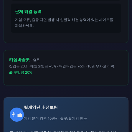
문제 해결 능력
게임 오류, 출금 지연 발생 시 실질적 해결 능력이 있는 사이트를
파악하세요.
카심바슬롯
- 슬롯
첫입금 20% · 매일첫입금 +5% · 매일재입금 +5% · 10년 무사고 이력.
🎁 첫입금 20%
릴게임난다 정보팀
👨‍💼
게임 분석 경력 10년+ · 슬롯/릴게임 전문