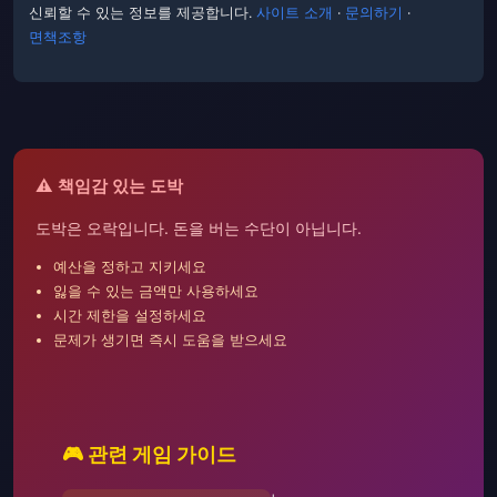
신뢰할 수 있는 정보를 제공합니다. ​
사이트 소개
·
문의하기
·
면책조항
⚠️ 책임감 있는 도박
도박은 오락입니다. ​​돈을 버는 수단이 아닙니다.
예산을 정하고 지키세요
잃을 수 있는 금액만 사용하세요
시간 제한을 설정하세요
문제가 생기면 즉시 도움을 받으세요
🎮 관련 게임 가이드