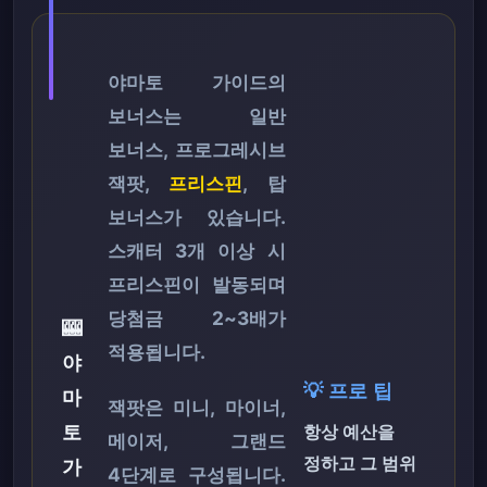
야마토 가이드의
보너스는 일반
보너스, 프로그레시브
잭팟,
프리스핀
, 탑
보너스가 있습니다.
스캐터 3개 이상 시
프리스핀이 발동되며
당첨금 2~3배가
🎰
적용됩니다.
야
💡 프로 팁
마
잭팟은 미니, 마이너,
토
항상 예산을
메이저, 그랜드
정하고 그 범위
가
4단계로 구성됩니다.