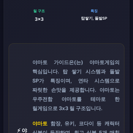
릴 구조
특징
탑쌓기, 돌발SP
3x3
야마토 가이드은(는) 야마토게임의
핵심입니다. ​탑 쌓기 시스템과 돌발
SP가 특징이며, 연타 시스템으로
짜릿한 손맛을 제공합니다. 야마토는
우주전함
야마토
를 테마로 한
릴게임으로 3x3 릴 구조입니다.
야마토
함장, 유키, 코다이 등 캐릭터
⚡ 야
심볼이 등장하며, 최고 심볼 5개 매칭