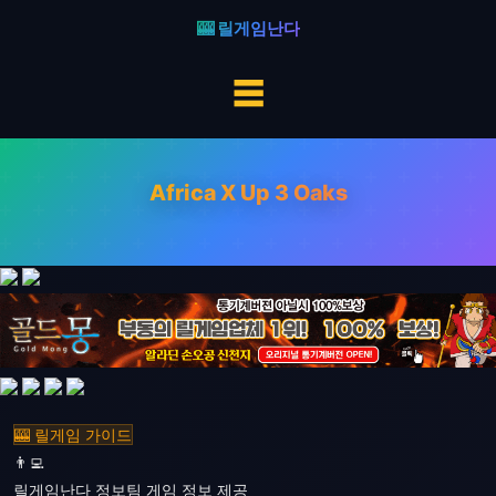
🎰 릴게임난다
☰
Africa X Up 3 Oaks
🎰 릴게임 가이드
👨‍💻
릴게임난다 정보팀
게임 정보 제공