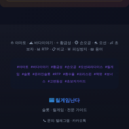
⛵ 야마토 · 🌊 바다이야기 · ⭐ 황금성 · 🐵 손오공 · 🐬 오션 · 👶 초
보자 · 📊 RTP · 📋 비교 · 🚨 피싱방지 · 📖 용어
#야마토
#바다이야기
#황금성
#손오공
#오션파라다이스
#릴게
임
#슬롯
#온라인슬롯
#RTP
#환수율
#프리스핀
#잭팟
#보너
스
#고변동성
#초보자가이드
🎰 릴게임난다
슬롯 · 릴게임 · 전문 가이드
📞 문의: 텔레그램 · 카카오톡