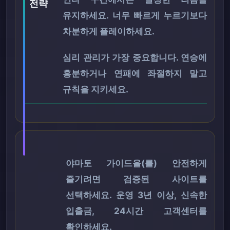
전략
유지하세요. 너무 빠르게 누르기보다
차분하게 플레이하세요.
심리 관리가 가장 중요합니다. 연승에
흥분하거나 연패에 좌절하지 말고
규칙을 지키세요.
야마토 가이드을(를) 안전하게
즐기려면 검증된 사이트를
선택하세요. 운영 3년 이상, 신속한
입출금, 24시간 고객센터를
확인하세요.