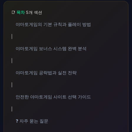
📑
목차
5개 섹션
야마토게임의 기본 규칙과 플레이 방법
|
야마토게임 보너스 시스템 완벽 분석
|
야마토게임 공략법과 실전 전략
|
안전한 야마토게임 사이트 선택 가이드
|
❓ 자주 묻는 질문