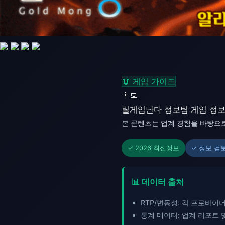
📖 게임 가이드
👨‍💻
릴게임난다 정보팀
게임 정보
본 콘텐츠는 업계 경험을 바탕으로
✓ 2026 최신정보
✓ 정보 검
📊 데이터 출처
RTP/변동성: 각 프로바이
통계 데이터: 업계 리포트 