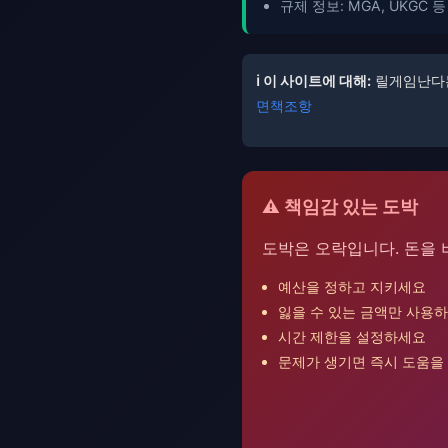
규제 정보: MGA, UKGC
ℹ️ 이 사이트에 대해:
릴게임난다는
면책조항
⚠️ 책임감 있는 도박
도박은 오락입니다. 돈을 
예산을 정하고 지키세요
잃을 수 있는 금액만 사용
시간 제한을 설정하세요
문제가 생기면 즉시 도움을