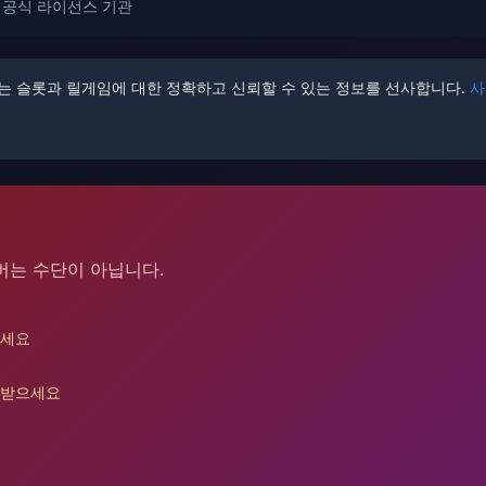
 등 공식 라이선스 기관
 슬롯과 릴게임에 대한 정확하고 신뢰할 수 있는 정보를 선사합니다.
사
버는 수단이 아닙니다.
하세요
 받으세요