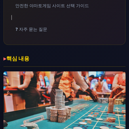
안전한 야마토게임 사이트 선택 가이드
|
❓ 자주 묻는 질문
핵심 내용