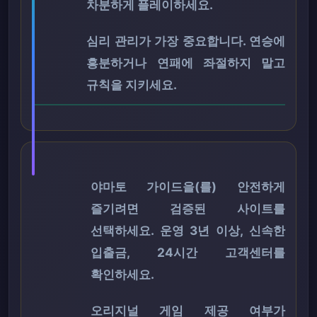
차분하게 플레이하세요.
심리 관리가 가장 중요합니다. ​​연승에
흥분하거나 연패에 좌절하지 말고
규칙을 지키세요.
야마토 가이드을(를) 안전하게
즐기려면 검증된 사이트를
선택하세요. ​운영 3년 이상, 신속한
입출금, 24시간 고객센터를
확인하세요.
오리지널 게임 제공 여부가