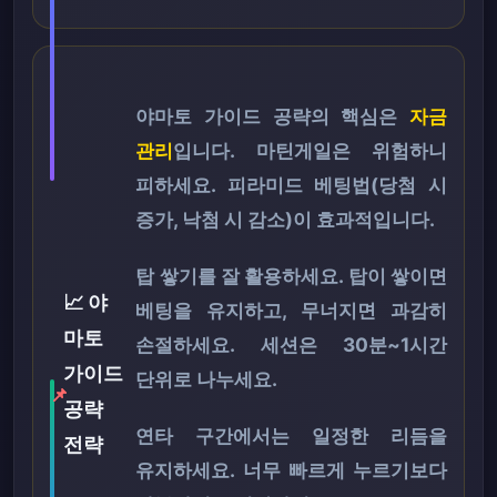
야마토 가이드 공략의 핵심은
자금
관리
입니다. ​​마틴게일은 위험하니
피하세요. 피라미드 베팅법(당첨 시
증가, 낙첨 시 감소)이 효과적입니다.
탑 쌓기를 잘 활용하세요. 탑이 쌓이면
📈 야
베팅을 유지하고, 무너지면 과감히
마토
손절하세요. ​​세션은 30분~1시간
가이드
단위로 나누세요.
공략
연타 구간에서는 일정한 리듬을
전략
유지하세요. ​​너무 빠르게 누르기보다