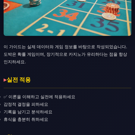
이 가이드는 실제 데이터와 게임 정보를 바탕으로 작성되었습니다. ​
도박은 확률 게임이며, 장기적으로 카지노가 유리하다는 점을 항상
인지하세요.
실전 적용
✅ 이론을 이해하고 실전에 적용하세요
감정적 결정을 피하세요
기록을 남기고 분석하세요
휴식을 충분히 취하세요