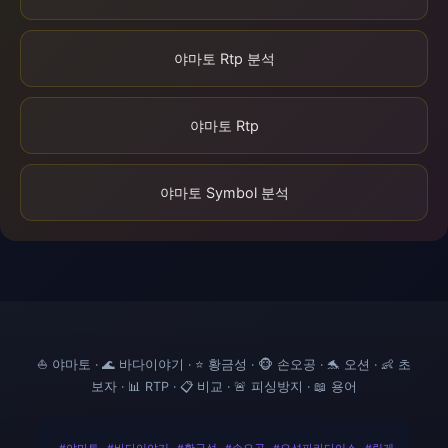
야마토 Rtp 분석
야마토 Rtp
야마토 Symbol 분석
⛵ 야마토 · 🌊 바다이야기 · ⭐ 황금성 · 🐵 손오공 · 🐬 오션 · 👶 초
보자 · 📊 RTP · 📋 비교 · 🚨 피싱방지 · 📖 용어