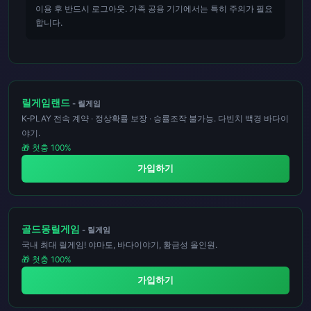
이용 후 반드시 로그아웃. 가족 공용 기기에서는 특히 주의가 필요
합니다.
릴게임랜드
- 릴게임
K-PLAY 전속 계약 · 정상확률 보장 · 승률조작 불가능. 다빈치 백경 바다이
야기.
🎁 첫충 100%
가입하기
골드몽릴게임
- 릴게임
국내 최대 릴게임! 야마토, 바다이야기, 황금성 올인원.
🎁 첫충 100%
가입하기