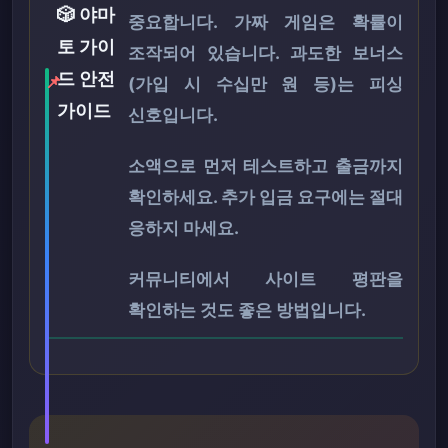
🎲 야마
중요합니다. 가짜 게임은 확률이
토 가이
조작되어 있습니다. ​​과도한 보너스
드 안전
(가입 시 수십만 원 등)는 피싱
가이드
신호입니다.
소액으로 먼저 테스트하고 출금까지
확인하세요. ​​추가 입금 요구에는 절대
응하지 마세요.
커뮤니티에서 사이트 평판을
확인하는 것도 좋은 방법입니다.