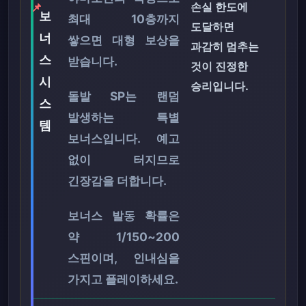
손실 한도에
보
최대 10층까지
도달하면
너
쌓으면 대형 보상을
과감히 멈추는
스
받습니다.
것이 진정한
시
승리입니다.
돌발 SP는 랜덤
스
발생하는 특별
템
보너스입니다. 예고
없이 터지므로
긴장감을 더합니다.
보너스 발동 확률은
약 1/150~200
스핀이며, 인내심을
가지고 플레이하세요.