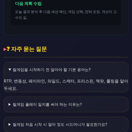
다음 계획 수립
오늘 결과 분석 후 다음 세션 예산, 게임 선택, 전략 조정. 개선이 고
수의 길.
❓ 자주 묻는 질문
릴게임을 시작하기 전 알아야 할 기본 용어는?
RTP, 변동성, 페이라인, 와일드, 스캐터, 프리스핀, 잭팟, 롤링을 알아
두세요.
릴게임 플레이 일지를 써야 하는 이유는?
릴게임 처음 시작 시 얼마 정도 시드머니가 필요한가요?