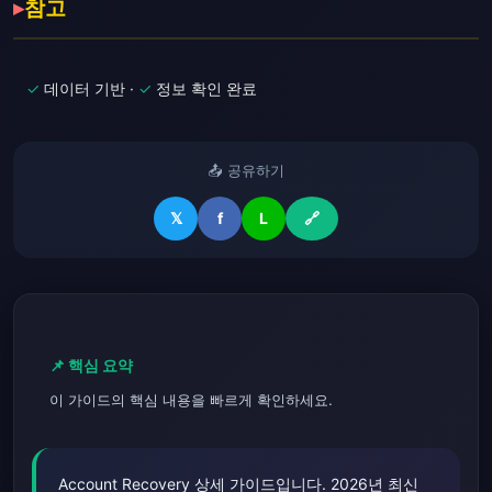
참고
✓
데이터 기반 ·
✓
정보 확인 완료
📤 공유하기
𝕏
f
L
🔗
📌 핵심 요약
이 가이드의 핵심 내용을 빠르게 확인하세요.
Account Recovery 상세 가이드입니다. ​​2026년 최신