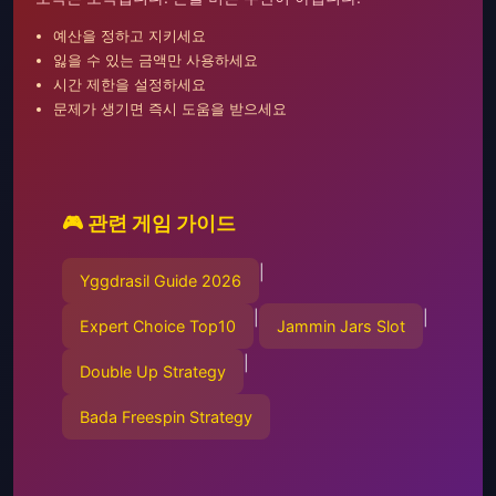
예산을 정하고 지키세요
잃을 수 있는 금액만 사용하세요
시간 제한을 설정하세요
문제가 생기면 즉시 도움을 받으세요
🎮 관련 게임 가이드
|
Yggdrasil Guide 2026
|
|
Expert Choice Top10
Jammin Jars Slot
|
Double Up Strategy
Bada Freespin Strategy