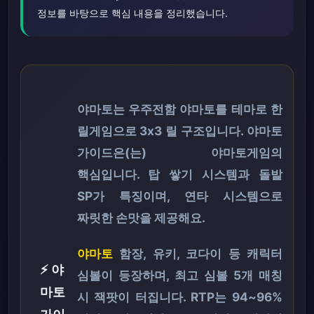
정보를 바탕으로 핵심 내용을 정리했습니다.
야마토는 우주전함
야마토
를 테마로 한
릴게임으로 3x3 릴 구조입니다. 야마토
가이드은(는) 야마토게임의
핵심입니다. 탑 쌓기 시스템과 돌발
SP가 특징이며, 연타 시스템으로
짜릿한 손맛을 제공해요.
야마토
함장, 유키, 코다이 등 캐릭터
⚡ 야
심볼이 등장하며, 최고 심볼 5개 매칭
마토
시 잭팟이 터집니다. RTP는 94~96%