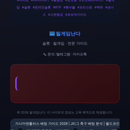
#야마토
#바다이야기
#황금성
#손오공
#오션파라다이스
#릴게
임
#슬롯
#온라인슬롯
#RTP
#환수율
#프리스핀
#잭팟
#보너
스
#고변동성
#초보자가이드
🎰 릴게임난다
슬롯 · 릴게임 · 전문 가이드
📞 문의: 텔레그램 · 카카오톡
© 2026 릴게임난다. ​​이 사이트의 정보는 교육 목적으로 제공됩니다.
가시마앤틀러스 베팅 가이드 2026 | J리그 축구 베팅 분석 | 월드코인