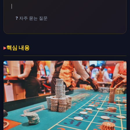
|
❓ 자주 묻는 질문
핵심 내용