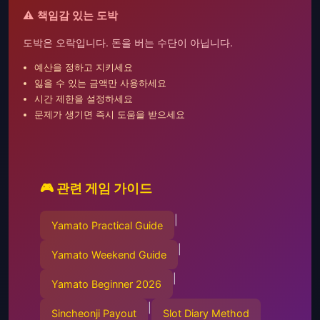
⚠️ 책임감 있는 도박
도박은 오락입니다. ​돈을 버는 수단이 아닙니다.
예산을 정하고 지키세요
잃을 수 있는 금액만 사용하세요
시간 제한을 설정하세요
문제가 생기면 즉시 도움을 받으세요
🎮 관련 게임 가이드
|
Yamato Practical Guide
|
Yamato Weekend Guide
|
Yamato Beginner 2026
|
Sincheonji Payout
Slot Diary Method