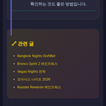
확인하는 것도 좋은 방법입니다.
🔗 관련 글
Bangkok Nights iSoftBet
Bronco Spirit 2 에인즈워스
Vegas Nights 전략
오아시스 나이츠 2026
Rooster Rewards 에인즈워스