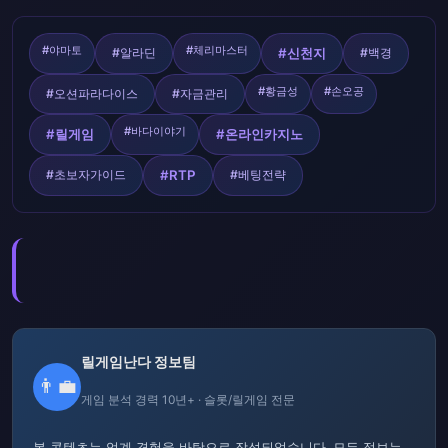
#야마토
#체리마스터
#알라딘
#신천지
#백경
#황금성
#손오공
#오션파라다이스
#자금관리
#바다이야기
#릴게임
#온라인카지노
#초보자가이드
#RTP
#베팅전략
릴게임난다 정보팀
👨‍💼
게임 분석 경력 10년+ · 슬롯/릴게임 전문
본 콘텐츠는 업계 경험을 바탕으로 작성되었습니다. ​모든 정보는