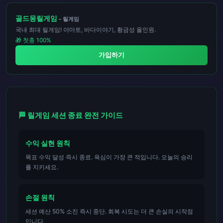
골드몽릴게임
- 릴게임
국내 최대 릴게임! 야마토, 바다이야기, 황금성 올인원.
🎁 첫충 100%
가입하기
🏁 릴게임 세션 종료 완전 가이드
수익 실현 원칙
목표 수익 달성 즉시 종료. 욕심이 가장 큰 적입니다. 오늘의 승리
를 지키세요.
손절 원칙
세션 예산 50% 소진 즉시 중단. 회복 시도는 더 큰 손실의 시작점
입니다.