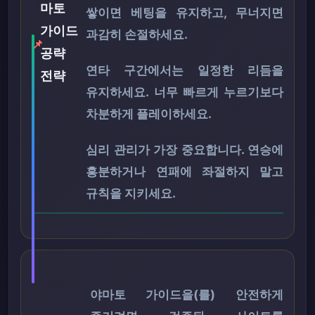
마토
쌓이면 베팅을 유지하고, 무너지면
가이드
과감히 손절하세요.
공략
연타 구간에서는 일정한 리듬을
전략
유지하세요. ​너무 빠르게 누르기보다
차분하게 플레이하세요.
심리 관리가 가장 중요합니다. 연승에
흥분하거나 연패에 좌절하지 말고
규칙을 지키세요.
야마토 가이드을(를) 안전하게