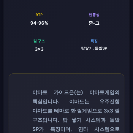
RTP
변동성
94-96%
중-고
릴 구조
특징
탑쌓기, 돌발SP
3x3
야마토 가이드은(는) 야마토게임의
핵심입니다. ​야마토는 우주전함
야마토
를 테마로 한 릴게임으로 3x3 릴
구조입니다. 탑 쌓기 시스템과 돌발
SP가 특징이며, 연타 시스템으로