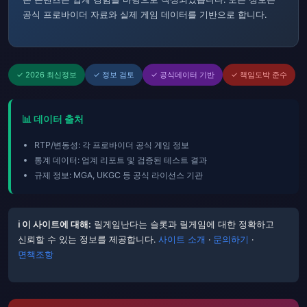
공식 프로바이더 자료와 실제 게임 데이터를 기반으로 합니다.
✓ 2026 최신정보
✓ 정보 검토
✓ 공식데이터 기반
✓ 책임도박 준수
📊 데이터 출처
RTP/변동성: 각 프로바이더 공식 게임 정보
통계 데이터: 업계 리포트 및 검증된 테스트 결과
규제 정보: MGA, UKGC 등 공식 라이선스 기관
ℹ️ 이 사이트에 대해:
릴게임난다는 슬롯과 릴게임에 대한 정확하고
신뢰할 수 있는 정보를 제공합니다. ​​
사이트 소개
·
문의하기
·
면책조항