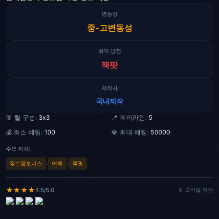
변동성
중-고변동성
최대 당첨
잭팟
제작사
국내제작
🎯 릴 구성:
3x3
📍 페이라인:
5
💰 최소 베팅:
100
💎 최대 베팅:
50000
주요 피처:
·
·
잠수함보너스
어뢰
잭팟
★★★★
4.5/5.0
📱 모바일 지원