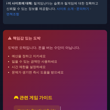
ℹ️ 이 사이트에 대해:
릴게임난다는 슬롯과 릴게임에 대한 정확하고
신뢰할 수 있는 정보를 제공합니다.
사이트 소개
·
문의하기
·
면책조항
⚠️ 책임감 있는 도박
도박은 오락입니다. ​돈을 버는 수단이 아닙니다.
예산을 정하고 지키세요
잃을 수 있는 금액만 사용하세요
시간 제한을 설정하세요
문제가 생기면 즉시 도움을 받으세요
🎮 관련 게임 가이드
|