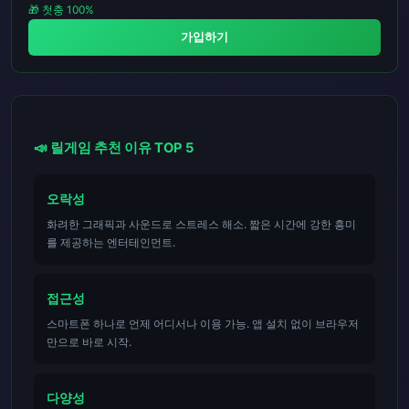
🎁 첫충 100%
가입하기
📣 릴게임 추천 이유 TOP 5
오락성
화려한 그래픽과 사운드로 스트레스 해소. 짧은 시간에 강한 흥미
를 제공하는 엔터테인먼트.
접근성
스마트폰 하나로 언제 어디서나 이용 가능. 앱 설치 없이 브라우저
만으로 바로 시작.
다양성