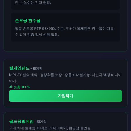
인 수 높이는 전략 권장.
손오공 환수율
정품 손오공 RTP 93-95% 수준. 무허가 복제판은 환수율이 다를
수 있어 검증 업체 선택 필요.
릴게임랜드
- 릴게임
K-PLAY 전속 계약 · 정상확률 보장 · 승률조작 불가능. 다빈치 백경 바다이
야기.
🎁 첫충 100%
가입하기
골드몽릴게임
- 릴게임
국내 최대 릴게임! 야마토, 바다이야기, 황금성 올인원.