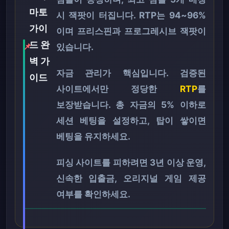
마토
시 잭팟이 터집니다. RTP는 94~96%
가이
이며 프리스핀과 프로그레시브 잭팟이
드 완
있습니다.
벽 가
자금 관리가 핵심입니다. 검증된
이드
사이트에서만 정당한
RTP
를
보장받습니다. 총 자금의 5% 이하로
세션 베팅을 설정하고, 탑이 쌓이면
베팅을 유지하세요.
피싱 사이트를 피하려면 3년 이상 운영,
신속한 입출금, 오리지널 게임 제공
여부를 확인하세요.