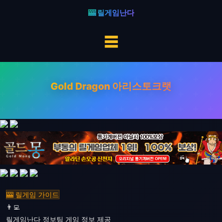
🎰 릴게임난다
☰
Gold Dragon 아리스토크랫
🎰 릴게임 가이드
👨‍💻
릴게임난다 정보팀
게임 정보 제공