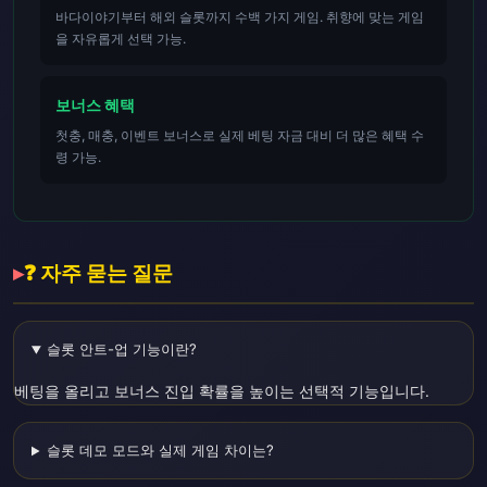
바다이야기부터 해외 슬롯까지 수백 가지 게임. 취향에 맞는 게임
을 자유롭게 선택 가능.
보너스 혜택
첫충, 매충, 이벤트 보너스로 실제 베팅 자금 대비 더 많은 혜택 수
령 가능.
❓ 자주 묻는 질문
슬롯 안트-업 기능이란?
베팅을 올리고 보너스 진입 확률을 높이는 선택적 기능입니다.
슬롯 데모 모드와 실제 게임 차이는?