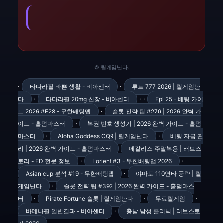
© 릴게임난다.
·
·
타다라필 바쁜 생활 - 비아센터
루트 777 2026 | 릴게임난
·
· ·
다
타다라필 20mg 신장 - 비아센터
Epl 25 - 베팅 가이
·
드 2026 #F28 - 무한배팅맵
슬롯 전략 팁 #279 | 2026 완벽 가
·
이드 - 홀덤마스터
복권 번호 생성기 | 2026 완벽 가이드 - 홀덤
·
·
마스터
Aloha Goddess CQ9 | 릴게임난다
베팅 자금 관
리 | 2026 완벽 가이드 - 홀덤마스터
메갈리스 주말복용 | 러브스
·
·
토리 - ED 전문 정보
Lorient #3 - 무한배팅맵 2026
·
Asian cup 분석 #19 - 무한배팅맵
야마토 110연타 공략 | 릴
·
게임난다
슬롯 전략 팁 #392 | 2026 완벽 가이드 - 홀덤마스
·
·
·
터
Pirate Fortune 슬롯 | 릴게임난다
무료릴게임
·
바데나필 일반결과 - 비아센터
충남 남성 클리닉 | 러브스토