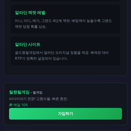
알라딘 잭팟 레벨
미니, 미디, 메가, 그랜드 4단계 잭팟. 베팅액이 높을수록 그랜드
잭팟 당첨 확률 상승.
알라딘 사이트
골드몽릴게임에서 알라딘 오리지널 정품을 제공. 복제판 대비
RTP가 정확히 설정되어 있습니다.
릴짱릴게임
- 릴게임
바다이야기 전문! 고환수율. 빠른 환전.
🎁 매일 10%
가입하기