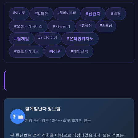
#야마토
#체리마스터
#알라딘
#신천지
#백경
#황금성
#손오공
#오션파라다이스
#자금관리
#바다이야기
#릴게임
#온라인카지노
#초보자가이드
#RTP
#베팅전략
릴게임난다 정보팀
👨‍💼
게임 분석 경력 10년+ · 슬롯/릴게임 전문
본 콘텐츠는 업계 경험을 바탕으로 작성되었습니다. ​​모든 정보는