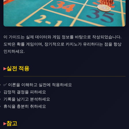
이 가이드는 실제 데이터와 게임 정보를 바탕으로 작성되었습니다. ​
도박은 확률 게임이며, 장기적으로 카지노가 유리하다는 점을 항상
인지하세요.
실전 적용
✅ 이론을 이해하고 실전에 적용하세요
감정적 결정을 피하세요
기록을 남기고 분석하세요
휴식을 충분히 취하세요
참고