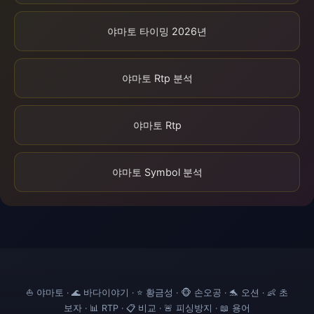
야마토 타이밍 2026년
야마토 Rtp 분석
야마토 Rtp
야마토 Symbol 분석
⛵ 야마토 · 🌊 바다이야기 · ⭐ 황금성 · 🐵 손오공 · 🐬 오션 · 👶 초
보자 · 📊 RTP · 📋 비교 · 🚨 피싱방지 · 📖 용어