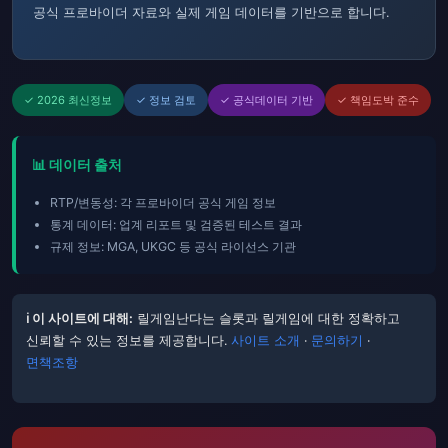
공식 프로바이더 자료와 실제 게임 데이터를 기반으로 합니다.
✓ 2026 최신정보
✓ 정보 검토
✓ 공식데이터 기반
✓ 책임도박 준수
📊 데이터 출처
RTP/변동성: 각 프로바이더 공식 게임 정보
통계 데이터: 업계 리포트 및 검증된 테스트 결과
규제 정보: MGA, UKGC 등 공식 라이선스 기관
ℹ️ 이 사이트에 대해:
릴게임난다는 슬롯과 릴게임에 대한 정확하고
신뢰할 수 있는 정보를 제공합니다. ​
사이트 소개
·
문의하기
·
면책조항