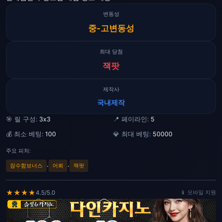
변동성
중-고변동성
최대 당첨
잭팟
제작사
국내제작
🎯 릴 구성:
3x3
📍 페이라인:
5
💰 최소 베팅:
100
💎 최대 베팅:
50000
주요 피처:
·
·
잠수함보너스
어뢰
잭팟
★★★★
4.5/5.0
📱 모바일 지원