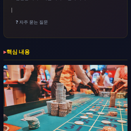
|
❓ 자주 묻는 질문
핵심 내용