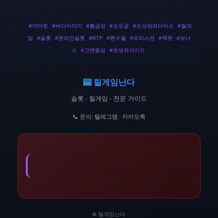
#야마토
#바다이야기
#황금성
#손오공
#오션파라다이스
#릴게
임
#슬롯
#온라인슬롯
#RTP
#환수율
#프리스핀
#잭팟
#보너
스
#고변동성
#초보자가이드
🎰 릴게임난다
슬롯 · 릴게임 · 전문 가이드
📞 문의: 텔레그램 · 카카오톡
© 릴게임난다.