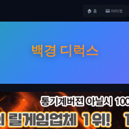
🏠 홈
🎰 야마토
백경 디럭스