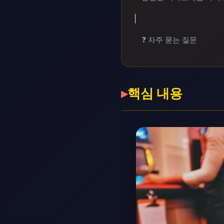
|
❓ 자주 묻는 질문
핵심 내용