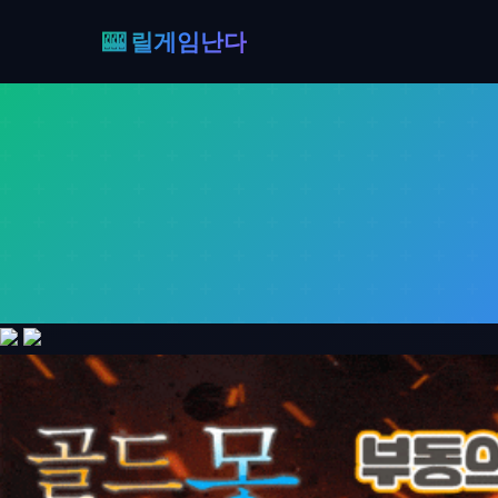
🎰 릴게임난다