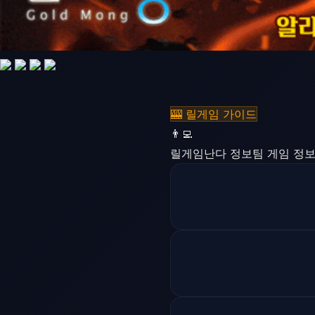
🎰 릴게임 가이드
👨‍💻
릴게임난다 정보팀
게임 정보