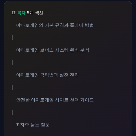
📑
목차
5개 섹션
야마토게임의 기본 규칙과 플레이 방법
|
야마토게임 보너스 시스템 완벽 분석
|
야마토게임 공략법과 실전 전략
|
안전한 야마토게임 사이트 선택 가이드
|
❓ 자주 묻는 질문