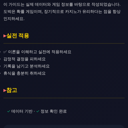
이 가이드는 실제 데이터와 게임 정보를 바탕으로 작성되었습니다. ​​
도박은 확률 게임이며, 장기적으로 카지노가 유리하다는 점을 항상
인지하세요.
실전 적용
✅ 이론을 이해하고 실전에 적용하세요
감정적 결정을 피하세요
기록을 남기고 분석하세요
휴식을 충분히 취하세요
참고
✓
데이터 기반 ·
✓
정보 확인 완료