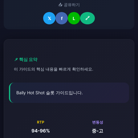
📤 공유하기
𝕏
f
L
🔗
📌 핵심 요약
이 가이드의 핵심 내용을 빠르게 확인하세요.
Bally Hot Shot 슬롯 가이드입니다.
RTP
변동성
94-96%
중-고