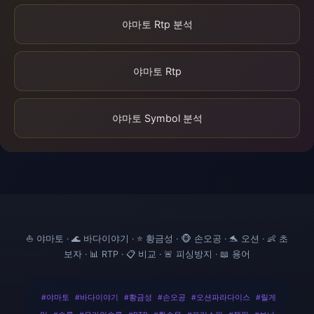
야마토 Rtp 분석
야마토 Rtp
야마토 Symbol 분석
⛵ 야마토 · 🌊 바다이야기 · ⭐ 황금성 · 🐵 손오공 · 🐬 오션 · 👶 초
보자 · 📊 RTP · 📋 비교 · 🚨 피싱방지 · 📖 용어
#야마토
#바다이야기
#황금성
#손오공
#오션파라다이스
#릴게