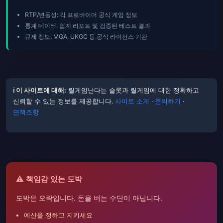
RTP/변동성: 각 프로바이더 공식 게임 정보
통계 데이터: 업계 리포트 및 검증된 테스트 결과
규제 정보: MGA, UKGC 등 공식 라이선스 기관
ℹ️ 이 사이트에 대해:
릴게임난다는 슬롯과 릴게임에 대한 정확하고
신뢰할 수 있는 정보를 제공합니다. ​​
사이트 소개
·
문의하기
·
면책조항
⚠️ 책임감 있는 도박
도박은 오락입니다. ​​돈을 버는 수단이 아닙니다.
예산을 정하고 지키세요