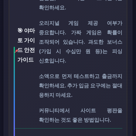
확인하세요.
오리지널 게임 제공 여부가
🎯 야마
중요합니다. ​​가짜 게임은 확률이
토 가이
조작되어 있습니다. 과도한 보너스
드 안전
(가입 시 수십만 원 등)는 피싱
가이드
신호입니다.
소액으로 먼저 테스트하고 출금까지
확인하세요. 추가 입금 요구에는 절대
응하지 마세요.
커뮤니티에서 사이트 평판을
확인하는 것도 좋은 방법입니다.