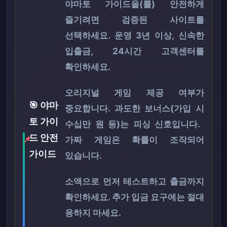
야마토 가이드을(를) 안전하게
즐기려면 검증된 사이트를
선택하세요. ​운영 3년 이상, 신속한
입출금, 24시간 고객센터를
확인하세요.
오리지널 게임 제공 여부가
🎯 야마
중요합니다. ​과도한 보너스(가입 시
토 가이
수십만 원 등)는 피싱 신호입니다. ​​
드 안전
가짜 게임은 확률이 조작되어
가이드
있습니다.
소액으로 먼저 테스트하고 출금까지
확인하세요. ​추가 입금 요구에는 절대
응하지 마세요.