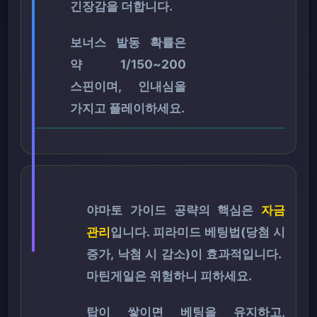
긴장감을 더합니다.
보너스 발동 확률은
약 1/150~200
스핀이며, 인내심을
가지고 플레이하세요.
야마토 가이드 공략의 핵심은
자금
관리
입니다. 피라미드 베팅법(당첨 시
증가, 낙첨 시 감소)이 효과적입니다. ​​
마틴게일은 위험하니 피하세요.
​탑이 쌓이면 베팅을 유지하고,