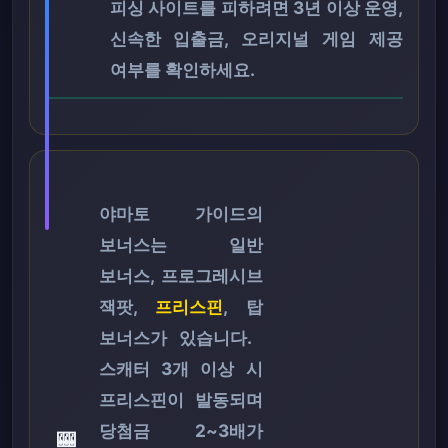
피싱 사이트를 피하려면 3년 이상 운영,
신속한 입출금, 오리지널 게임 제공
여부를 확인하세요.
야마토 가이드의
보너스는 일반
보너스, 프로그레시브
잭팟,
프리스핀
, 탑
보너스가 있습니다. ​​
스캐터 3개 이상 시
프리스핀이 발동되며
당첨금 2~3배가
🎰