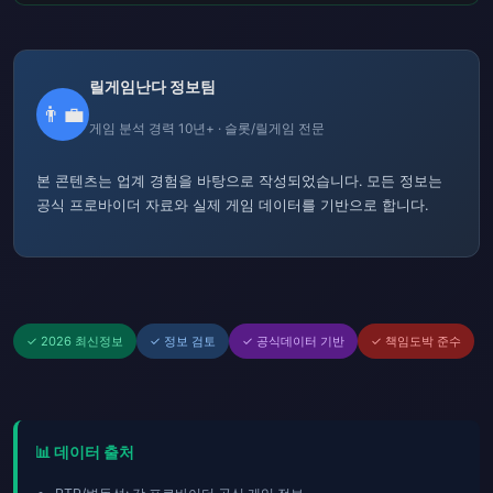
릴게임난다 정보팀
👨‍💼
게임 분석 경력 10년+ · 슬롯/릴게임 전문
본 콘텐츠는 업계 경험을 바탕으로 작성되었습니다. ​모든 정보는
공식 프로바이더 자료와 실제 게임 데이터를 기반으로 합니다.
✓ 2026 최신정보
✓ 정보 검토
✓ 공식데이터 기반
✓ 책임도박 준수
📊 데이터 출처