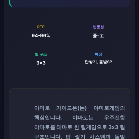
RTP
변동성
94-96%
중-고
릴 구조
특징
탑쌓기, 돌발SP
3x3
야마토 가이드은(는) 야마토게임의
핵심입니다. 야마토는 우주전함
야마토
를 테마로 한 릴게임으로 3x3 릴
구조입니다. ​​탑 쌓기 시스템과 돌발