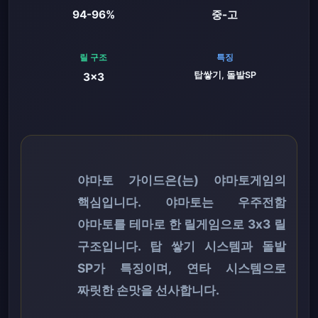
94-96%
중-고
릴 구조
특징
탑쌓기, 돌발SP
3x3
야마토 가이드은(는) 야마토게임의
핵심입니다. 야마토는 우주전함
야마토
를 테마로 한 릴게임으로 3x3 릴
구조입니다. ​탑 쌓기 시스템과 돌발
SP가 특징이며, 연타 시스템으로
짜릿한 손맛을 선사합니다.