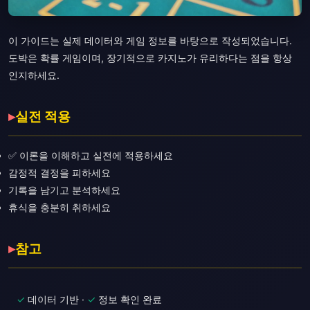
이 가이드는 실제 데이터와 게임 정보를 바탕으로 작성되었습니다. ​
도박은 확률 게임이며, 장기적으로 카지노가 유리하다는 점을 항상
인지하세요.
실전 적용
✅ 이론을 이해하고 실전에 적용하세요
감정적 결정을 피하세요
기록을 남기고 분석하세요
휴식을 충분히 취하세요
참고
✓
데이터 기반 ·
✓
정보 확인 완료