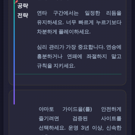
공략
연타 구간에서는 일정한 리듬을
전략
유지하세요. ​​너무 빠르게 누르기보다
차분하게 플레이하세요.
심리 관리가 가장 중요합니다. 연승에
흥분하거나 연패에 좌절하지 말고
규칙을 지키세요.
야마토 가이드을(를) 안전하게
즐기려면 검증된 사이트를
선택하세요. 운영 3년 이상, 신속한