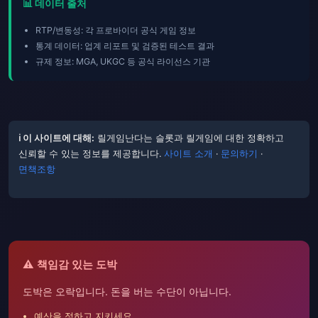
📊 데이터 출처
RTP/변동성: 각 프로바이더 공식 게임 정보
통계 데이터: 업계 리포트 및 검증된 테스트 결과
규제 정보: MGA, UKGC 등 공식 라이선스 기관
ℹ️ 이 사이트에 대해:
릴게임난다는 슬롯과 릴게임에 대한 정확하고
신뢰할 수 있는 정보를 제공합니다. ​
사이트 소개
·
문의하기
·
면책조항
⚠️ 책임감 있는 도박
도박은 오락입니다. 돈을 버는 수단이 아닙니다.
예산을 정하고 지키세요