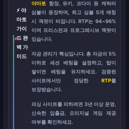
야마토
함장, 유키, 코다이 등 캐릭터
⚡ 야
심볼이 등장하며, 최고 심볼 5개 매칭
마토
시 잭팟이 터집니다. ​​RTP는 94~96%
가이
이며 프리스핀과 프로그레시브 잭팟이
드 완
있습니다.
벽 가
자금 관리가 핵심입니다. ​총 자금의 5%
이드
이하로 세션 베팅을 설정하고, 탑이
쌓이면 베팅을 유지하세요. ​검증된
사이트에서만 정당한
RTP
를
보장받습니다.
피싱 사이트를 피하려면 3년 이상 운영,
신속한 입출금, 오리지널 게임 제공
여부를 확인하세요.