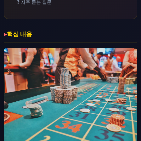
❓ 자주 묻는 질문
핵심 내용