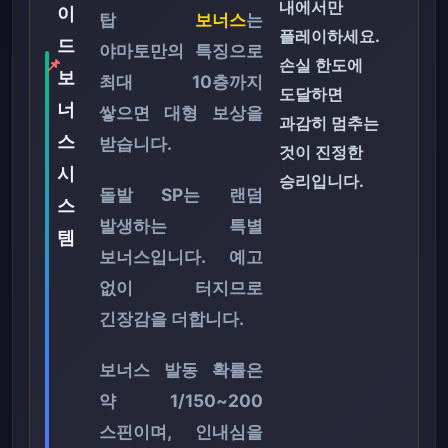
내에서만
이
탑
보너스
는
플레이하세요. ​​
드
야마토만의 특징으로
손실 한도에
보
최대 10층까지
도달하면
너
쌓으면 대형 보상을
과감히 멈추는
스
받습니다.
것이 진정한
시
승리입니다.
돌발 SP는 랜덤
스
발생하는 특별
템
보너스입니다. 예고
없이 터지므로
긴장감을 더합니다.
보너스 발동 확률은
약 1/150~200
스핀이며, 인내심을