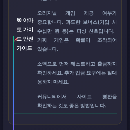
오리지널 게임 제공 여부가
🎯 야마
중요합니다. ​​과도한 보너스(가입 시
토 가이
수십만 원 등)는 피싱 신호입니다. ​​
드 안전
가짜 게임은 확률이 조작되어
가이드
있습니다.
소액으로 먼저 테스트하고 출금까지
확인하세요. 추가 입금 요구에는 절대
응하지 마세요.
커뮤니티에서 사이트 평판을
확인하는 것도 좋은 방법입니다.