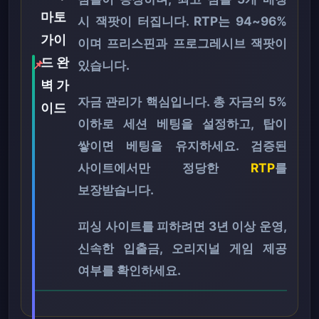
마토
시 잭팟이 터집니다. ​​RTP는 94~96%
가이
이며 프리스핀과 프로그레시브 잭팟이
드 완
있습니다.
벽 가
자금 관리가 핵심입니다. 총 자금의 5%
이드
이하로 세션 베팅을 설정하고, 탑이
쌓이면 베팅을 유지하세요. ​검증된
사이트에서만 정당한
RTP
를
보장받습니다.
피싱 사이트를 피하려면 3년 이상 운영,
신속한 입출금, 오리지널 게임 제공
여부를 확인하세요.