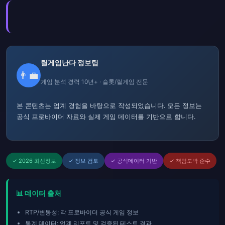
릴게임난다 정보팀
👨‍💼
게임 분석 경력 10년+ · 슬롯/릴게임 전문
본 콘텐츠는 업계 경험을 바탕으로 작성되었습니다. ​​모든 정보는
공식 프로바이더 자료와 실제 게임 데이터를 기반으로 합니다.
✓ 2026 최신정보
✓ 정보 검토
✓ 공식데이터 기반
✓ 책임도박 준수
📊 데이터 출처
RTP/변동성: 각 프로바이더 공식 게임 정보
통계 데이터: 업계 리포트 및 검증된 테스트 결과