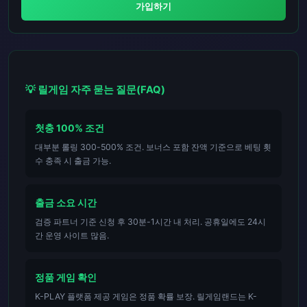
가입하기
💡 릴게임 자주 묻는 질문(FAQ)
첫충 100% 조건
대부분 롤링 300-500% 조건. 보너스 포함 잔액 기준으로 베팅 횟
수 충족 시 출금 가능.
출금 소요 시간
검증 파트너 기준 신청 후 30분-1시간 내 처리. 공휴일에도 24시
간 운영 사이트 많음.
정품 게임 확인
K-PLAY 플랫폼 제공 게임은 정품 확률 보장. 릴게임랜드는 K-