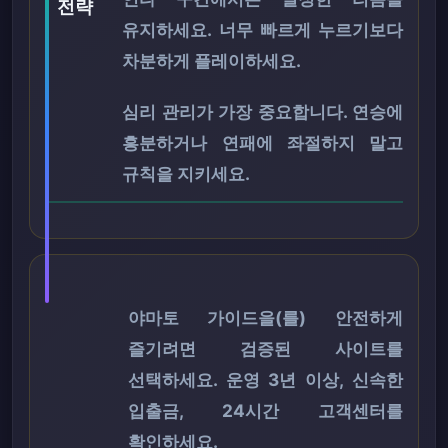
전략
유지하세요. ​너무 빠르게 누르기보다
차분하게 플레이하세요.
심리 관리가 가장 중요합니다. ​연승에
흥분하거나 연패에 좌절하지 말고
규칙을 지키세요.
야마토 가이드을(를) 안전하게
즐기려면 검증된 사이트를
선택하세요. ​운영 3년 이상, 신속한
입출금, 24시간 고객센터를
확인하세요.