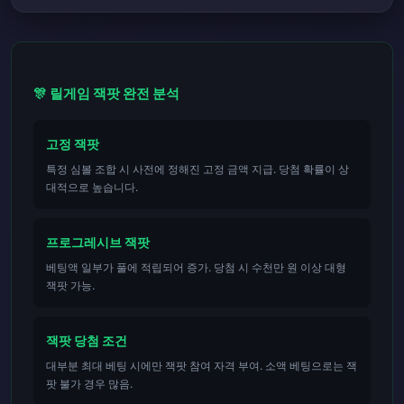
🎊 릴게임 잭팟 완전 분석
고정 잭팟
특정 심볼 조합 시 사전에 정해진 고정 금액 지급. 당첨 확률이 상
대적으로 높습니다.
프로그레시브 잭팟
베팅액 일부가 풀에 적립되어 증가. 당첨 시 수천만 원 이상 대형
잭팟 가능.
잭팟 당첨 조건
대부분 최대 베팅 시에만 잭팟 참여 자격 부여. 소액 베팅으로는 잭
팟 불가 경우 많음.