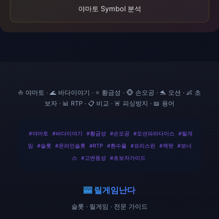
야마토 Symbol 분석
⛵ 야마토 · 🌊 바다이야기 · ⭐ 황금성 · 🐵 손오공 · 🐬 오션 · 👶 초
보자 · 📊 RTP · 📋 비교 · 🚨 피싱방지 · 📖 용어
#야마토
#바다이야기
#황금성
#손오공
#오션파라다이스
#릴게
임
#슬롯
#온라인슬롯
#RTP
#환수율
#프리스핀
#잭팟
#보너
스
#고변동성
#초보자가이드
🎰 릴게임난다
슬롯 · 릴게임 · 전문 가이드