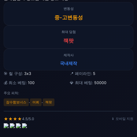
변동성
중-고변동성
최대 당첨
잭팟
제작사
국내제작
🎯 릴 구성:
3x3
📍 페이라인:
5
💰 최소 베팅:
100
💎 최대 베팅:
50000
주요 피처:
·
·
잠수함보너스
어뢰
잭팟
★★★★
4.5/5.0
📱 모바일 지원