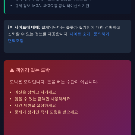
규제 정보: MGA, UKGC 등 공식 라이선스 기관
ℹ️ 이 사이트에 대해:
릴게임난다는 슬롯과 릴게임에 대한 정확하고
신뢰할 수 있는 정보를 제공합니다. ​
사이트 소개
·
문의하기
·
면책조항
⚠️ 책임감 있는 도박
도박은 오락입니다. ​​돈을 버는 수단이 아닙니다.
예산을 정하고 지키세요
잃을 수 있는 금액만 사용하세요
시간 제한을 설정하세요
문제가 생기면 즉시 도움을 받으세요