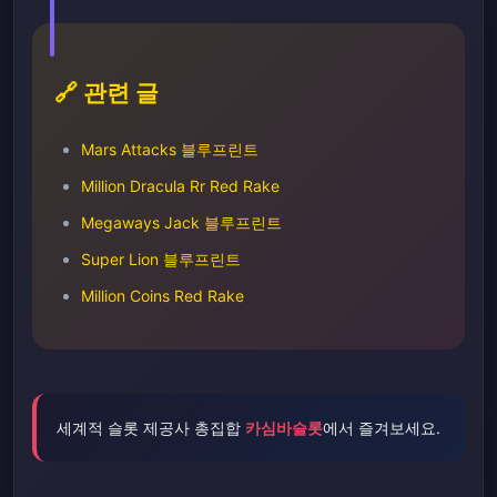
🔗 관련 글
Mars Attacks 블루프린트
Million Dracula Rr Red Rake
Megaways Jack 블루프린트
Super Lion 블루프린트
Million Coins Red Rake
세계적 슬롯 제공사 총집합
카심바슬롯
에서 즐겨보세요.