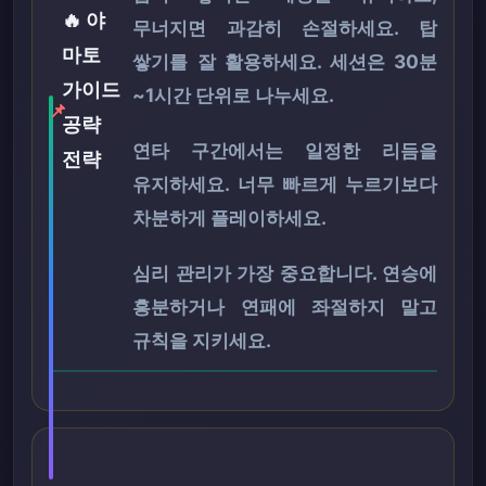
🔥 야
무너지면 과감히 손절하세요. 탑
마토
쌓기를 잘 활용하세요. ​세션은 30분
가이드
~1시간 단위로 나누세요.
공략
연타 구간에서는 일정한 리듬을
전략
유지하세요. ​너무 빠르게 누르기보다
차분하게 플레이하세요.
심리 관리가 가장 중요합니다. 연승에
흥분하거나 연패에 좌절하지 말고
규칙을 지키세요.