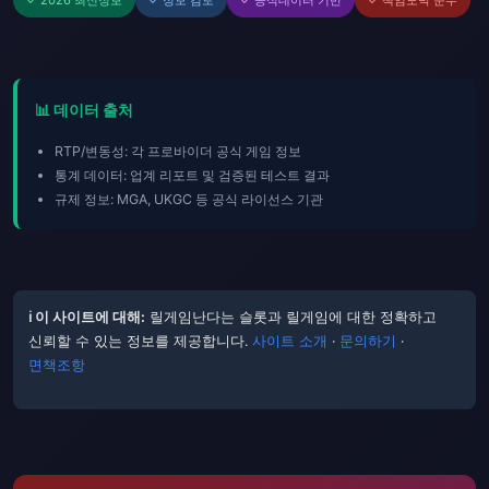
📊 데이터 출처
RTP/변동성: 각 프로바이더 공식 게임 정보
통계 데이터: 업계 리포트 및 검증된 테스트 결과
규제 정보: MGA, UKGC 등 공식 라이선스 기관
ℹ️ 이 사이트에 대해:
릴게임난다는 슬롯과 릴게임에 대한 정확하고
신뢰할 수 있는 정보를 제공합니다. ​​
사이트 소개
·
문의하기
·
면책조항