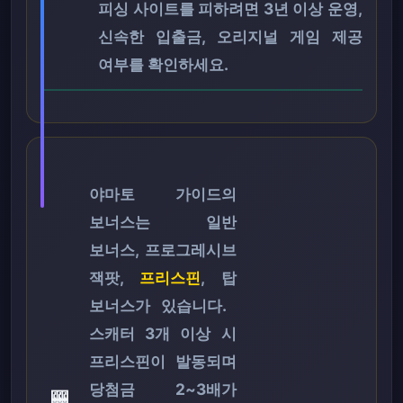
피싱 사이트를 피하려면 3년 이상 운영,
신속한 입출금, 오리지널 게임 제공
여부를 확인하세요.
야마토 가이드의
보너스는 일반
보너스, 프로그레시브
잭팟,
프리스핀
, 탑
보너스가 있습니다. ​
스캐터 3개 이상 시
프리스핀이 발동되며
당첨금 2~3배가
🎰