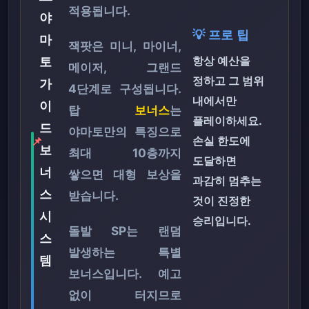
적용됩니다.
야
💡 프로 팁
마
잭팟은 미니, 마이너,
토
항상 예산을
메이저, 그랜드
정하고 그 범위
가
4단계로 구성됩니다.
내에서만
이
탑
보너스
는
플레이하세요.
드
야마토만의 특징으로
손실 한도에
보
최대 10층까지
도달하면
너
쌓으면 대형 보상을
과감히 멈추는
스
받습니다.
것이 진정한
시
승리입니다.
돌발 SP는 랜덤
스
발생하는 특별
템
보너스입니다. ​​예고
없이 터지므로