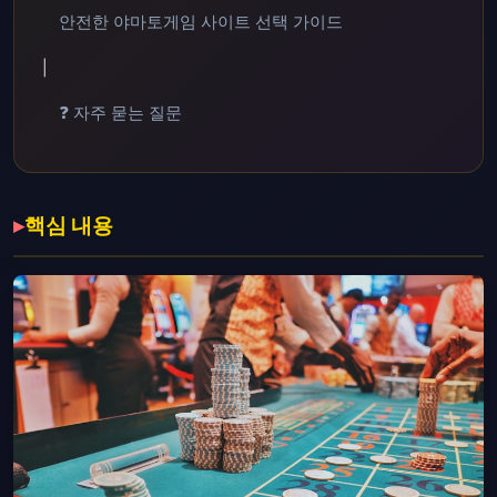
안전한 야마토게임 사이트 선택 가이드
|
❓ 자주 묻는 질문
핵심 내용