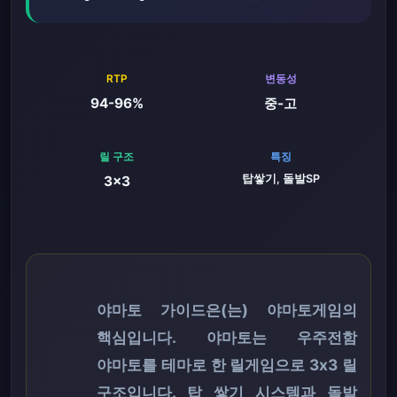
RTP
변동성
94-96%
중-고
릴 구조
특징
탑쌓기, 돌발SP
3x3
야마토 가이드은(는) 야마토게임의
핵심입니다. ​​야마토는 우주전함
야마토
를 테마로 한 릴게임으로 3x3 릴
구조입니다. ​​탑 쌓기 시스템과 돌발