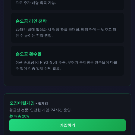
으로 추가 배당 획득 가능.
손오공 라인 전략
25라인 최대 활성화 시 당첨 확률 극대화. 베팅 단위는 낮추고 라
인 수 높이는 전략 권장.
손오공 환수율
정품 손오공 RTP 93-95% 수준. 무허가 복제판은 환수율이 다를
수 있어 검증 업체 선택 필요.
오징어릴게임
- 릴게임
황금성 전문! 안전한 게임. 24시간 운영.
🎁 매충 20%
가입하기