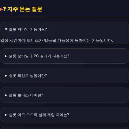
❓ 자주 묻는 질문
슬롯 틱타임 기능이란?
일정 시간마다 보너스가 발동될 가능성이 높아지는 기능입니다.
슬롯 모바일과 PC 결과가 다른가요?
슬롯 와일드 심볼이란?
슬롯 보너스 바이란?
슬롯 데모 모드와 실제 게임 차이는?