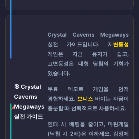
Crystal Caverns Megaways
실전 가이드입니다. ​저
변동성
게임은 자금 유지가 쉽고,
고변동성은 대형 당첨의 기회가
있습니다.
🎯 Crystal
무료 데모로 게임을 먼저
Caverns
경험하세요. ​
보너스
바이는 자금이
Megaways
충분할 때 선택적으로 사용하세요.
실전 가이드
연패 시 베팅을 줄이고, 마틴게일
(낙첨 시 2배)은 피하세요. ​​감정에