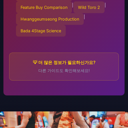
|
|
Feature Buy Comparison
Wild Toro 2
|
Hwanggeumseong Production
Bada 4Stage Science
💡 더 많은 정보가 필요하신가요?
다른 가이드도 확인해보세요!