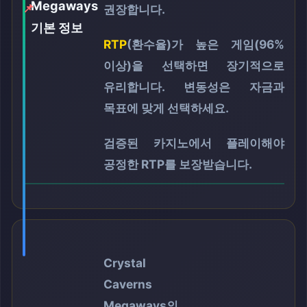
Megaways
권장합니다.
기본 정보
RTP
(환수율)가 높은 게임(96%
이상)을 선택하면 장기적으로
유리합니다. ​변동성은 자금과
목표에 맞게 선택하세요.
검증된 카지노에서 플레이해야
공정한 RTP를 보장받습니다.
Crystal
Caverns
Megaways의