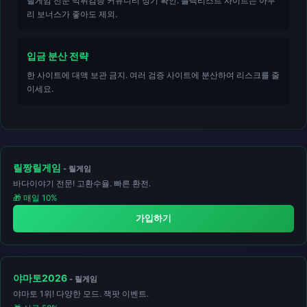
릴게임 전문 먹튀검증 커뮤니티 정기 확인. 블랙리스트 사이트는 아무
리 보너스가 좋아도 제외.
입금 분산 전략
한 사이트에 대액 보관 금지. 여러 검증 사이트에 분산하여 리스크를 줄
이세요.
릴짱릴게임
- 릴게임
바다이야기 전문! 고환수율. 빠른 환전.
🎁 매일 10%
가입하기
야마토2026
- 릴게임
야마토 1위! 다양한 모드. 잭팟 이벤트.