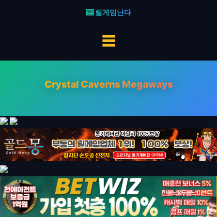
🎰 릴게임난다
☰
Crystal Caverns Megaways