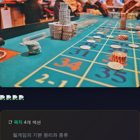
📑
목차
4개 섹션
릴게임의 기본 원리와 종류