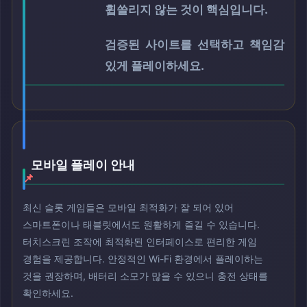
휩쓸리지 않는 것이 핵심입니다.
검증된 사이트를 선택하고 책임감
있게 플레이하세요.
모바일 플레이 안내
최신 슬롯 게임들은 모바일 최적화가 잘 되어 있어
스마트폰이나 태블릿에서도 원활하게 즐길 수 있습니다.
터치스크린 조작에 최적화된 인터페이스로 편리한 게임
경험을 제공합니다. ​​안정적인 Wi-Fi 환경에서 플레이하는
것을 권장하며, 배터리 소모가 많을 수 있으니 충전 상태를
확인하세요.