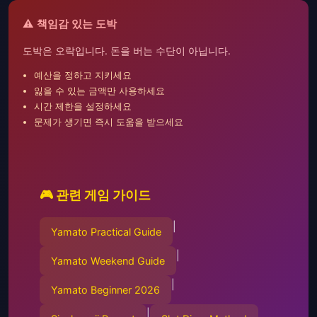
⚠️ 책임감 있는 도박
도박은 오락입니다. 돈을 버는 수단이 아닙니다.
예산을 정하고 지키세요
잃을 수 있는 금액만 사용하세요
시간 제한을 설정하세요
문제가 생기면 즉시 도움을 받으세요
🎮 관련 게임 가이드
|
Yamato Practical Guide
|
Yamato Weekend Guide
|
Yamato Beginner 2026
|