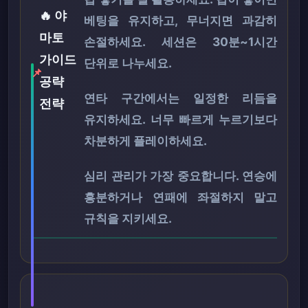
🔥 야
베팅을 유지하고, 무너지면 과감히
마토
손절하세요. ​​세션은 30분~1시간
가이드
단위로 나누세요.
공략
연타 구간에서는 일정한 리듬을
전략
유지하세요. 너무 빠르게 누르기보다
차분하게 플레이하세요.
심리 관리가 가장 중요합니다. ​연승에
흥분하거나 연패에 좌절하지 말고
규칙을 지키세요.