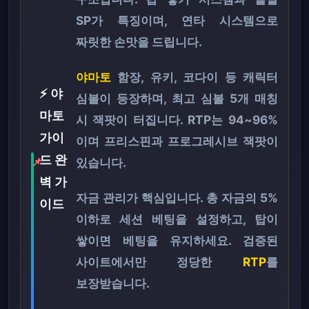
SP가 특징이며, 연타 시스템으로
짜릿한 손맛을 드립니다.
야마토
함장, 유키, 코다이 등 캐릭터
⚡ 야
심볼이 등장하며, 최고 심볼 5개 매칭
마토
시 잭팟이 터집니다. ​RTP는 94~96%
가이
이며 프리스핀과 프로그레시브 잭팟이
드 완
있습니다.
벽 가
자금 관리가 핵심입니다. ​​총 자금의 5%
이드
이하로 세션 베팅을 설정하고, 탑이
쌓이면 베팅을 유지하세요. ​검증된
사이트에서만 정당한
RTP
를
보장받습니다.