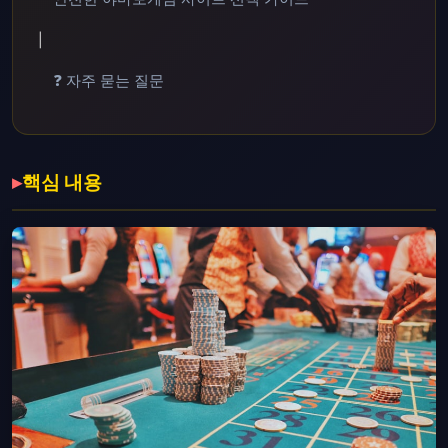
|
❓ 자주 묻는 질문
핵심 내용