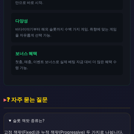
만으로 바로 시작.
다양성
바다이야기부터 해외 슬롯까지 수백 가지 게임. 취향에 맞는 게임
을 자유롭게 선택 가능.
보너스 혜택
첫충, 매충, 이벤트 보너스로 실제 베팅 자금 대비 더 많은 혜택 수
령 가능.
❓ 자주 묻는 질문
슬롯 잭팟 종류는?
고정 잭팟(Fixed)과 누적 잭팟(Progressive) 두 가지로 나뉩니다.