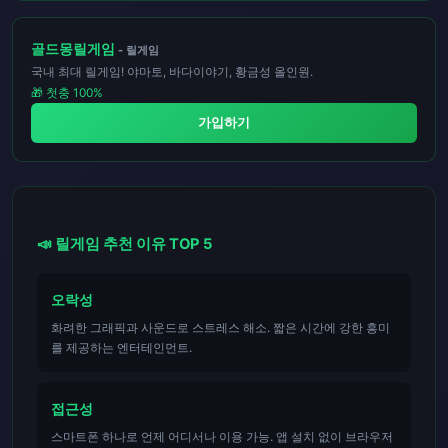
골드몽릴게임
- 릴게임
국내 최대 릴게임! 야마토, 바다이야기, 황금성 올인원.
🎁 첫충 100%
가입하기
📣 릴게임 추천 이유 TOP 5
오락성
화려한 그래픽과 사운드로 스트레스 해소. 짧은 시간에 강한 흥미
를 제공하는 엔터테인먼트.
접근성
스마트폰 하나로 언제 어디서나 이용 가능. 앱 설치 없이 브라우저