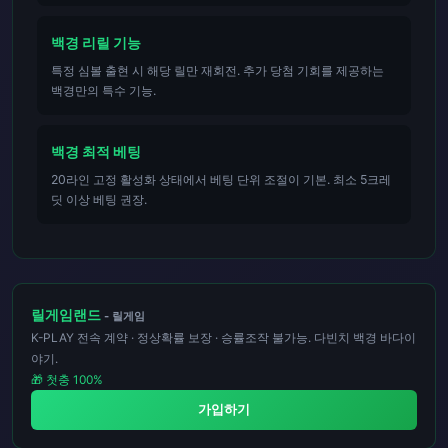
백경 리릴 기능
특정 심볼 출현 시 해당 릴만 재회전. 추가 당첨 기회를 제공하는
백경만의 특수 기능.
백경 최적 베팅
20라인 고정 활성화 상태에서 베팅 단위 조절이 기본. 최소 5크레
딧 이상 베팅 권장.
릴게임랜드
- 릴게임
K-PLAY 전속 계약 · 정상확률 보장 · 승률조작 불가능. 다빈치 백경 바다이
야기.
🎁 첫충 100%
가입하기