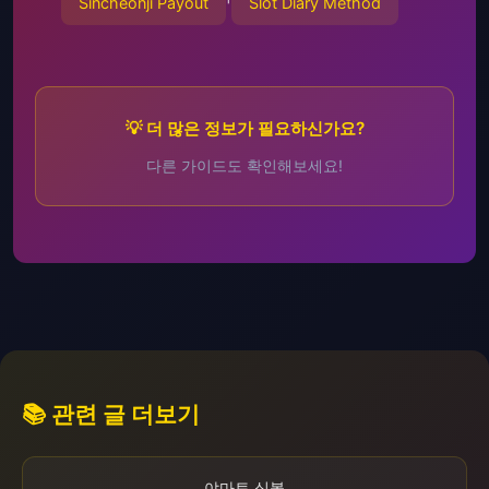
Sincheonji Payout
Slot Diary Method
💡 더 많은 정보가 필요하신가요?
다른 가이드도 확인해보세요!
📚 관련 글 더보기
야마토 심볼