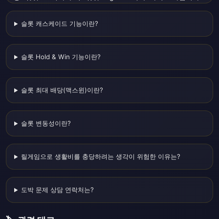
슬롯 캐스케이드 기능이란?
슬롯 Hold & Win 기능이란?
슬롯 최대 배당(맥스윈)이란?
슬롯 변동성이란?
릴게임으로 생활비를 충당하려는 생각이 위험한 이유는?
도박 문제 상담 연락처는?