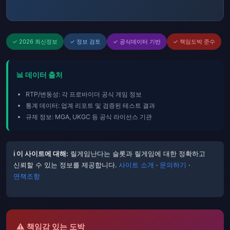
✓ 2026 최신정보
✓ 정보 검토
✓ 공식데이터 기반
✓ 책임도박 준수
📊 데이터 출처
RTP/변동성: 각 프로바이더 공식 게임 정보
통계 데이터: 업계 리포트 및 검증된 테스트 결과
규제 정보: MGA, UKGC 등 공식 라이선스 기관
ℹ️ 이 사이트에 대해:
릴게임난다는 슬롯과 릴게임에 대한 정확하고
신뢰할 수 있는 정보를 제공합니다. ​
사이트 소개
·
문의하기
·
면책조항
⚠️ 책임감 있는 도박