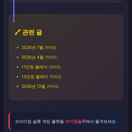
🔗 관련 글
2026년 7월 가이드
2026년 4월 가이드
11만원 플레이 가이드
13만원 플레이 가이드
2026년 12월 가이드
프리미엄 슬롯 게임 플랫폼
라이징슬롯
에서 즐겨보세요.