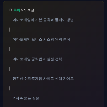
📑
목차
5개 섹션
야마토게임의 기본 규칙과 플레이 방법
|
야마토게임 보너스 시스템 완벽 분석
|
야마토게임 공략법과 실전 전략
|
안전한 야마토게임 사이트 선택 가이드
|
❓ 자주 묻는 질문