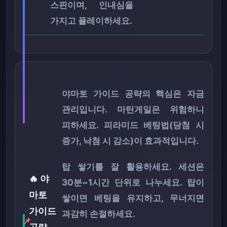
스핀이며, 인내심을
가지고 플레이하세요.
야마토 가이드 공략의 핵심은 자금
관리입니다. 마틴게일은 위험하니
피하세요. 피라미드 베팅법(당첨 시
증가, 낙첨 시 감소)이 효과적입니다.
탑 쌓기를 잘 활용하세요. 세션은
🔥 야
30분~1시간 단위로 나누세요. ​탑이
마토
쌓이면 베팅을 유지하고, 무너지면
가이드
과감히 손절하세요.