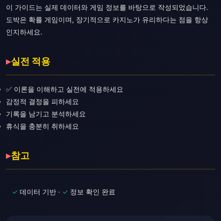
이 가이드는 실제 데이터와 게임 정보를 바탕으로 작성되었습니다. ​
도박은 확률 게임이며, 장기적으로 카지노가 유리하다는 점을 항상
인지하세요.
실전 적용
✅ 이론을 이해하고 실전에 적용하세요
감정적 결정을 피하세요
기록을 남기고 분석하세요
휴식을 충분히 취하세요
참고
✓
데이터 기반 ·
✓
정보 확인 완료