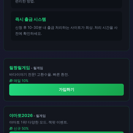
편리한 방법.
즉시 출금 시스템
신청 후 10-30분 내 출금 처리하는 사이트가 최상. 처리 시간을 사
전에 확인하세요.
릴짱릴게임
- 릴게임
바다이야기 전문! 고환수율. 빠른 환전.
🎁 매일 10%
가입하기
야마토2026
- 릴게임
야마토 1위! 다양한 모드. 잭팟 이벤트.
🎁 신규 50%