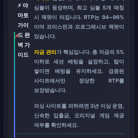
⚡ 야
심볼이 등장하며, 최고 심볼 5개 매칭
마토
시 잭팟이 터집니다. RTP는 94~96%
가이
이며 프리스핀과 프로그레시브 잭팟이
드 완
있습니다.
벽 가
자금 관리
가 핵심입니다. ​총 자금의 5%
이드
이하로 세션 베팅을 설정하고, 탑이
쌓이면 베팅을 유지하세요. ​​검증된
사이트에서만 정당한 RTP를
보장받습니다.
피싱 사이트를 피하려면 3년 이상 운영,
신속한 입출금, 오리지널 게임 제공
여부를 확인하세요.