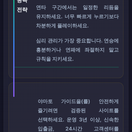
공략
연타 구간에서는 일정한 리듬을
전략
유지하세요. ​​너무 빠르게 누르기보다
차분하게 플레이하세요.
심리 관리가 가장 중요합니다. ​​연승에
흥분하거나 연패에 좌절하지 말고
규칙을 지키세요.
야마토 가이드을(를) 안전하게
즐기려면 검증된 사이트를
선택하세요. 운영 3년 이상, 신속한
입출금, 24시간 고객센터를