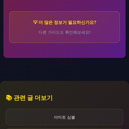
💡 더 많은 정보가 필요하신가요?
다른 가이드도 확인해보세요!
📚 관련 글 더보기
야마토 심볼