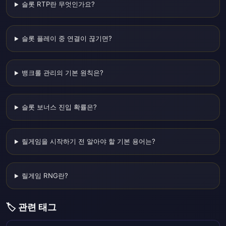
슬롯 RTP란 무엇인가요?
슬롯 플레이 중 연결이 끊기면?
뱅크롤 관리의 기본 원칙은?
슬롯 보너스 진입 확률은?
릴게임을 시작하기 전 알아야 할 기본 용어는?
릴게임 RNG란?
🏷️ 관련 태그