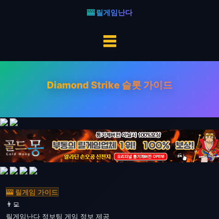
🎰 릴게임난다
☰
Diamond Strike 슬롯 가이드
🎰 릴게임 가이드
👨‍💻
릴게임난다 정보팀
게임 정보 제공