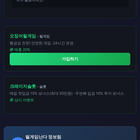
오징어릴게임
- 릴게임
황금성 전문! 안전한 게임. 24시간 운영.
🎁 매충 20%
가입하기
크레이지슬롯
- 슬롯
매일 첫입금 15% 보너스(최대 50만원) · 두번째 입금 10% 추가 보너스.
🎁 상시 이벤트
릴게임난다 정보팀