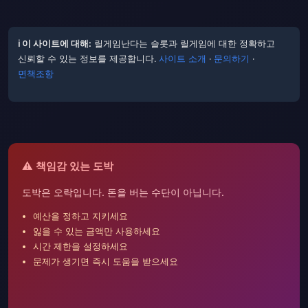
ℹ️ 이 사이트에 대해:
릴게임난다는 슬롯과 릴게임에 대한 정확하고
신뢰할 수 있는 정보를 제공합니다. ​​
사이트 소개
·
문의하기
·
면책조항
⚠️ 책임감 있는 도박
도박은 오락입니다. ​돈을 버는 수단이 아닙니다.
예산을 정하고 지키세요
잃을 수 있는 금액만 사용하세요
시간 제한을 설정하세요
문제가 생기면 즉시 도움을 받으세요