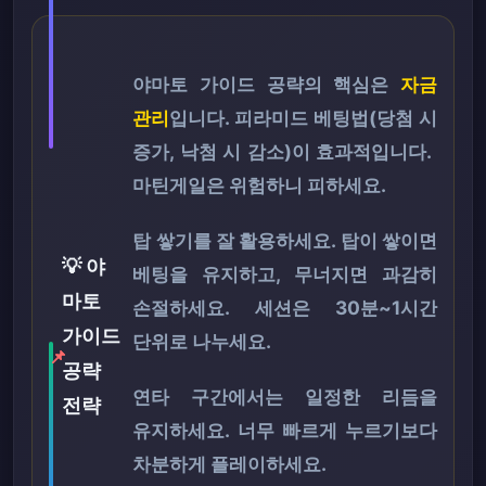
야마토 가이드 공략의 핵심은
자금
관리
입니다. ​​피라미드 베팅법(당첨 시
증가, 낙첨 시 감소)이 효과적입니다. ​
마틴게일은 위험하니 피하세요.
탑 쌓기를 잘 활용하세요. ​​탑이 쌓이면
💡 야
베팅을 유지하고, 무너지면 과감히
마토
손절하세요. ​​세션은 30분~1시간
가이드
단위로 나누세요.
공략
연타 구간에서는 일정한 리듬을
전략
유지하세요. 너무 빠르게 누르기보다
차분하게 플레이하세요.