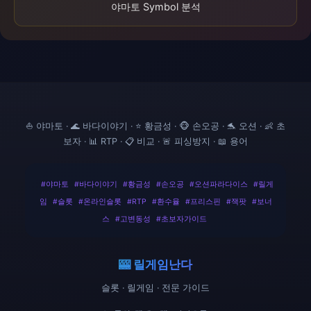
야마토 Symbol 분석
⛵ 야마토 · 🌊 바다이야기 · ⭐ 황금성 · 🐵 손오공 · 🐬 오션 · 👶 초
보자 · 📊 RTP · 📋 비교 · 🚨 피싱방지 · 📖 용어
#야마토
#바다이야기
#황금성
#손오공
#오션파라다이스
#릴게
임
#슬롯
#온라인슬롯
#RTP
#환수율
#프리스핀
#잭팟
#보너
스
#고변동성
#초보자가이드
🎰 릴게임난다
슬롯 · 릴게임 · 전문 가이드