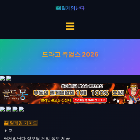
🎰 릴게임난다
☰
드라고 쥬얼스 2026
🎰 릴게임 가이드
👨‍💻
릴게임난다 정보팀
게임 정보 제공