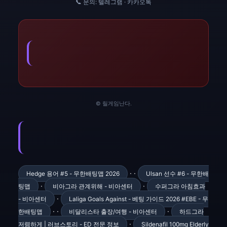
📞 문의: 텔레그램 · 카카오톡
© 릴게임난다.
· ·
Hedge 용어 #5 - 무한배팅맵 2026
Ulsan 선수 #6 - 무한배
·
·
팅맵
비아그라 관계위해 - 비아센터
수퍼그라 아침효과
·
- 비아센터
Laliga Goals Against - 베팅 가이드 2026 #EBE - 무
· ·
·
한배팅맵
비달리스타 출장/여행 - 비아센터
하드그라
·
저렴하게 | 러브스토리 - ED 전문 정보
Sildenafil 100mg Elderly