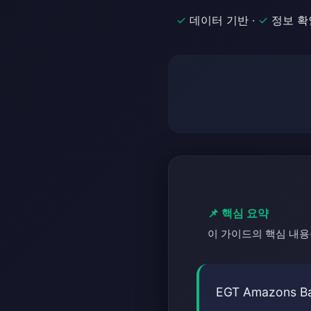
✓
데이터 기반 ·
✓
정보 확
📌 핵심 요약
이 가이드의 핵심 내용
EGT Amazons 