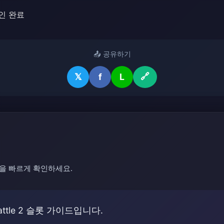
인 완료
📤 공유하기
𝕏
f
L
🔗
을 빠르게 확인하세요.
Battle 2 슬롯 가이드입니다.