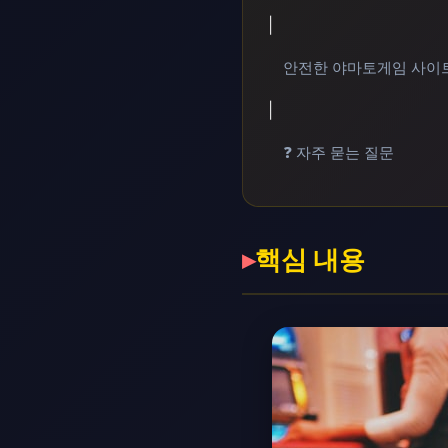
|
안전한 야마토게임 사이
|
❓ 자주 묻는 질문
핵심 내용