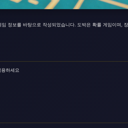
게임 정보를 바탕으로 작성되었습니다. ​도박은 확률 게임이며,
적용하세요