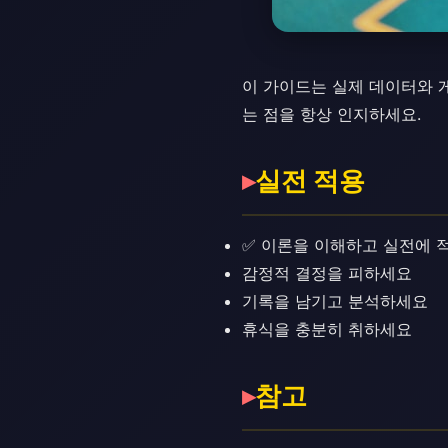
이 가이드는 실제 데이터와 
는 점을 항상 인지하세요.
실전 적용
✅ 이론을 이해하고 실전에 
감정적 결정을 피하세요
기록을 남기고 분석하세요
휴식을 충분히 취하세요
참고