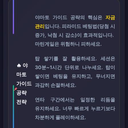
야마토 가이드 공략의 핵심은
자금
관리
입니다. 피라미드 베팅법(당첨 시
증가, 낙첨 시 감소)이 효과적입니다. ​​
마틴게일은 위험하니 피하세요.
탑 쌓기를 잘 활용하세요. ​세션은
🔥 야
30분~1시간 단위로 나누세요. ​​탑이
마토
쌓이면 베팅을 유지하고, 무너지면
가이드
과감히 손절하세요.
공략
연타 구간에서는 일정한 리듬을
전략
유지하세요. ​너무 빠르게 누르기보다
차분하게 플레이하세요.