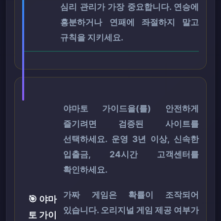
심리 관리가 가장 중요합니다. ​​연승에
흥분하거나 연패에 좌절하지 말고
규칙을 지키세요.
야마토 가이드을(를) 안전하게
즐기려면 검증된 사이트를
선택하세요. ​운영 3년 이상, 신속한
입출금, 24시간 고객센터를
확인하세요.
​​가짜 게임은 확률이 조작되어
🎯 야마
있습니다. 오리지널 게임 제공 여부가
토 가이