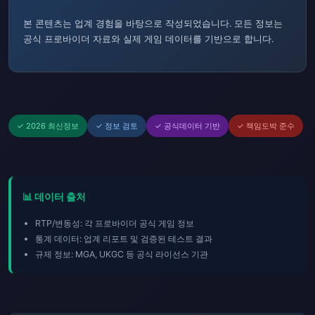
본 콘텐츠는 업계 경험을 바탕으로 작성되었습니다. ​​모든 정보는
공식 프로바이더 자료와 실제 게임 데이터를 기반으로 합니다.
✓ 2026 최신정보
✓ 정보 검토
✓ 공식데이터 기반
✓ 책임도박 준수
📊 데이터 출처
RTP/변동성: 각 프로바이더 공식 게임 정보
통계 데이터: 업계 리포트 및 검증된 테스트 결과
규제 정보: MGA, UKGC 등 공식 라이선스 기관