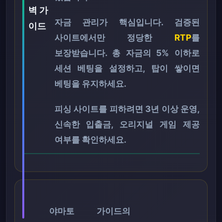
벽 가
자금 관리가 핵심입니다. 검증된
이드
사이트에서만 정당한
RTP
를
보장받습니다. ​총 자금의 5% 이하로
세션 베팅을 설정하고, 탑이 쌓이면
베팅을 유지하세요.
피싱 사이트를 피하려면 3년 이상 운영,
신속한 입출금, 오리지널 게임 제공
여부를 확인하세요.
야마토 가이드의