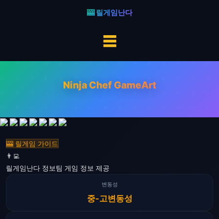
🎰 릴게임난다
☰
Ninja Chef GameArt
🎰 릴게임 가이드
👨‍💻
릴게임난다 정보팀
게임 정보 제공
변동성
중-고변동성