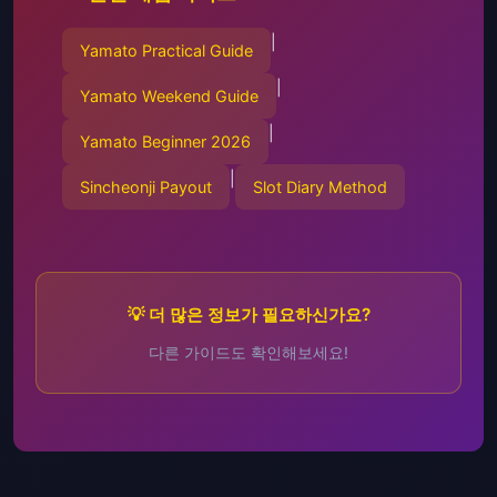
|
Yamato Practical Guide
|
Yamato Weekend Guide
|
Yamato Beginner 2026
|
Sincheonji Payout
Slot Diary Method
💡 더 많은 정보가 필요하신가요?
다른 가이드도 확인해보세요!