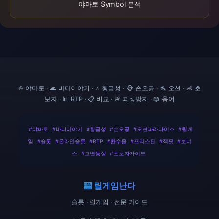
야마토 Symbol 분석
⛵ 야마토 · 🌊 바다이야기 · ⭐ 황금성 · 🐵 손오공 · 🐬 오션 · 👶 초
보자 · 📊 RTP · 📋 비교 · 🚨 피싱방지 · 📖 용어
#야마토
#바다이야기
#황금성
#손오공
#오션파라다이스
#릴게
임
#슬롯
#온라인슬롯
#RTP
#환수율
#프리스핀
#잭팟
#보너
스
#고변동성
#초보자가이드
🎰 릴게임난다
슬롯 · 릴게임 · 전문 가이드