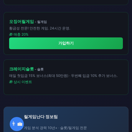
오징어릴게임
- 릴게임
황금성 전문! 안전한 게임. 24시간 운영.
🎁 매충 20%
가입하기
크레이지슬롯
- 슬롯
매일 첫입금 15% 보너스(최대 50만원) · 두번째 입금 10% 추가 보너스.
🎁 상시 이벤트
릴게임난다 정보팀
👨‍💼
게임 분석 경력 10년+ · 슬롯/릴게임 전문