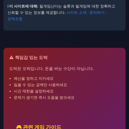
ℹ️ 이 사이트에 대해:
릴게임난다는 슬롯과 릴게임에 대한 정확하고
신뢰할 수 있는 정보를 제공합니다. ​
사이트 소개
·
문의하기
·
면책조항
⚠️ 책임감 있는 도박
도박은 오락입니다. ​​돈을 버는 수단이 아닙니다.
예산을 정하고 지키세요
잃을 수 있는 금액만 사용하세요
시간 제한을 설정하세요
문제가 생기면 즉시 도움을 받으세요
🎮 관련 게임 가이드