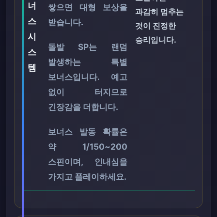
너
쌓으면 대형 보상을
과감히 멈추는
스
받습니다.
것이 진정한
시
승리입니다.
돌발 SP는 랜덤
스
발생하는 특별
템
보너스입니다. ​​예고
없이 터지므로
긴장감을 더합니다.
보너스 발동 확률은
약 1/150~200
스핀이며, 인내심을
가지고 플레이하세요.