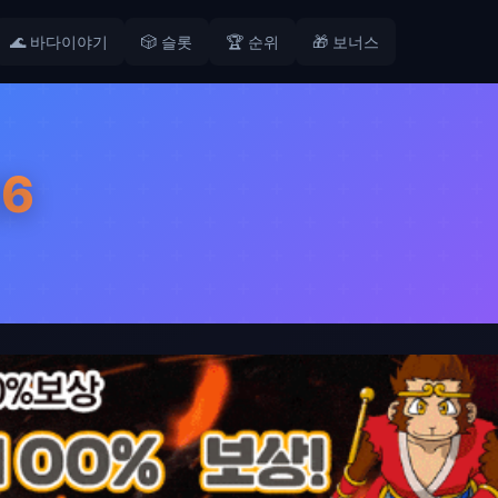
🌊 바다이야기
🎲 슬롯
🏆 순위
🎁 보너스
6