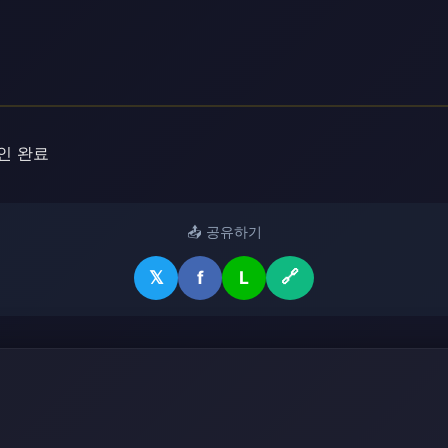
인 완료
📤 공유하기
𝕏
f
L
🔗