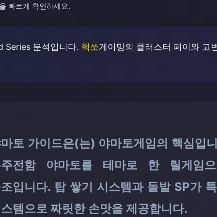
을 빠르게 확인하세요.
d Series 분석입니다. ​
핵쏘
게이밍의 클러스터 페이와 고
마토 가이드은(는) 야마토게임의 핵심입니다
우주전함
야마토
를 테마로 한 릴게임으
조입니다. ​​탑 쌓기 시스템과 돌발 SP가 
스템으로 짜릿한 손맛을 제공합니다.