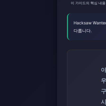
이 가이드의 핵심 내용
Hacksaw Wante
다룹니다.
야
구
시