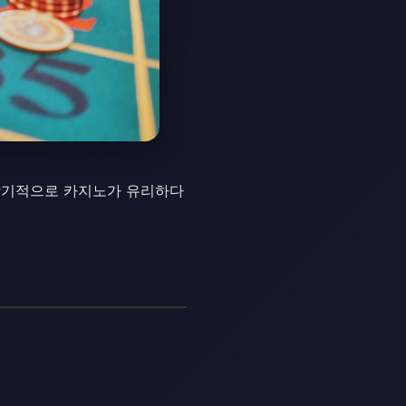
 장기적으로 카지노가 유리하다