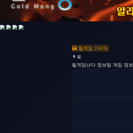
🎰 릴게임 가이드
👨‍💻
릴게임난다 정보팀
게임 정보