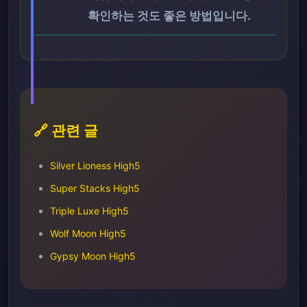
확인하는 것도 좋은 방법입니다.
🔗 관련 글
Silver Lioness High5
Super Stacks High5
Triple Luxe High5
Wolf Moon High5
Gypsy Moon High5