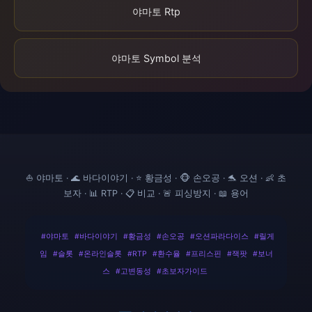
야마토 Rtp
야마토 Symbol 분석
⛵ 야마토 · 🌊 바다이야기 · ⭐ 황금성 · 🐵 손오공 · 🐬 오션 · 👶 초
보자 · 📊 RTP · 📋 비교 · 🚨 피싱방지 · 📖 용어
#야마토
#바다이야기
#황금성
#손오공
#오션파라다이스
#릴게
임
#슬롯
#온라인슬롯
#RTP
#환수율
#프리스핀
#잭팟
#보너
스
#고변동성
#초보자가이드