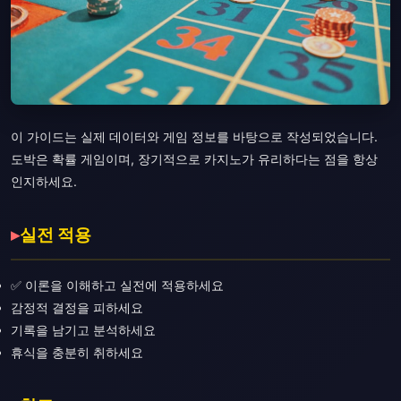
이 가이드는 실제 데이터와 게임 정보를 바탕으로 작성되었습니다.
도박은 확률 게임이며, 장기적으로 카지노가 유리하다는 점을 항상
인지하세요.
실전 적용
✅ 이론을 이해하고 실전에 적용하세요
감정적 결정을 피하세요
기록을 남기고 분석하세요
휴식을 충분히 취하세요