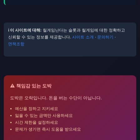
ℹ️ 이 사이트에 대해:
릴게임난다는 슬롯과 릴게임에 대한 정확하고
신뢰할 수 있는 정보를 제공합니다.
사이트 소개
·
문의하기
·
면책조항
⚠️ 책임감 있는 도박
도박은 오락입니다. ​돈을 버는 수단이 아닙니다.
예산을 정하고 지키세요
잃을 수 있는 금액만 사용하세요
시간 제한을 설정하세요
문제가 생기면 즉시 도움을 받으세요