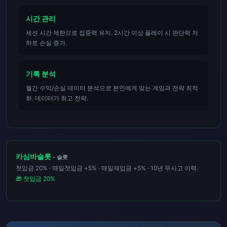
시간 관리
세션 시간 제한으로 집중력 유지. 2시간 이상 플레이 시 판단력 저
하로 손실 증가.
기록 분석
월간 수익/손실 데이터 분석으로 본인에게 맞는 게임과 전략 최적
화. 데이터가 최고 전략.
카심바슬롯
- 슬롯
첫입금 20% · 매일첫입금 +5% · 매일재입금 +5% · 10년 무사고 이력.
🎁 첫입금 20%