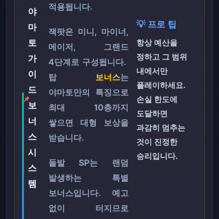
적용됩니다.
야
💡 프로 팁
마
잭팟은 미니, 마이너,
토
항상 예산을
메이저, 그랜드
정하고 그 범위
가
4단계로 구성됩니다. ​
내에서만
이
탑
보너스
는
플레이하세요. ​​
드
야마토만의 특징으로
손실 한도에
보
최대 10층까지
도달하면
너
쌓으면 대형 보상을
과감히 멈추는
스
받습니다.
것이 진정한
시
승리입니다.
돌발 SP는 랜덤
스
발생하는 특별
템
보너스입니다. ​예고
없이 터지므로