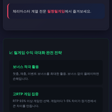
체리마스터 계열 전문
릴짱릴게임
에서 즐겨보세요.
📈 릴게임 수익 극대화 완전 전략
보너스 적극 활용
첫충, 재충, 이벤트 보너스를 최대한 활용. 보너스 없이 플레이하면
손해입니다.
고RTP 게임 집중
RTP 93% 이상 게임만 선택. 게임마다 1-5% 차이가 장기전에서
큰 차이를 만듭니다.