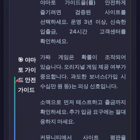
야마토 가이드을(를) 안전하게
즐기려면 검증된 사이트를
선택하세요. ​운영 3년 이상, 신속한
입출금, 24시간 고객센터를
확인하세요.
​가짜 게임은 확률이 조작되어
🎯 야마
있습니다. 오리지널 게임 제공 여부가
토 가이
중요합니다. ​​과도한 보너스(가입 시
드 안전
수십만 원 등)는 피싱 신호입니다.
가이드
소액으로 먼저 테스트하고 출금까지
확인하세요. ​​추가 입금 요구에는 절대
응하지 마세요.
커뮤니티에서 사이트 평판을