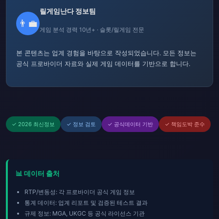
릴게임난다 정보팀
👨‍💼
게임 분석 경력 10년+ · 슬롯/릴게임 전문
본 콘텐츠는 업계 경험을 바탕으로 작성되었습니다. ​​모든 정보는
공식 프로바이더 자료와 실제 게임 데이터를 기반으로 합니다.
✓ 2026 최신정보
✓ 정보 검토
✓ 공식데이터 기반
✓ 책임도박 준수
📊 데이터 출처
RTP/변동성: 각 프로바이더 공식 게임 정보
통계 데이터: 업계 리포트 및 검증된 테스트 결과
규제 정보: MGA, UKGC 등 공식 라이선스 기관