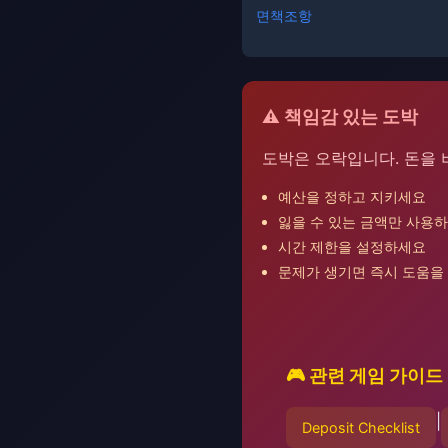
면책조항
⚠️ 책임감 있는 도박
도박은 오락입니다. ​돈을
예산을 정하고 지키세요
잃을 수 있는 금액만 사용
시간 제한을 설정하세요
문제가 생기면 즉시 도움을
🎮 관련 게임 가이드
|
Deposit Checklist