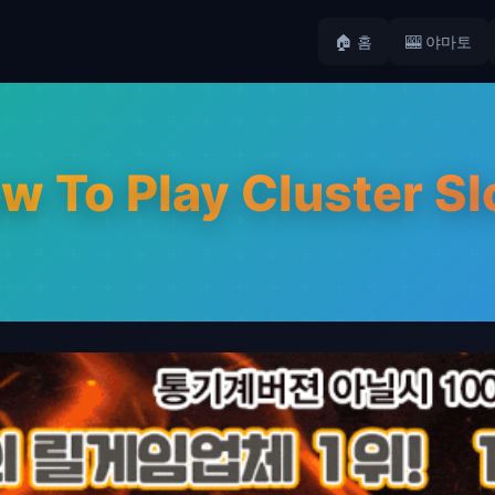
🏠 홈
🎰 야마토
w To Play Cluster Sl