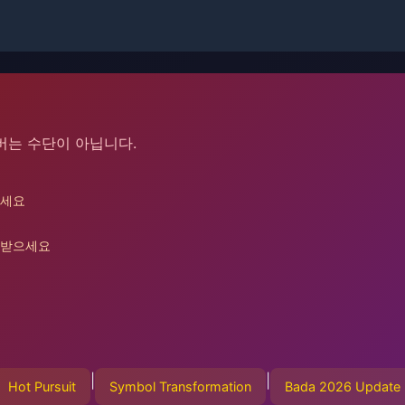
 버는 수단이 아닙니다.
하세요
 받으세요
|
|
Hot Pursuit
Symbol Transformation
Bada 2026 Update