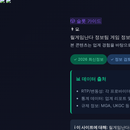
🎲 슬롯 가이드
👨‍💻
릴게임난다 정보팀
게임 정보
본 콘텐츠는 업계 경험을 바탕으로
✓ 2026 최신정보
✓ 정보 검
📊 데이터 출처
RTP/변동성: 각 프로바이
통계 데이터: 업계 리포트 
규제 정보: MGA, UKGC
ℹ️ 이 사이트에 대해:
릴게임난다는