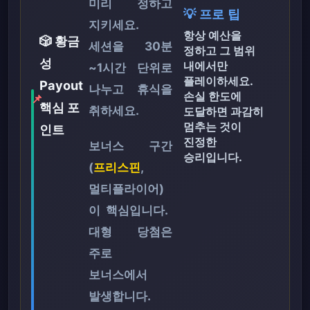
미리 정하고
💡 프로 팁
지키세요.
항상 예산을
🎲 황금
세션을 30분
정하고 그 범위
성
내에서만
~1시간 단위로
플레이하세요.
Payout
나누고 휴식을
손실 한도에
핵심 포
취하세요.
도달하면 과감히
멈추는 것이
인트
진정한
보너스 구간
승리입니다.
(
프리스핀
,
멀티플라이어)
이 핵심입니다. ​​
대형 당첨은
주로
보너스에서
발생합니다.