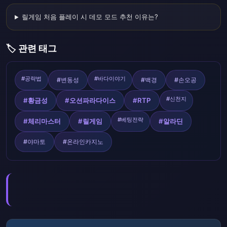
릴게임 처음 플레이 시 데모 모드 추천 이유는?
🏷️ 관련 태그
#공략법
#바다이야기
#변동성
#백경
#손오공
#신천지
#황금성
#오션파라다이스
#RTP
#베팅전략
#체리마스터
#릴게임
#알라딘
#야마토
#온라인카지노