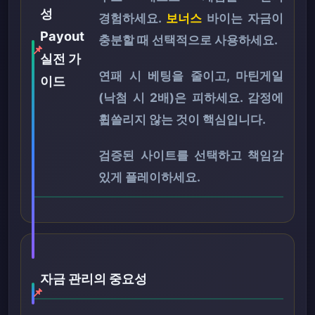
성
경험하세요.
보너스
바이는 자금이
Payout
충분할 때 선택적으로 사용하세요.
실전 가
연패 시 베팅을 줄이고, 마틴게일
이드
(낙첨 시 2배)은 피하세요. 감정에
휩쓸리지 않는 것이 핵심입니다.
검증된 사이트를 선택하고 책임감
있게 플레이하세요.
자금 관리의 중요성