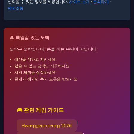
신뢰할 수 있는 정보를 제공합니다. ​​
사이트 소개
·
문의하기
·
면책조항
⚠️ 책임감 있는 도박
도박은 오락입니다. ​​돈을 버는 수단이 아닙니다.
예산을 정하고 지키세요
잃을 수 있는 금액만 사용하세요
시간 제한을 설정하세요
문제가 생기면 즉시 도움을 받으세요
🎮 관련 게임 가이드
|
Hwanggeumseong 2026