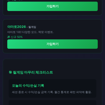
가입하기
야마토2026
- 릴게임
야마토 1위! 다양한 모드. 잭팟 이벤트.
🎁 신규 50%
가입하기
🎯 릴게임 마무리 체크리스트
오늘의 수익/손실 기록
세션 종료 시 수익/손실 금액 기록. 월간 통계로 패턴 파악에 활용.