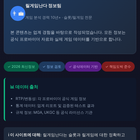
릴게임난다 정보팀
👨‍💼
게임 분석 경력 10년+ · 슬롯/릴게임 전문
본 콘텐츠는 업계 경험을 바탕으로 작성되었습니다. ​모든 정보는
공식 프로바이더 자료와 실제 게임 데이터를 기반으로 합니다.
✓ 2026 최신정보
✓ 정보 검토
✓ 공식데이터 기반
✓ 책임도박 준수
📊 데이터 출처
RTP/변동성: 각 프로바이더 공식 게임 정보
통계 데이터: 업계 리포트 및 검증된 테스트 결과
규제 정보: MGA, UKGC 등 공식 라이선스 기관
ℹ️ 이 사이트에 대해:
릴게임난다는 슬롯과 릴게임에 대한 정확하고