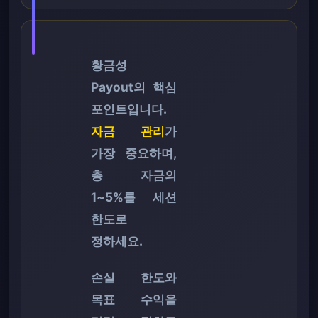
황금성
Payout의 핵심
포인트입니다. ​
자금 관리
가
가장 중요하며,
총 자금의
1~5%를 세션
한도로
정하세요.
손실 한도와
목표 수익을