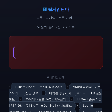
🎰 릴게임난다
슬롯 · 릴게임 · 전문 가이드
📞 문의: 텔레그램 · 카카오톡
© 릴게임난다.
·
·
Fulham 선수 #3 - 무한배팅맵 2026
일라이 차이점 | 러브
·
스토리 - ED 전문 정보
에렉톤 성공사례 | 러브스토리 - ED 전문
·
·
정보
자이데나 보관 FAQ - 비아센터
Lil Devil 슬롯 리뷰
·
| RTP 96.44% | Big Time Gaming | 카지노월드
Seattle
·
Betting - 베팅 가이드 2026 #84D - 무한배팅맵
시나그라 45분