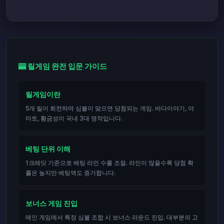
🎰 릴게임 완전 입문 가이드
릴게임이란
5개 릴이 회전하며 심볼이 맞으면 당첨되는 게임. 바다이야기, 야
마토, 황금성이 국내 3대 명작입니다.
베팅 단위 이해
1크레딧 기준으로 베팅 라인 수를 조절. 라인이 많을수록 당첨 확
률은 높지만 베팅액도 증가합니다.
보너스 게임 진입
메인 게임에서 특정 심볼 조합 시 보너스 라운드 진입. 대부분의 고