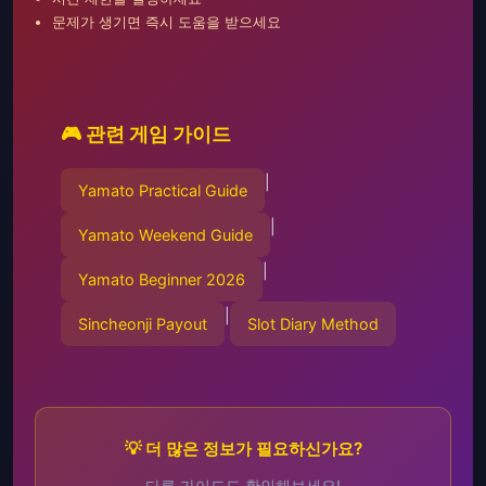
문제가 생기면 즉시 도움을 받으세요
🎮 관련 게임 가이드
|
Yamato Practical Guide
|
Yamato Weekend Guide
|
Yamato Beginner 2026
|
Sincheonji Payout
Slot Diary Method
💡 더 많은 정보가 필요하신가요?
다른 가이드도 확인해보세요!