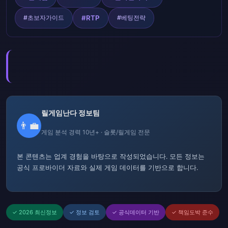
#초보자가이드
#RTP
#베팅전략
릴게임난다 정보팀
👨‍💼
게임 분석 경력 10년+ · 슬롯/릴게임 전문
본 콘텐츠는 업계 경험을 바탕으로 작성되었습니다. ​​모든 정보는
공식 프로바이더 자료와 실제 게임 데이터를 기반으로 합니다.
✓ 2026 최신정보
✓ 정보 검토
✓ 공식데이터 기반
✓ 책임도박 준수