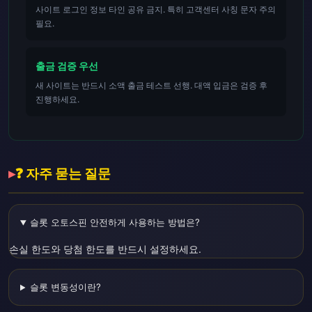
사이트 로그인 정보 타인 공유 금지. 특히 고객센터 사칭 문자 주의
필요.
출금 검증 우선
새 사이트는 반드시 소액 출금 테스트 선행. 대액 입금은 검증 후
진행하세요.
❓ 자주 묻는 질문
슬롯 오토스핀 안전하게 사용하는 방법은?
손실 한도와 당첨 한도를 반드시 설정하세요.
슬롯 변동성이란?