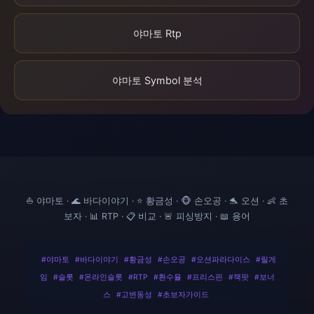
야마토 Rtp
야마토 Symbol 분석
⛵ 야마토 · 🌊 바다이야기 · ⭐ 황금성 · 🐵 손오공 · 🐬 오션 · 👶 초
보자 · 📊 RTP · 📋 비교 · 🚨 피싱방지 · 📖 용어
#야마토
#바다이야기
#황금성
#손오공
#오션파라다이스
#릴게
임
#슬롯
#온라인슬롯
#RTP
#환수율
#프리스핀
#잭팟
#보너
스
#고변동성
#초보자가이드