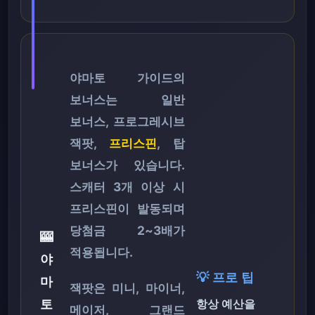
야마토 가이드의
보너스는 일반
보너스, 프로그레시브
잭팟,
프리스핀
, 탑
보너스가 있습니다.
스캐터 3개 이상 시
프리스핀이 발동되며
당첨금 2~3배가
🎰
적용됩니다.
야
💡 프로 팁
마
잭팟은 미니, 마이너,
토
항상 예산을
메이저, 그랜드