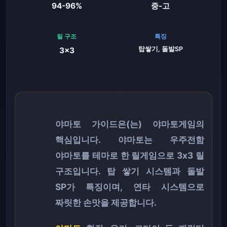
94-96%
중-고
릴 구조
특징
탑쌓기, 돌발SP
3x3
야마토 가이드은(는) 야마토게임의
핵심입니다. ​​야마토는 우주전함
야마토
를 테마로 한 릴게임으로 3x3 릴
구조입니다. ​탑 쌓기 시스템과 돌발
SP가 특징이며, 연타 시스템으로
짜릿한 손맛을 제공합니다.