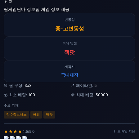
👨‍💻
릴게임난다 정보팀
게임 정보 제공
변동성
중-고변동성
최대 당첨
잭팟
제작사
국내제작
🎯 릴 구성:
3x3
📍 페이라인:
5
💰 최소 베팅:
100
💎 최대 베팅:
50000
주요 피처:
·
·
잠수함보너스
어뢰
잭팟
★★★★
4.5/5.0
📱 모바일 지원