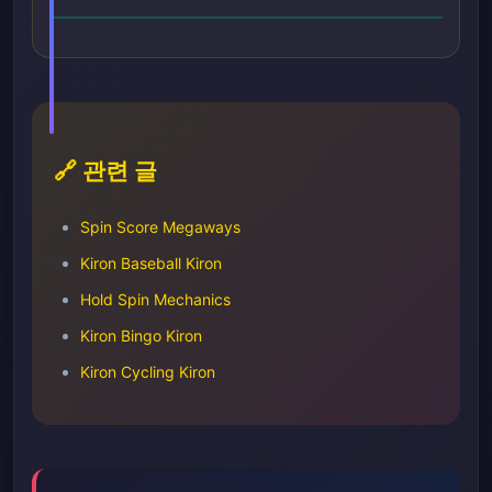
🔗 관련 글
Spin Score Megaways
Kiron Baseball Kiron
Hold Spin Mechanics
Kiron Bingo Kiron
Kiron Cycling Kiron