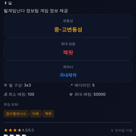
👨‍💻
릴게임난다 정보팀
게임 정보 제공
변동성
중-고변동성
최대 당첨
잭팟
제작사
국내제작
🎯 릴 구성:
3x3
📍 페이라인:
5
💰 최소 베팅:
100
💎 최대 베팅:
50000
주요 피처:
·
·
잠수함보너스
어뢰
잭팟
★★★★
4.5/5.0
📱 모바일 지원