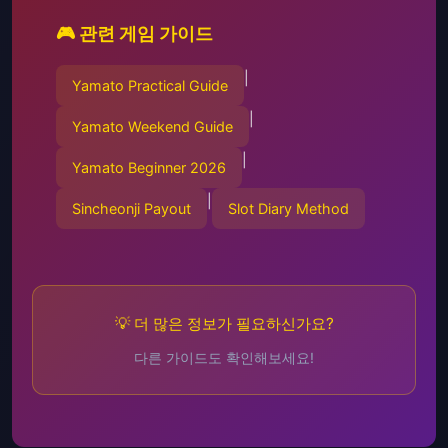
🎮 관련 게임 가이드
|
Yamato Practical Guide
|
Yamato Weekend Guide
|
Yamato Beginner 2026
|
Sincheonji Payout
Slot Diary Method
💡 더 많은 정보가 필요하신가요?
다른 가이드도 확인해보세요!