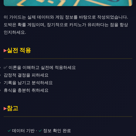
이 가이드는 실제 데이터와 게임 정보를 바탕으로 작성되었습니다. ​​
도박은 확률 게임이며, 장기적으로 카지노가 유리하다는 점을 항상
인지하세요.
실전 적용
✅ 이론을 이해하고 실전에 적용하세요
감정적 결정을 피하세요
기록을 남기고 분석하세요
휴식을 충분히 취하세요
참고
✓
데이터 기반 ·
✓
정보 확인 완료