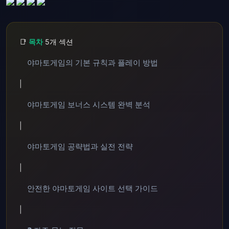
📑
목차
5개 섹션
야마토게임의 기본 규칙과 플레이 방법
|
야마토게임 보너스 시스템 완벽 분석
|
야마토게임 공략법과 실전 전략
|
안전한 야마토게임 사이트 선택 가이드
|