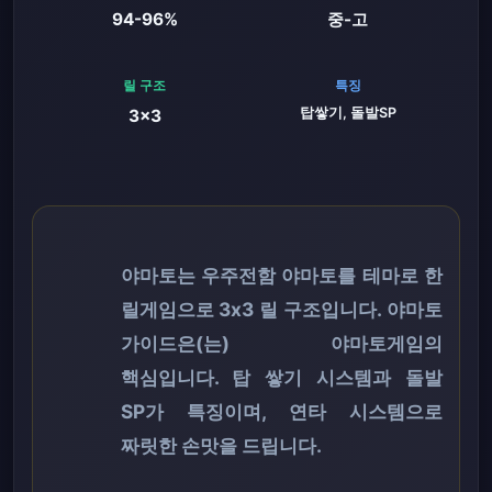
94-96%
중-고
릴 구조
특징
탑쌓기, 돌발SP
3x3
​야마토는 우주전함
야마토
를 테마로 한
릴게임으로 3x3 릴 구조입니다. 야마토
가이드은(는) 야마토게임의
핵심입니다. ​탑 쌓기 시스템과 돌발
SP가 특징이며, 연타 시스템으로
짜릿한 손맛을 드립니다.