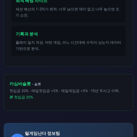
최적 베팅 사이즈
세션 예산의 1-3%가 최적. 너무 낮으면 재미 없고 너무 높으면 조
기 소진.
기록과 분석
플레이 일지 작성. 어떤 게임, 어느 시간대에 수익이 났는지 데이터
기반으로 분석.
카심바슬롯
- 슬롯
첫입금 20% · 매일첫입금 +5% · 매일재입금 +5% · 10년 무사고 이력.
🎁 첫입금 20%
릴게임난다 정보팀