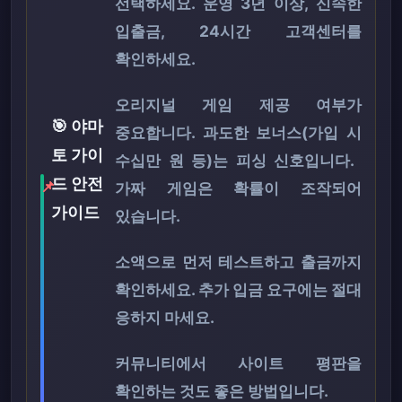
선택하세요. 운영 3년 이상, 신속한
입출금, 24시간 고객센터를
확인하세요.
오리지널 게임 제공 여부가
🎯 야마
중요합니다. ​과도한 보너스(가입 시
토 가이
수십만 원 등)는 피싱 신호입니다. ​
드 안전
가짜 게임은 확률이 조작되어
가이드
있습니다.
소액으로 먼저 테스트하고 출금까지
확인하세요. 추가 입금 요구에는 절대
응하지 마세요.
커뮤니티에서 사이트 평판을
확인하는 것도 좋은 방법입니다.