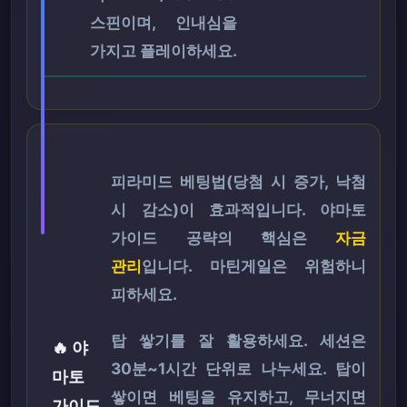
스핀이며, 인내심을
가지고 플레이하세요.
​피라미드 베팅법(당첨 시 증가, 낙첨
시 감소)이 효과적입니다. 야마토
가이드 공략의 핵심은
자금
관리
입니다. 마틴게일은 위험하니
피하세요.
탑 쌓기를 잘 활용하세요. ​세션은
🔥 야
30분~1시간 단위로 나누세요. ​​탑이
마토
쌓이면 베팅을 유지하고, 무너지면
가이드