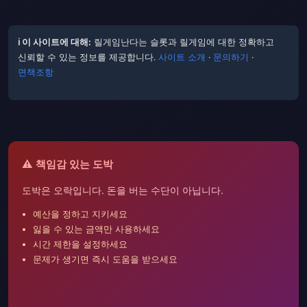
ℹ️ 이 사이트에 대해:
릴게임난다는 슬롯과 릴게임에 대한 정확하고
신뢰할 수 있는 정보를 제공합니다. ​
사이트 소개
·
문의하기
·
면책조항
⚠️ 책임감 있는 도박
도박은 오락입니다. ​​돈을 버는 수단이 아닙니다.
예산을 정하고 지키세요
잃을 수 있는 금액만 사용하세요
시간 제한을 설정하세요
문제가 생기면 즉시 도움을 받으세요