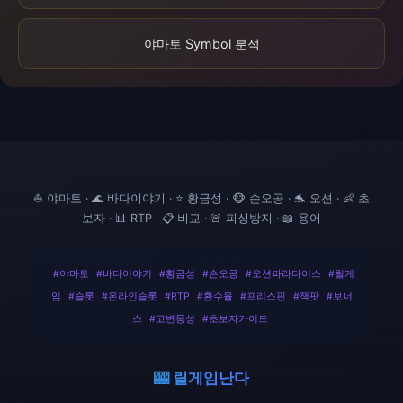
야마토 Symbol 분석
⛵ 야마토 · 🌊 바다이야기 · ⭐ 황금성 · 🐵 손오공 · 🐬 오션 · 👶 초
보자 · 📊 RTP · 📋 비교 · 🚨 피싱방지 · 📖 용어
#야마토
#바다이야기
#황금성
#손오공
#오션파라다이스
#릴게
임
#슬롯
#온라인슬롯
#RTP
#환수율
#프리스핀
#잭팟
#보너
스
#고변동성
#초보자가이드
🎰 릴게임난다