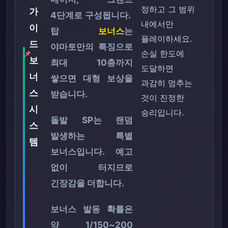
정하고 그 범위
가
4단계로 구성됩니다. ​​
내에서만
이
탑
보너스
는
플레이하세요. ​
드
야마토만의 특징으로
손실 한도에
보
최대 10층까지
도달하면
너
쌓으면 대형 보상을
과감히 멈추는
스
받습니다.
것이 진정한
시
승리입니다.
돌발 SP는 랜덤
스
발생하는 특별
템
보너스입니다. ​​예고
없이 터지므로
긴장감을 더합니다.
보너스 발동 확률은
약 1/150~200