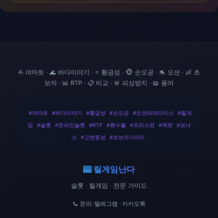
⛵ 야마토 · 🌊 바다이야기 · ⭐ 황금성 · 🐵 손오공 · 🐬 오션 · 👶 초
보자 · 📊 RTP · 📋 비교 · 🚨 피싱방지 · 📖 용어
#야마토
#바다이야기
#황금성
#손오공
#오션파라다이스
#릴게
임
#슬롯
#온라인슬롯
#RTP
#환수율
#프리스핀
#잭팟
#보너
스
#고변동성
#초보자가이드
🎰 릴게임난다
슬롯 · 릴게임 · 전문 가이드
📞 문의: 텔레그램 · 카카오톡