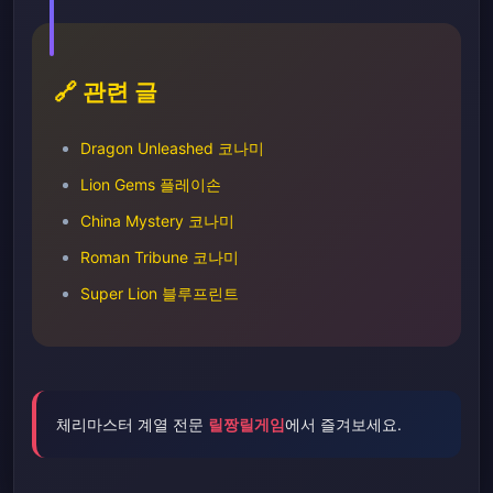
🔗 관련 글
Dragon Unleashed 코나미
Lion Gems 플레이손
China Mystery 코나미
Roman Tribune 코나미
Super Lion 블루프린트
체리마스터 계열 전문
릴짱릴게임
에서 즐겨보세요.