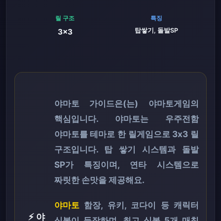
릴 구조
특징
탑쌓기, 돌발SP
3x3
야마토 가이드은(는) 야마토게임의
핵심입니다. ​야마토는 우주전함
야마토
를 테마로 한 릴게임으로 3x3 릴
구조입니다. 탑 쌓기 시스템과 돌발
SP가 특징이며, 연타 시스템으로
짜릿한 손맛을 제공해요.
야마토
함장, 유키, 코다이 등 캐릭터
⚡ 야
심볼이 등장하며, 최고 심볼 5개 매칭