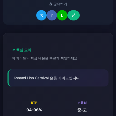
📤 공유하기
𝕏
f
L
🔗
📌 핵심 요약
이 가이드의 핵심 내용을 빠르게 확인하세요.
Konami Lion Carnival 슬롯 가이드입니다.
RTP
변동성
94-96%
중-고