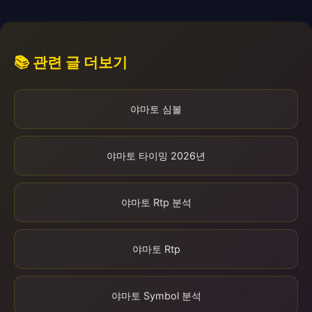
📚 관련 글 더보기
야마토 심볼
야마토 타이밍 2026년
야마토 Rtp 분석
야마토 Rtp
야마토 Symbol 분석