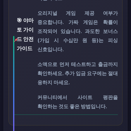
오리지널 게임 제공 여부가
🎯 야마
중요합니다. 가짜 게임은 확률이
토 가이
조작되어 있습니다. 과도한 보너스
드 안전
(가입 시 수십만 원 등)는 피싱
가이드
신호입니다.
소액으로 먼저 테스트하고 출금까지
확인하세요. ​추가 입금 요구에는 절대
응하지 마세요.
커뮤니티에서 사이트 평판을
확인하는 것도 좋은 방법입니다.