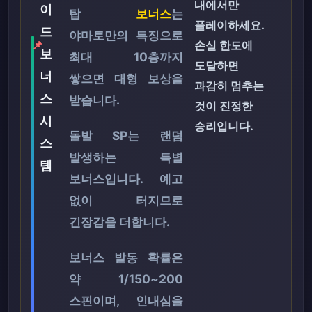
내에서만
이
탑
보너스
는
플레이하세요. ​
드
야마토만의 특징으로
손실 한도에
보
최대 10층까지
도달하면
너
쌓으면 대형 보상을
과감히 멈추는
스
받습니다.
것이 진정한
시
승리입니다.
돌발 SP는 랜덤
스
발생하는 특별
템
보너스입니다. ​예고
없이 터지므로
긴장감을 더합니다.
보너스 발동 확률은
약 1/150~200
스핀이며, 인내심을