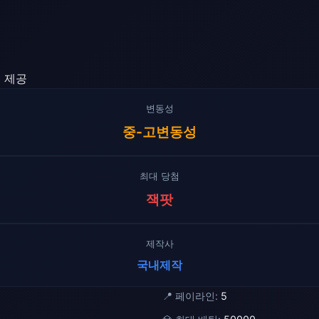
 제공
변동성
중-고변동성
최대 당첨
잭팟
제작사
국내제작
📍 페이라인:
5