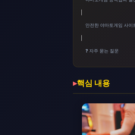
|
안전한 야마토게임 사이
|
❓ 자주 묻는 질문
핵심 내용