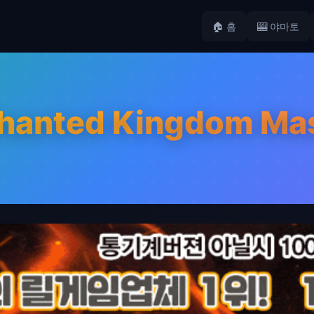
🏠 홈
🎰 야마토
hanted Kingdom Ma