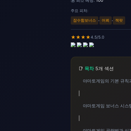
💰 최소 베팅:
100
주요 피처:
·
·
잠수함보너스
어뢰
잭팟
★★★★
4.5/5.0
📑
목차
5개 섹션
야마토게임의 기본 규칙
|
야마토게임 보너스 시스템
|
야마토게임 공략법과 실