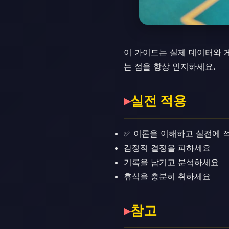
이 가이드는 실제 데이터와 
는 점을 항상 인지하세요.
실전 적용
✅ 이론을 이해하고 실전에 
감정적 결정을 피하세요
기록을 남기고 분석하세요
휴식을 충분히 취하세요
참고