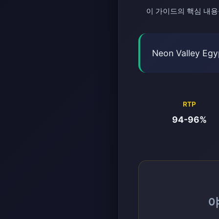
이 가이드의 핵심 내용
Neon Valley 
RTP
94-96%
야