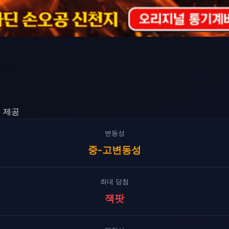
 제공
변동성
중-고변동성
최대 당첨
잭팟