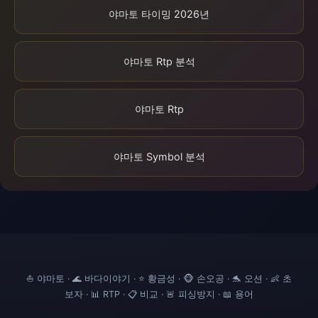
야마토 타이밍 2026년
야마토 Rtp 분석
야마토 Rtp
야마토 Symbol 분석
⛵ 야마토 · 🌊 바다이야기 · ⭐ 황금성 · 🐵 손오공 · 🐬 오션 · 👶 초
보자 · 📊 RTP · 📋 비교 · 🚨 피싱방지 · 📖 용어