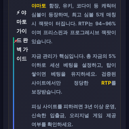
야마토
함장, 유키, 코다이 등 캐릭터
⚡ 야
심볼이 등장하며, 최고 심볼 5개 매칭
마토
시 잭팟이 터집니다. ​​RTP는 94~96%
가이
이며 프리스핀과 프로그레시브 잭팟이
드 완
있습니다.
벽 가
자금 관리가 핵심입니다. ​​총 자금의 5%
이드
이하로 세션 베팅을 설정하고, 탑이
쌓이면 베팅을 유지하세요. ​​검증된
사이트에서만 정당한
RTP
를
보장받습니다.
피싱 사이트를 피하려면 3년 이상 운영,
신속한 입출금, 오리지널 게임 제공
여부를 확인하세요.