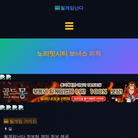
🎰 릴게임난다
☰
노리밋시티 보너스 피처
🎰 릴게임 가이드
👨‍💻
릴게임난다 정보팀
게임 정보 제공