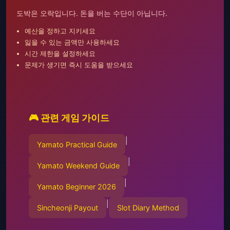
도박은 오락입니다. 돈을 버는 수단이 아닙니다.
예산을 정하고 지키세요
잃을 수 있는 금액만 사용하세요
시간 제한을 설정하세요
문제가 생기면 즉시 도움을 받으세요
🎮 관련 게임 가이드
|
Yamato Practical Guide
|
Yamato Weekend Guide
|
Yamato Beginner 2026
|
Sincheonji Payout
Slot Diary Method