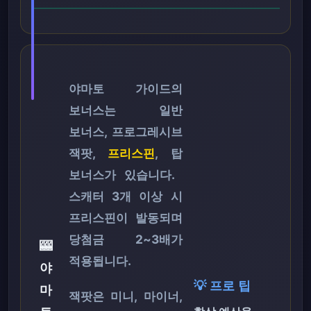
야마토 가이드의
보너스는 일반
보너스, 프로그레시브
잭팟,
프리스핀
, 탑
보너스가 있습니다. ​
스캐터 3개 이상 시
프리스핀이 발동되며
당첨금 2~3배가
🎰
적용됩니다.
야
💡 프로 팁
마
잭팟은 미니, 마이너,