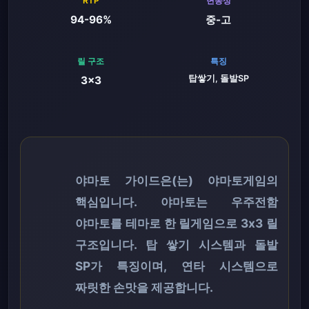
RTP
변동성
94-96%
중-고
릴 구조
특징
탑쌓기, 돌발SP
3x3
야마토 가이드은(는) 야마토게임의
핵심입니다. ​야마토는 우주전함
야마토
를 테마로 한 릴게임으로 3x3 릴
구조입니다. ​탑 쌓기 시스템과 돌발
SP가 특징이며, 연타 시스템으로
짜릿한 손맛을 제공합니다.