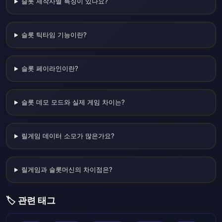
슬롯 제작사별 특징이 있나요?
슬롯 틱타임 기능이란?
슬롯 페이라인이란?
슬롯 데모 모드와 실제 게임 차이는?
릴게임 데이터 소모가 많은가요?
릴게임과 슬롯머신의 차이점은?
🏷️ 관련 태그