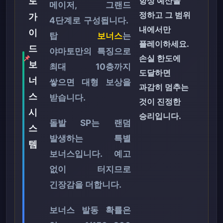
토
항상 예산을
메이저, 그랜드
정하고 그 범위
가
4단계로 구성됩니다. ​
내에서만
이
탑
보너스
는
플레이하세요.
드
야마토만의 특징으로
손실 한도에
보
최대 10층까지
도달하면
너
쌓으면 대형 보상을
과감히 멈추는
스
받습니다.
것이 진정한
시
승리입니다.
돌발 SP는 랜덤
스
발생하는 특별
템
보너스입니다. 예고
없이 터지므로
긴장감을 더합니다.
보너스 발동 확률은