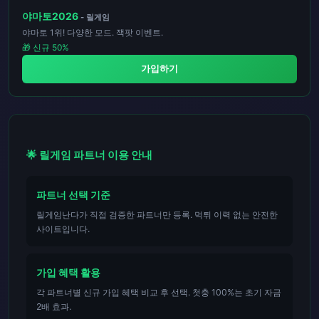
야마토2026
- 릴게임
야마토 1위! 다양한 모드. 잭팟 이벤트.
🎁 신규 50%
가입하기
🌟 릴게임 파트너 이용 안내
파트너 선택 기준
릴게임난다가 직접 검증한 파트너만 등록. 먹튀 이력 없는 안전한
사이트입니다.
가입 혜택 활용
각 파트너별 신규 가입 혜택 비교 후 선택. 첫충 100%는 초기 자금
2배 효과.