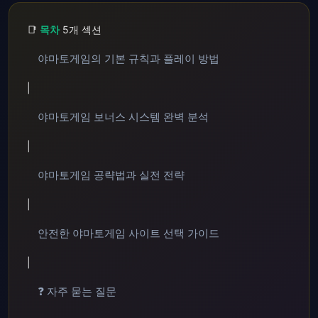
📑
목차
5개 섹션
야마토게임의 기본 규칙과 플레이 방법
|
야마토게임 보너스 시스템 완벽 분석
|
야마토게임 공략법과 실전 전략
|
안전한 야마토게임 사이트 선택 가이드
|
❓ 자주 묻는 질문