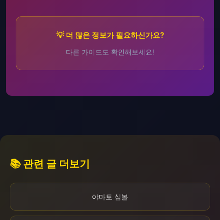
💡 더 많은 정보가 필요하신가요?
다른 가이드도 확인해보세요!
📚 관련 글 더보기
야마토 심볼