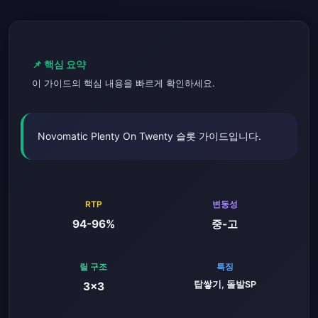
📌 핵심 요약
이 가이드의 핵심 내용을 빠르게 확인하세요.
Novomatic Plenty On Twenty 슬롯 가이드입니다.
RTP
변동성
94-96%
중-고
릴 구조
특징
탑쌓기, 돌발SP
3x3