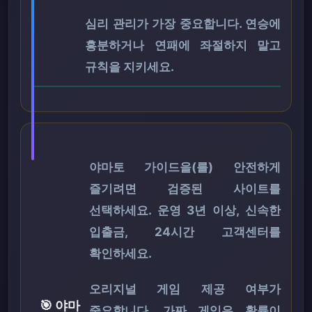
심리 관리가 가장 중요합니다. 연승에
흥분하거나 연패에 좌절하지 말고
규칙을 지키세요.
야마토 가이드을(를) 안전하게
즐기려면 검증된 사이트를
선택하세요. ​운영 3년 이상, 신속한
입출금, 24시간 고객센터를
확인하세요.
오리지널 게임 제공 여부가
🎯 야마
중요합니다. ​가짜 게임은 확률이