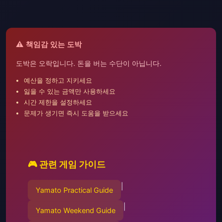
⚠️ 책임감 있는 도박
도박은 오락입니다. ​돈을 버는 수단이 아닙니다.
예산을 정하고 지키세요
잃을 수 있는 금액만 사용하세요
시간 제한을 설정하세요
문제가 생기면 즉시 도움을 받으세요
🎮 관련 게임 가이드
|
Yamato Practical Guide
|
Yamato Weekend Guide