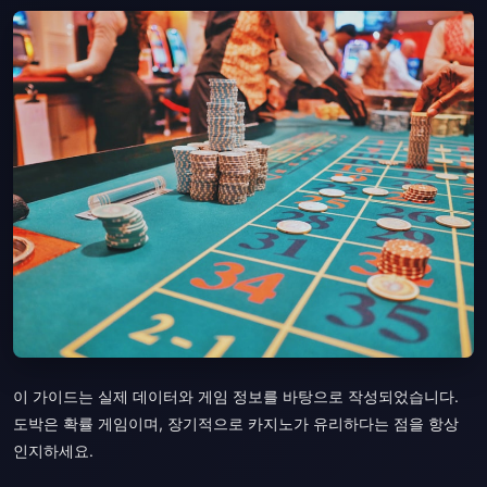
이 가이드는 실제 데이터와 게임 정보를 바탕으로 작성되었습니다. ​
도박은 확률 게임이며, 장기적으로 카지노가 유리하다는 점을 항상
인지하세요.