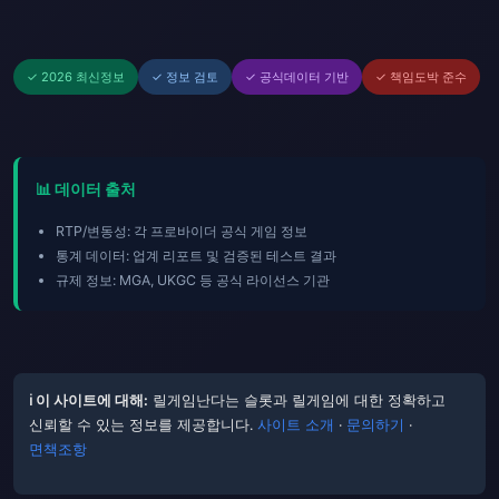
✓ 2026 최신정보
✓ 정보 검토
✓ 공식데이터 기반
✓ 책임도박 준수
📊 데이터 출처
RTP/변동성: 각 프로바이더 공식 게임 정보
통계 데이터: 업계 리포트 및 검증된 테스트 결과
규제 정보: MGA, UKGC 등 공식 라이선스 기관
ℹ️ 이 사이트에 대해:
릴게임난다는 슬롯과 릴게임에 대한 정확하고
신뢰할 수 있는 정보를 제공합니다.
사이트 소개
·
문의하기
·
면책조항