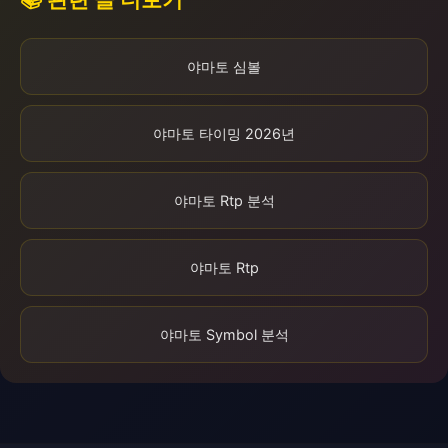
야마토 심볼
야마토 타이밍 2026년
야마토 Rtp 분석
야마토 Rtp
야마토 Symbol 분석