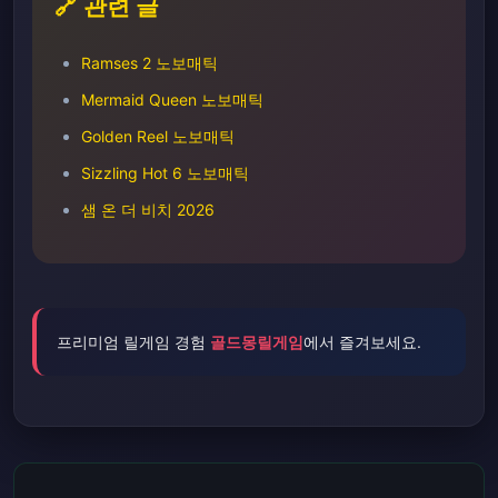
🔗 관련 글
Ramses 2 노보매틱
Mermaid Queen 노보매틱
Golden Reel 노보매틱
Sizzling Hot 6 노보매틱
샘 온 더 비치 2026
프리미엄 릴게임 경험
골드몽릴게임
에서 즐겨보세요.