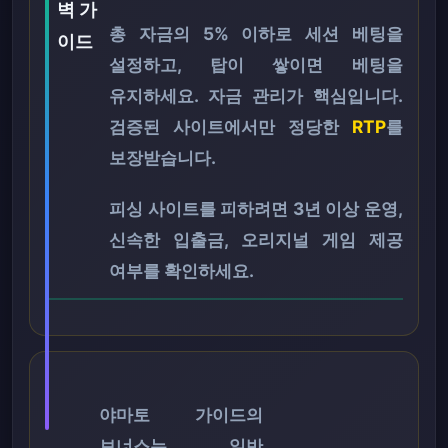
벽 가
총 자금의 5% 이하로 세션 베팅을
이드
설정하고, 탑이 쌓이면 베팅을
유지하세요. 자금 관리가 핵심입니다.
검증된 사이트에서만 정당한
RTP
를
보장받습니다.
피싱 사이트를 피하려면 3년 이상 운영,
신속한 입출금, 오리지널 게임 제공
여부를 확인하세요.
야마토 가이드의
보너스는 일반