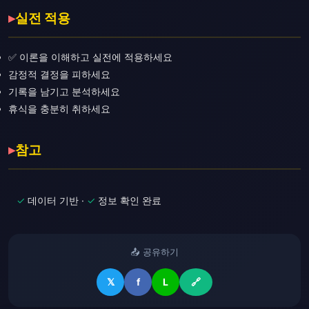
실전 적용
✅ 이론을 이해하고 실전에 적용하세요
감정적 결정을 피하세요
기록을 남기고 분석하세요
휴식을 충분히 취하세요
참고
✓
데이터 기반 ·
✓
정보 확인 완료
📤 공유하기
𝕏
f
L
🔗