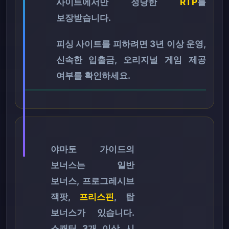
사이트에서만 정당한
RTP
를
보장받습니다.
피싱 사이트를 피하려면 3년 이상 운영,
신속한 입출금, 오리지널 게임 제공
여부를 확인하세요.
야마토 가이드의
보너스는 일반
보너스, 프로그레시브
잭팟,
프리스핀
, 탑
보너스가 있습니다.
스캐터 3개 이상 시