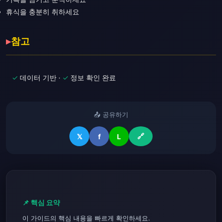
휴식을 충분히 취하세요
참고
✓
데이터 기반 ·
✓
정보 확인 완료
📤 공유하기
𝕏
f
L
🔗
📌 핵심 요약
이 가이드의 핵심 내용을 빠르게 확인하세요.