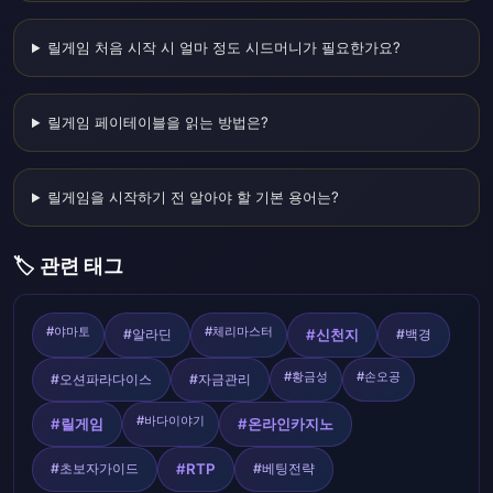
릴게임 처음 시작 시 얼마 정도 시드머니가 필요한가요?
릴게임 페이테이블을 읽는 방법은?
릴게임을 시작하기 전 알아야 할 기본 용어는?
🏷️ 관련 태그
#야마토
#체리마스터
#알라딘
#신천지
#백경
#황금성
#손오공
#오션파라다이스
#자금관리
#바다이야기
#릴게임
#온라인카지노
#초보자가이드
#RTP
#베팅전략