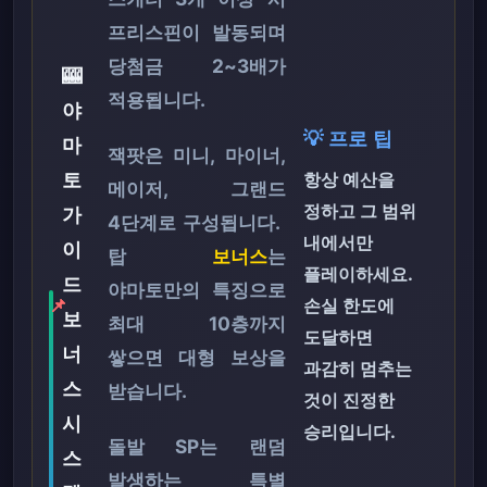
프리스핀이 발동되며
당첨금 2~3배가
🎰
적용됩니다.
야
💡 프로 팁
마
잭팟은 미니, 마이너,
토
항상 예산을
메이저, 그랜드
정하고 그 범위
가
4단계로 구성됩니다. ​
내에서만
이
탑
보너스
는
플레이하세요.
드
야마토만의 특징으로
손실 한도에
보
최대 10층까지
도달하면
너
쌓으면 대형 보상을
과감히 멈추는
스
받습니다.
것이 진정한
시
승리입니다.
돌발 SP는 랜덤
스
발생하는 특별