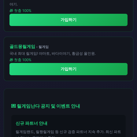
야기.
🎁 첫충 100%
가입하기
골드몽릴게임
- 릴게임
국내 최대 릴게임! 야마토, 바다이야기, 황금성 올인원.
🎁 첫충 100%
가입하기
💌 릴게임난다 공지 및 이벤트 안내
신규 파트너 안내
릴게임랜드, 릴짱릴게임 등 신규 검증 파트너 지속 추가. 최신 파트