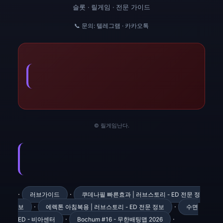
슬롯 · 릴게임 · 전문 가이드
📞 문의: 텔레그램 · 카카오톡
© 릴게임난다.
·
·
러브가이드
쿠데나필 빠른효과 | 러브스토리 - ED 전문 정
·
·
보
에렉톤 아침복용 | 러브스토리 - ED 전문 정보
수면
·
·
ED - 비아센터
Bochum #16 - 무한배팅맵 2026