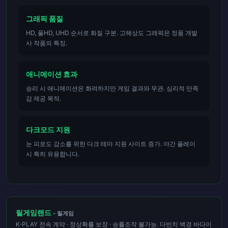
그래픽 품질
HD, 풀HD, UHD 순서로 화질 구분. 고해상도 그래픽은 정품 개발
사 작품의 특징.
애니메이션 효과
승리 시 애니메이션은 화려하지만 게임 결과와 무관. 심리적 만족
감 제공 목적.
다크모드 지원
눈 피로도 감소를 위한 다크 테마 지원 사이트 증가. 야간 플레이
시 특히 유용합니다.
릴게임랜드
- 릴게임
K-PLAY 전속 계약 · 정상확률 보장 · 승률조작 불가능. 다빈치 백경 바다이