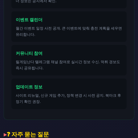
너 정보는 공지에서 확인.
이벤트 캘린더
월간 이벤트 일정 사전 공개. 큰 이벤트에 맞춰 충전 계획을 세우면
유리합니다.
커뮤니티 참여
릴게임난다 텔레그램 채널 참여로 실시간 정보 수신. 먹튀 경보도
즉시 공유됩니다.
업데이트 정보
사이트 리뉴얼, 신규 게임 추가, 정책 변경 시 사전 공지. 북마크 후
정기 확인 권장.
❓ 자주 묻는 질문