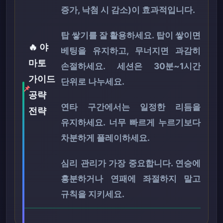
증가, 낙첨 시 감소)이 효과적입니다.
탑 쌓기를 잘 활용하세요. ​​탑이 쌓이면
🔥 야
베팅을 유지하고, 무너지면 과감히
마토
손절하세요. ​​세션은 30분~1시간
가이드
단위로 나누세요.
공략
연타 구간에서는 일정한 리듬을
전략
유지하세요. ​너무 빠르게 누르기보다
차분하게 플레이하세요.
심리 관리가 가장 중요합니다. 연승에
흥분하거나 연패에 좌절하지 말고
규칙을 지키세요.