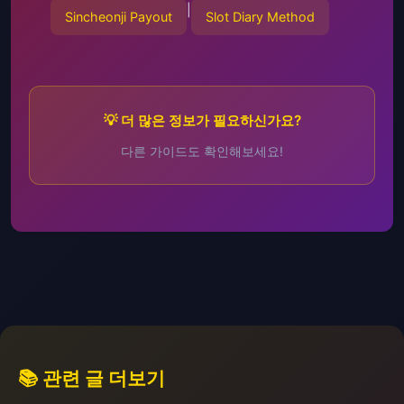
|
Sincheonji Payout
Slot Diary Method
💡 더 많은 정보가 필요하신가요?
다른 가이드도 확인해보세요!
📚 관련 글 더보기