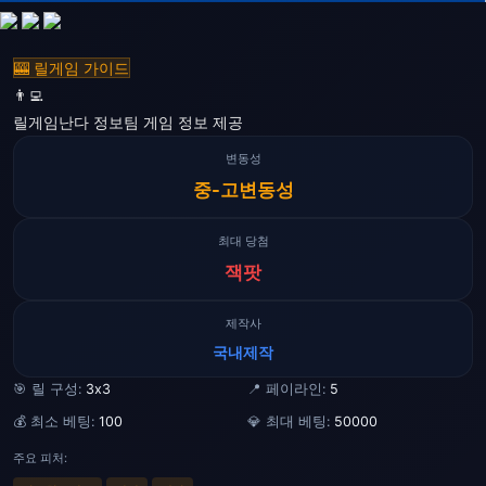
🎰 릴게임 가이드
👨‍💻
릴게임난다 정보팀
게임 정보 제공
변동성
중-고변동성
최대 당첨
잭팟
제작사
국내제작
🎯 릴 구성:
3x3
📍 페이라인:
5
💰 최소 베팅:
100
💎 최대 베팅:
50000
주요 피처: