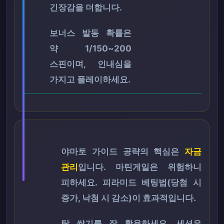
긴장감을 더합니다.
보너스 발동 확률은
약 1/150~200
스핀이며, 인내심을
가지고 플레이하세요.
야마토 가이드 공략의 핵심은
자금
관리
입니다. 마틴게일은 위험하니
피하세요. ​피라미드 베팅법(당첨 시
증가, 낙첨 시 감소)이 효과적입니다.
탑 쌓기를 잘 활용하세요. 세션은