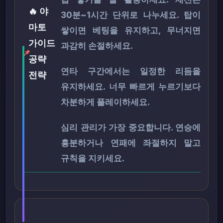
🔥 야
30분~1시간 단위로 나누세요. ​탑이
마토
쌓이면 베팅을 유지하고, 무너지면
가이드
과감히 손절하세요.
공략
연타 구간에서는 일정한 리듬을
전략
유지하세요. ​​너무 빠르게 누르기보다
차분하게 플레이하세요.
심리 관리가 가장 중요합니다. ​연승에
흥분하거나 연패에 좌절하지 말고
규칙을 지키세요.