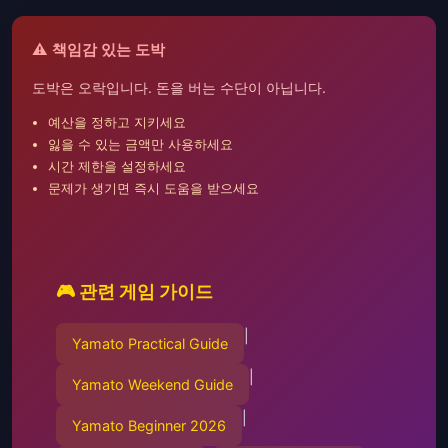
⚠️ 책임감 있는 도박
도박은 오락입니다. ​​돈을 버는 수단이 아닙니다.
예산을 정하고 지키세요
잃을 수 있는 금액만 사용하세요
시간 제한을 설정하세요
문제가 생기면 즉시 도움을 받으세요
🎮 관련 게임 가이드
|
Yamato Practical Guide
|
Yamato Weekend Guide
|
Yamato Beginner 2026