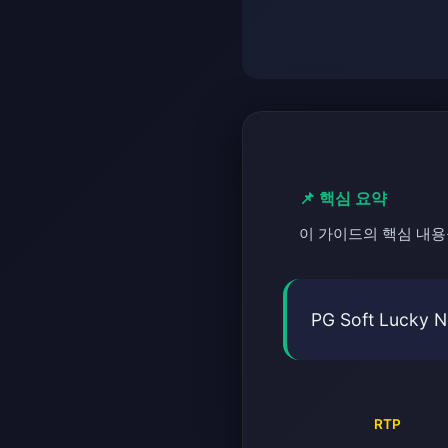
📌 핵심 요약
이 가이드의 핵심 내용
PG Soft Luck
RTP