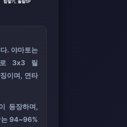
탑쌓기, 돌발SP
다. 야마토는
로 3x3 릴
특징이며, 연타
이 등장하며,
P는 94~96%