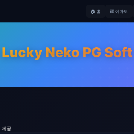
🏠 홈
🎰 야마토
Lucky Neko PG Soft
 제공