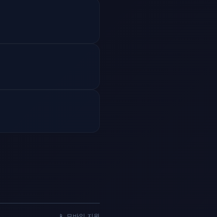
📱 모바일 지원