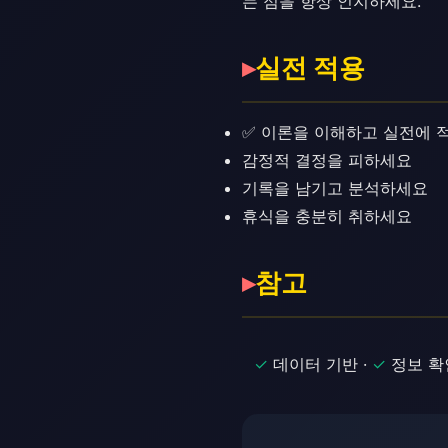
는 점을 항상 인지하세요.
실전 적용
✅ 이론을 이해하고 실전에 
감정적 결정을 피하세요
기록을 남기고 분석하세요
휴식을 충분히 취하세요
참고
✓
데이터 기반 ·
✓
정보 확