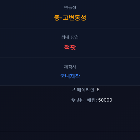
변동성
중-고변동성
최대 당첨
잭팟
제작사
국내제작
📍 페이라인:
5
💎 최대 베팅:
50000