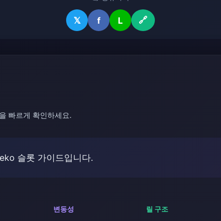
𝕏
f
L
🔗
을 빠르게 확인하세요.
y Neko 슬롯 가이드입니다.
변동성
릴 구조