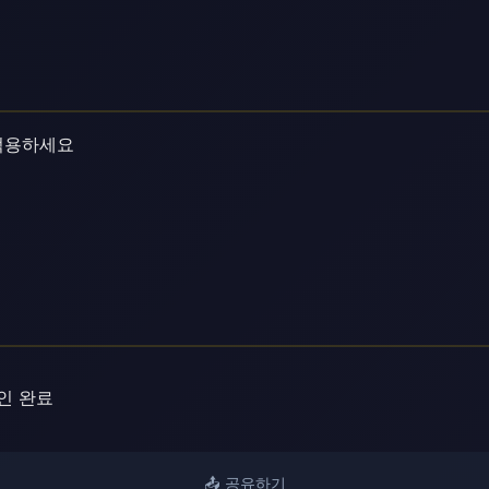
적용하세요
인 완료
📤 공유하기