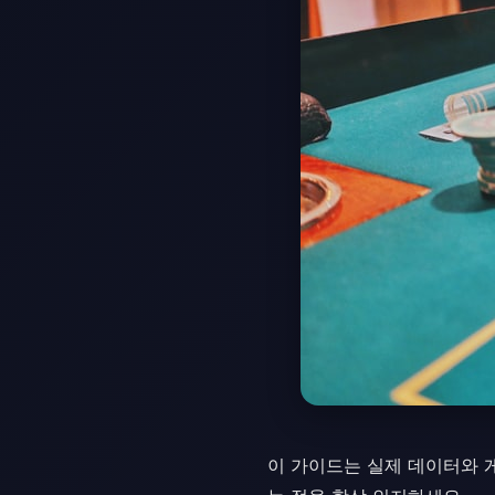
이 가이드는 실제 데이터와 