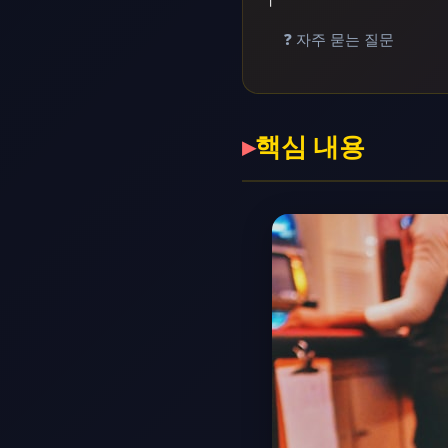
❓ 자주 묻는 질문
핵심 내용