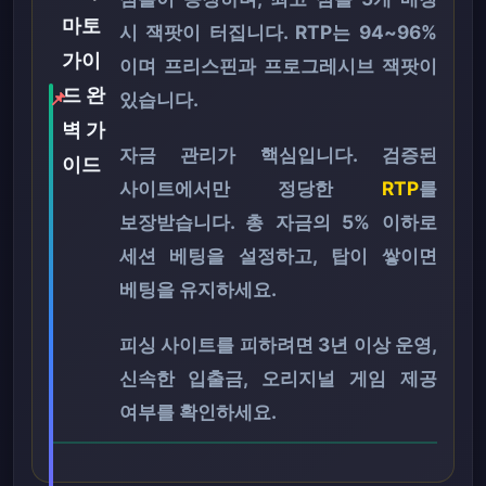
마토
시 잭팟이 터집니다. RTP는 94~96%
가이
이며 프리스핀과 프로그레시브 잭팟이
드 완
있습니다.
벽 가
자금 관리가 핵심입니다. 검증된
이드
사이트에서만 정당한
RTP
를
보장받습니다. 총 자금의 5% 이하로
세션 베팅을 설정하고, 탑이 쌓이면
베팅을 유지하세요.
피싱 사이트를 피하려면 3년 이상 운영,
신속한 입출금, 오리지널 게임 제공
여부를 확인하세요.