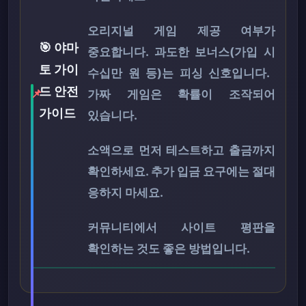
오리지널 게임 제공 여부가
🎯 야마
중요합니다. ​​과도한 보너스(가입 시
토 가이
수십만 원 등)는 피싱 신호입니다. ​​
드 안전
가짜 게임은 확률이 조작되어
가이드
있습니다.
소액으로 먼저 테스트하고 출금까지
확인하세요. ​​추가 입금 요구에는 절대
응하지 마세요.
커뮤니티에서 사이트 평판을
확인하는 것도 좋은 방법입니다.