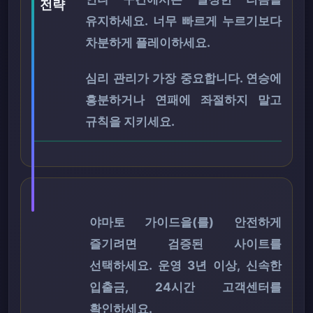
전략
유지하세요. ​너무 빠르게 누르기보다
차분하게 플레이하세요.
심리 관리가 가장 중요합니다. ​​연승에
흥분하거나 연패에 좌절하지 말고
규칙을 지키세요.
야마토 가이드을(를) 안전하게
즐기려면 검증된 사이트를
선택하세요. 운영 3년 이상, 신속한
입출금, 24시간 고객센터를
확인하세요.