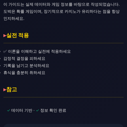
이 가이드는 실제 데이터와 게임 정보를 바탕으로 작성되었습니다. ​​
도박은 확률 게임이며, 장기적으로 카지노가 유리하다는 점을 항상
인지하세요.
실전 적용
✅ 이론을 이해하고 실전에 적용하세요
감정적 결정을 피하세요
기록을 남기고 분석하세요
휴식을 충분히 취하세요
참고
✓
데이터 기반 ·
✓
정보 확인 완료