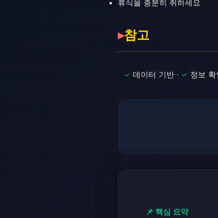
휴식을 충분히 취하세요
참고
✓
데이터 기반 ·
✓
정보 확
📌 핵심 요약