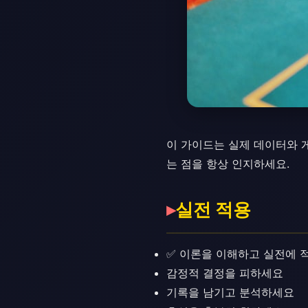
이 가이드는 실제 데이터와 
는 점을 항상 인지하세요.
실전 적용
✅ 이론을 이해하고 실전에 
감정적 결정을 피하세요
기록을 남기고 분석하세요