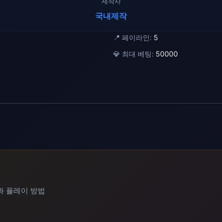
제작사
국내제작
📍 페이라인:
5
💎 최대 베팅:
50000
과 플레이 방법