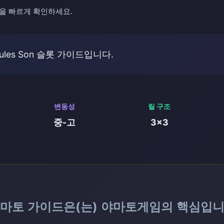
을 빠르게 확인하세요.
cules Son 슬롯 가이드입니다.
변동성
릴 구조
중-고
3x3
마토 가이드은(는) 야마토게임의 핵심입니다