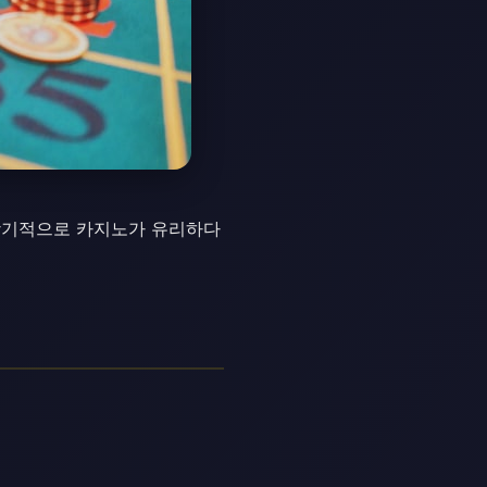
 장기적으로 카지노가 유리하다