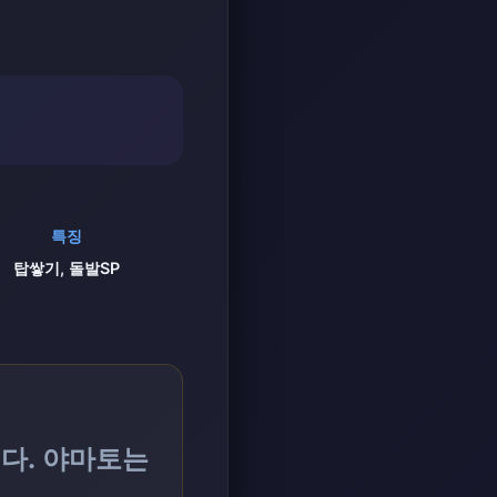
특징
탑쌓기, 돌발SP
. ​​야마토는