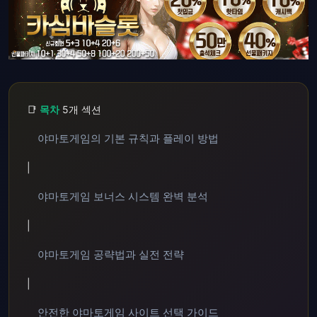
📑
목차
5개 섹션
야마토게임의 기본 규칙과 플레이 방법
|
야마토게임 보너스 시스템 완벽 분석
|
야마토게임 공략법과 실전 전략
|
안전한 야마토게임 사이트 선택 가이드