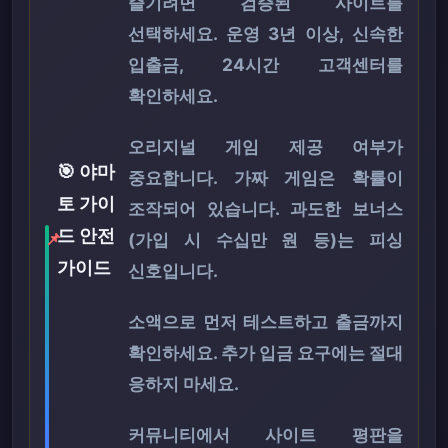
즐기려면 검증된 사이트를
선택하세요. ​​운영 3년 이상, 신속한
입출금, 24시간 고객센터를
확인하세요.
오리지널 게임 제공 여부가
🎯 야마
중요합니다. ​​가짜 게임은 확률이
토 가이
조작되어 있습니다. ​​과도한 보너스
드 안전
(가입 시 수십만 원 등)는 피싱
가이드
신호입니다.
소액으로 먼저 테스트하고 출금까지
확인하세요. ​추가 입금 요구에는 절대
응하지 마세요.
커뮤니티에서 사이트 평판을