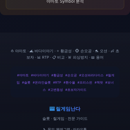
야마토 Symbol 분석
⛵ 야마토 · 🌊 바다이야기 · ⭐ 황금성 · 🐵 손오공 · 🐬 오션 · 👶 초
보자 · 📊 RTP · 📋 비교 · 🚨 피싱방지 · 📖 용어
#야마토
#바다이야기
#황금성
#손오공
#오션파라다이스
#릴게
임
#슬롯
#온라인슬롯
#RTP
#환수율
#프리스핀
#잭팟
#보너
스
#고변동성
#초보자가이드
🎰 릴게임난다
슬롯 · 릴게임 · 전문 가이드
📞 문의: 텔레그램 · 카카오톡