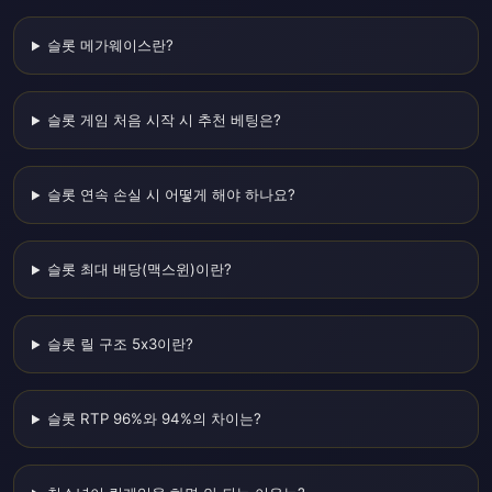
슬롯 메가웨이스란?
슬롯 게임 처음 시작 시 추천 베팅은?
슬롯 연속 손실 시 어떻게 해야 하나요?
슬롯 최대 배당(맥스윈)이란?
슬롯 릴 구조 5x3이란?
슬롯 RTP 96%와 94%의 차이는?