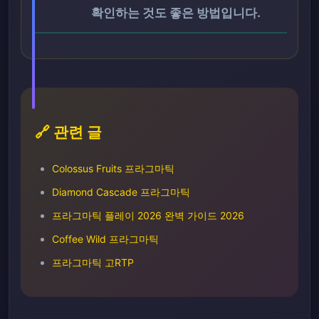
확인하는 것도 좋은 방법입니다.
🔗 관련 글
Colossus Fruits 프라그마틱
Diamond Cascade 프라그마틱
프라그마틱 플레이 2026 완벽 가이드 2026
Coffee Wild 프라그마틱
프라그마틱 고RTP