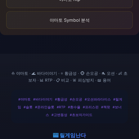
야마토 Symbol 분석
⛵ 야마토 · 🌊 바다이야기 · ⭐ 황금성 · 🐵 손오공 · 🐬 오션 · 👶 초
보자 · 📊 RTP · 📋 비교 · 🚨 피싱방지 · 📖 용어
#야마토
#바다이야기
#황금성
#손오공
#오션파라다이스
#릴게
임
#슬롯
#온라인슬롯
#RTP
#환수율
#프리스핀
#잭팟
#보너
스
#고변동성
#초보자가이드
🎰 릴게임난다