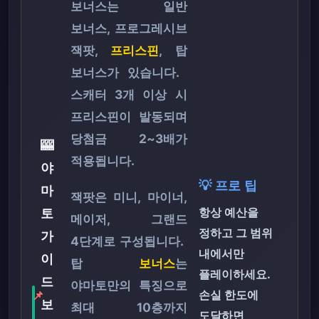
보너스는 일반
보너스, 프로그레시브
잭팟,
프리스핀
, 탑
보너스가 있습니다. ​
스캐터 3개 이상 시
프리스핀이 발동되며
당첨금 2~3배가
🎰
적용됩니다.
야
💡 프로 팁
마
잭팟은 미니, 마이너,
토
항상 예산을
메이저, 그랜드
정하고 그 범위
가
4단계로 구성됩니다. ​​
내에서만
이
탑
보너스
는
플레이하세요. ​
드
야마토만의 특징으로
손실 한도에
보
최대 10층까지
도달하면