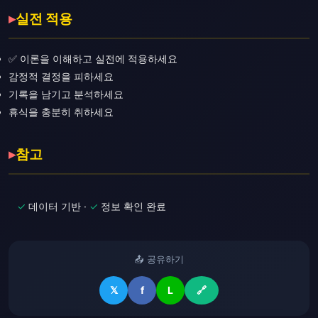
실전 적용
✅ 이론을 이해하고 실전에 적용하세요
감정적 결정을 피하세요
기록을 남기고 분석하세요
휴식을 충분히 취하세요
참고
✓
데이터 기반 ·
✓
정보 확인 완료
📤 공유하기
𝕏
f
L
🔗