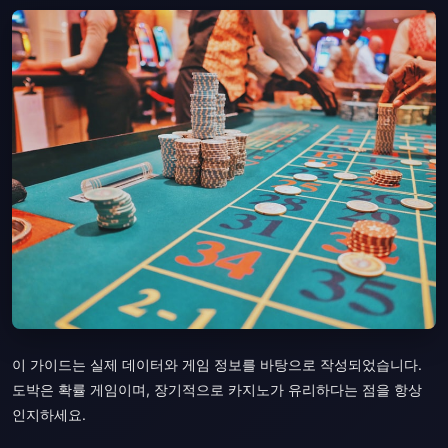
이 가이드는 실제 데이터와 게임 정보를 바탕으로 작성되었습니다. ​​
도박은 확률 게임이며, 장기적으로 카지노가 유리하다는 점을 항상
인지하세요.