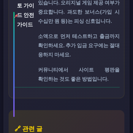
있습니다. 오리지널 게임 제공 여부가
토 가이
중요합니다. 과도한 보너스(가입 시
드 안전
수십만 원 등)는 피싱 신호입니다.
가이드
소액으로 먼저 테스트하고 출금까지
확인하세요. 추가 입금 요구에는 절대
응하지 마세요.
커뮤니티에서 사이트 평판을
확인하는 것도 좋은 방법입니다.
🔗 관련 글