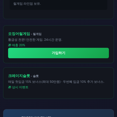
릴게임 라인업 보유.
오징어릴게임
- 릴게임
황금성 전문! 안전한 게임. 24시간 운영.
🎁 매충 20%
가입하기
크레이지슬롯
- 슬롯
매일 첫입금 15% 보너스(최대 50만원) · 두번째 입금 10% 추가 보너스.
🎁 상시 이벤트