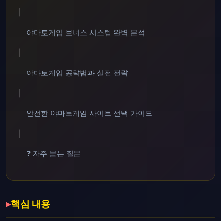
|
야마토게임 보너스 시스템 완벽 분석
|
야마토게임 공략법과 실전 전략
|
안전한 야마토게임 사이트 선택 가이드
|
❓ 자주 묻는 질문
핵심 내용