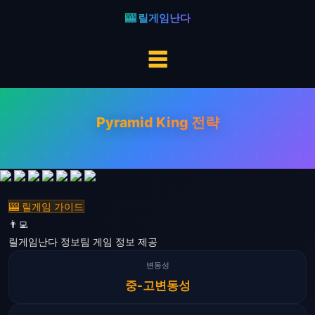
🎰 릴게임난다
☰
Pyramid King 전략
🎰 릴게임 가이드
👨‍💻
릴게임난다 정보팀
게임 정보 제공
변동성
중-고변동성