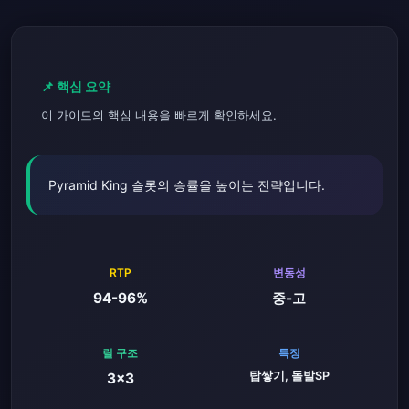
📌 핵심 요약
이 가이드의 핵심 내용을 빠르게 확인하세요.
Pyramid King 슬롯의 승률을 높이는 전략입니다.
RTP
변동성
94-96%
중-고
릴 구조
특징
탑쌓기, 돌발SP
3x3