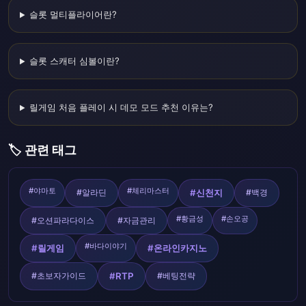
슬롯 멀티플라이어란?
슬롯 스캐터 심볼이란?
릴게임 처음 플레이 시 데모 모드 추천 이유는?
🏷️ 관련 태그
#야마토
#체리마스터
#알라딘
#신천지
#백경
#황금성
#손오공
#오션파라다이스
#자금관리
#바다이야기
#릴게임
#온라인카지노
#초보자가이드
#RTP
#베팅전략