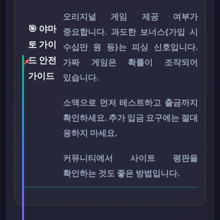
오리지널 게임 제공 여부가
🎯 야마
중요합니다. ​​과도한 보너스(가입 시
토 가이
수십만 원 등)는 피싱 신호입니다.
드 안전
가짜 게임은 확률이 조작되어
가이드
있습니다.
소액으로 먼저 테스트하고 출금까지
확인하세요. ​추가 입금 요구에는 절대
응하지 마세요.
커뮤니티에서 사이트 평판을
확인하는 것도 좋은 방법입니다.