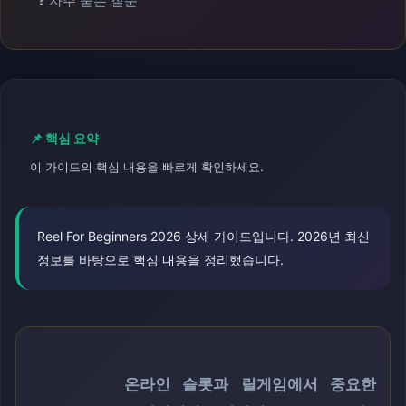
❓ 자주 묻는 질문
📌 핵심 요약
이 가이드의 핵심 내용을 빠르게 확인하세요.
Reel For Beginners 2026 상세 가이드입니다. ​2026년 최신
정보를 바탕으로 핵심 내용을 정리했습니다.
​온라인 슬롯과
릴게임
에서 중요한