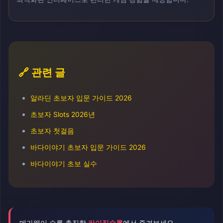
🔗 관련 글
알라딘 초보자 입문 가이드 2026
초보자 Slots 2026년
초보자 첫걸음
바다이야기 초보자 입문 가이드 2026
바다이야기 초보 실수
메가웨이 슬롯 총집합
라이징슬롯
에서 즐겨보세요.