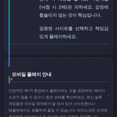
(낙첨 시 2배)은 피하세요. ​감정에
휩쓸리지 않는 것이 핵심입니다.
검증된 사이트를 선택하고 책임감
있게 플레이하세요.
모바일 플레이 안내
​​안정적인 Wi-Fi 환경에서 플레이하는 것을 권장하며, 배터리
소모가 많을 수 있으니 충전 상태를 확인하세요. 최신 슬롯
게임들은 모바일 최적화가 잘 되어 있어 스마트폰이나
태블릿에서도 원활하게 즐길 수 있습니다. 터치스크린 조작에
최적화된 인터페이스로 편리한 게임 경험을 제공합니다.