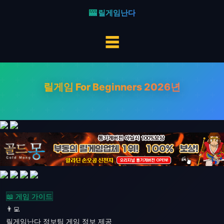
🎰 릴게임난다
☰
릴게임 For Beginners 2026년
📖 게임 가이드
👨‍💻
릴게임난다 정보팀
게임 정보 제공