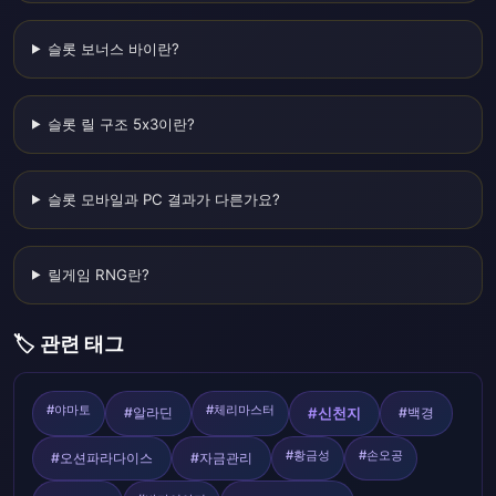
슬롯 보너스 바이란?
슬롯 릴 구조 5x3이란?
슬롯 모바일과 PC 결과가 다른가요?
릴게임 RNG란?
🏷️ 관련 태그
#야마토
#체리마스터
#알라딘
#신천지
#백경
#황금성
#손오공
#오션파라다이스
#자금관리