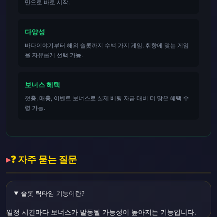
만으로 바로 시작.
다양성
바다이야기부터 해외 슬롯까지 수백 가지 게임. 취향에 맞는 게임
을 자유롭게 선택 가능.
보너스 혜택
첫충, 매충, 이벤트 보너스로 실제 베팅 자금 대비 더 많은 혜택 수
령 가능.
❓ 자주 묻는 질문
슬롯 틱타임 기능이란?
일정 시간마다 보너스가 발동될 가능성이 높아지는 기능입니다.