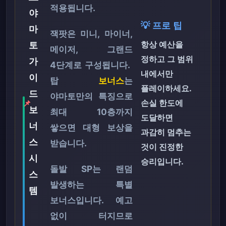
적용됩니다.
야
💡 프로 팁
마
잭팟은 미니, 마이너,
토
항상 예산을
메이저, 그랜드
정하고 그 범위
가
4단계로 구성됩니다. ​
내에서만
이
탑
보너스
는
플레이하세요.
드
야마토만의 특징으로
손실 한도에
보
최대 10층까지
도달하면
너
쌓으면 대형 보상을
과감히 멈추는
스
받습니다.
것이 진정한
시
승리입니다.
돌발 SP는 랜덤
스
발생하는 특별
템
보너스입니다. 예고
없이 터지므로