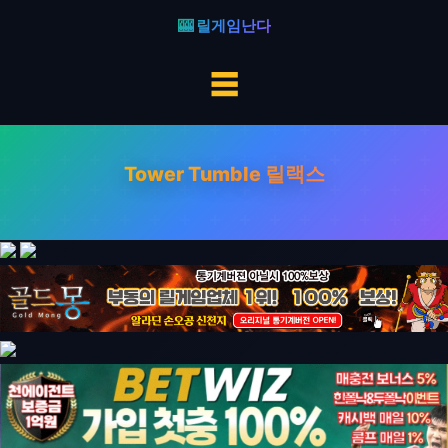
🎰 릴게임난다
☰
Tower Tumble 릴랙스