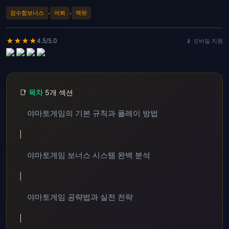
·
·
잠수함보너스
어뢰
잭팟
★★★★
4.5/5.0
📱 모바일 지원
📑
목차
5개 섹션
야마토게임의 기본 규칙과 플레이 방법
|
야마토게임 보너스 시스템 완벽 분석
|
야마토게임 공략법과 실전 전략
|