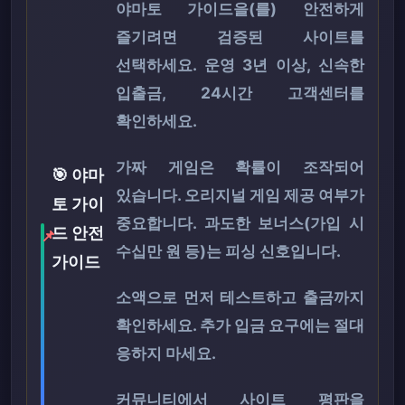
야마토 가이드을(를) 안전하게
즐기려면 검증된 사이트를
선택하세요. ​​운영 3년 이상, 신속한
입출금, 24시간 고객센터를
확인하세요.
가짜 게임은 확률이 조작되어
🎯 야마
있습니다. 오리지널 게임 제공 여부가
토 가이
중요합니다. ​​과도한 보너스(가입 시
드 안전
수십만 원 등)는 피싱 신호입니다.
가이드
소액으로 먼저 테스트하고 출금까지
확인하세요. ​추가 입금 요구에는 절대
응하지 마세요.
커뮤니티에서 사이트 평판을