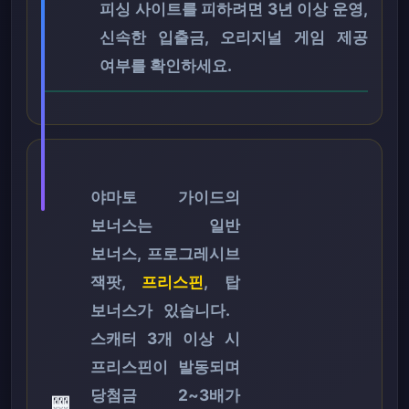
피싱 사이트를 피하려면 3년 이상 운영,
신속한 입출금, 오리지널 게임 제공
여부를 확인하세요.
야마토 가이드의
보너스는 일반
보너스, 프로그레시브
잭팟,
프리스핀
, 탑
보너스가 있습니다. ​​
스캐터 3개 이상 시
프리스핀이 발동되며
당첨금 2~3배가
🎰