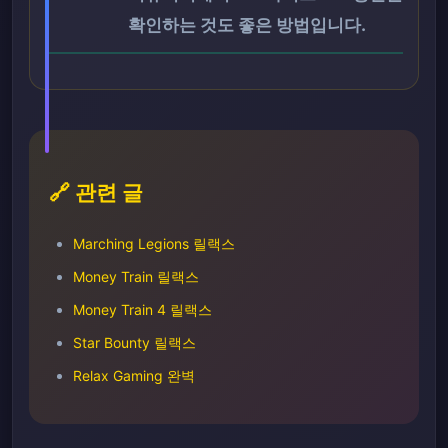
확인하는 것도 좋은 방법입니다.
🔗 관련 글
Marching Legions 릴랙스
Money Train 릴랙스
Money Train 4 릴랙스
Star Bounty 릴랙스
Relax Gaming 완벽