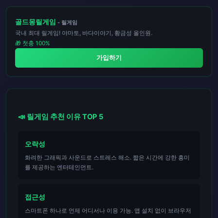
골드몽릴게임
- 릴게임
국내 최대 릴게임! 야마토, 바다이야기, 황금성 올인원.
🎁 첫충 100%
가입하기
📣 릴게임 추천 이유 TOP 5
오락성
화려한 그래픽과 사운드로 스트레스 해소. 짧은 시간에 강한 흥미
를 제공하는 엔터테인먼트.
접근성
스마트폰 하나로 언제 어디서나 이용 가능. 앱 설치 없이 브라우저