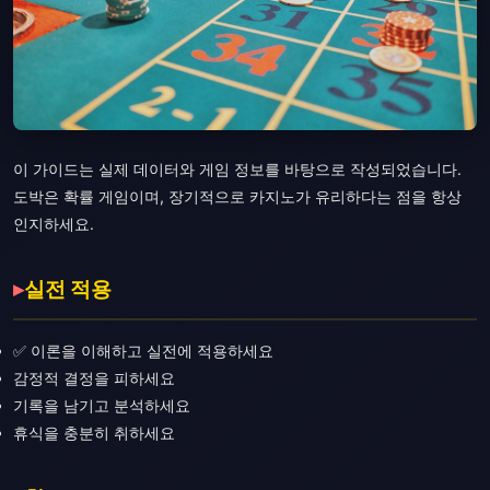
이 가이드는 실제 데이터와 게임 정보를 바탕으로 작성되었습니다. ​
도박은 확률 게임이며, 장기적으로 카지노가 유리하다는 점을 항상
인지하세요.
실전 적용
✅ 이론을 이해하고 실전에 적용하세요
감정적 결정을 피하세요
기록을 남기고 분석하세요
휴식을 충분히 취하세요