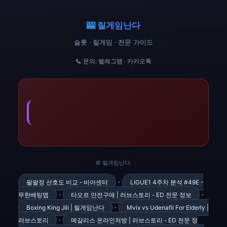
🎰 릴게임난다
슬롯 · 릴게임 · 전문 가이드
📞 문의: 텔레그램 · 카카오톡
© 릴게임난다.
·
팔팔정 선호도 비교 - 비아센터
LIGUE1 4주차 분석 #49E -
·
·
무한배팅맵
타오르 안전구매 | 러브스토리 - ED 전문 정보
·
Boxing King Jili | 릴게임난다
Mvix vs Udenafil For Elderly |
·
러브스토리
메갈리스 온라인처방 | 러브스토리 - ED 전문 정