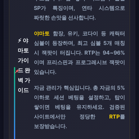
SP가 특징이며, 연타 시스템으로
짜릿한 손맛을 선사합니다.
야마토
함장, 유키, 코다이 등 캐릭터
⚡ 야
심볼이 등장하며, 최고 심볼 5개 매칭
마토
시 잭팟이 터집니다. ​RTP는 94~96%
가이
이며 프리스핀과 프로그레시브 잭팟이
드 완
있습니다.
벽 가
자금 관리가 핵심입니다. ​총 자금의 5%
이드
이하로 세션 베팅을 설정하고, 탑이
쌓이면 베팅을 유지하세요. ​검증된
사이트에서만 정당한
RTP
를
보장받습니다.