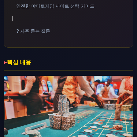
안전한 야마토게임 사이트 선택 가이드
|
❓ 자주 묻는 질문
핵심 내용