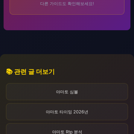
다른 가이드도 확인해보세요!
📚 관련 글 더보기
야마토 심볼
야마토 타이밍 2026년
야마토 Rtp 분석