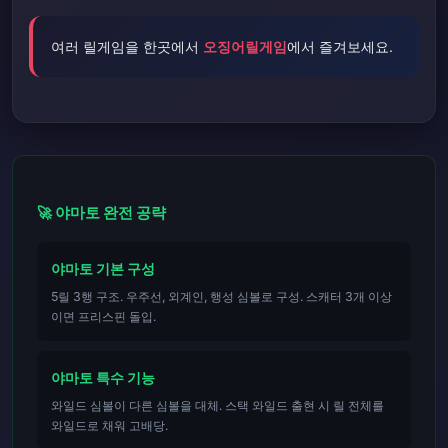
여러 릴게임을 한곳에서
오징어릴게임
에서 즐겨보세요.
🚀 야마토 완전 공략
야마토 기본 구성
5릴 3행 구조. 우주선, 외계인, 행성 심볼로 구성. 스캐터 3개 이상
이면 프리스핀 돌입.
야마토 특수 기능
와일드 심볼이 다른 심볼을 대체. 스택 와일드 출현 시 릴 전체를
와일드로 채워 고배당.