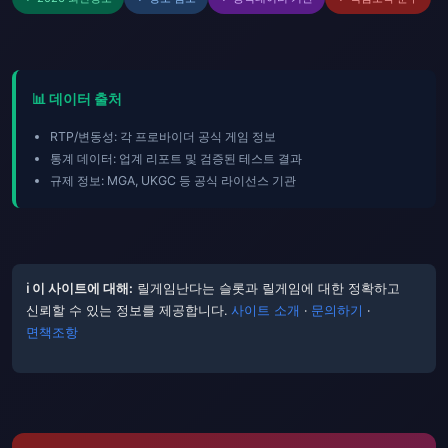
📊 데이터 출처
RTP/변동성: 각 프로바이더 공식 게임 정보
통계 데이터: 업계 리포트 및 검증된 테스트 결과
규제 정보: MGA, UKGC 등 공식 라이선스 기관
ℹ️ 이 사이트에 대해:
릴게임난다는 슬롯과 릴게임에 대한 정확하고
신뢰할 수 있는 정보를 제공합니다. ​
사이트 소개
·
문의하기
·
면책조항