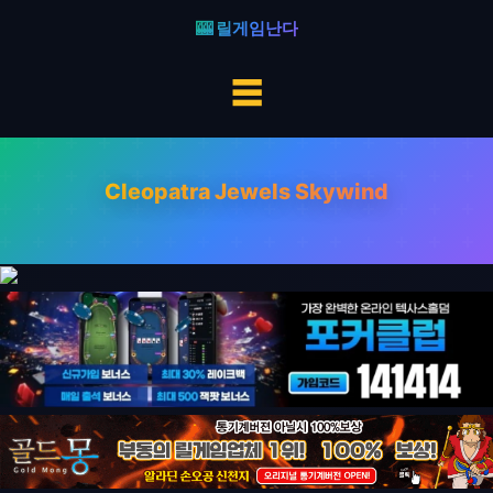
🎰 릴게임난다
☰
Cleopatra Jewels Skywind