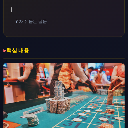
|
❓ 자주 묻는 질문
핵심 내용