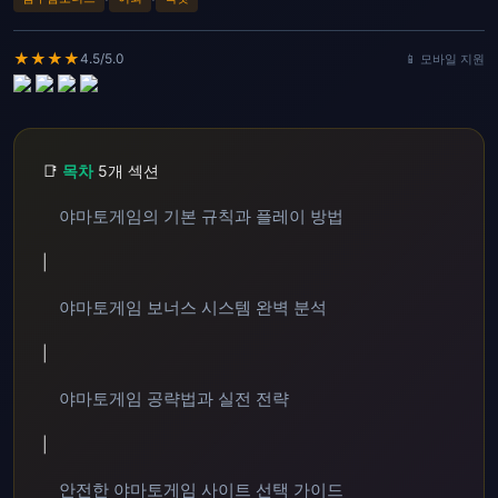
★★★★
4.5/5.0
📱 모바일 지원
📑
목차
5개 섹션
야마토게임의 기본 규칙과 플레이 방법
|
야마토게임 보너스 시스템 완벽 분석
|
야마토게임 공략법과 실전 전략
|
안전한 야마토게임 사이트 선택 가이드