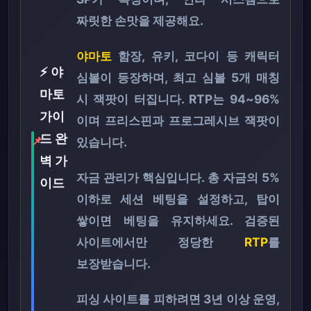
짜릿한 손맛을 제공해요.
야마토
함장, 유키, 코다이 등 캐릭터
⚡ 야
심볼이 등장하며, 최고 심볼 5개 매칭
마토
시 잭팟이 터집니다. ​​RTP는 94~96%
가이
이며 프리스핀과 프로그레시브 잭팟이
드 완
있습니다.
벽 가
자금 관리가 핵심입니다. ​총 자금의 5%
이드
이하로 세션 베팅을 설정하고, 탑이
쌓이면 베팅을 유지하세요. ​검증된
사이트에서만 정당한
RTP
를
보장받습니다.
피싱 사이트를 피하려면 3년 이상 운영,