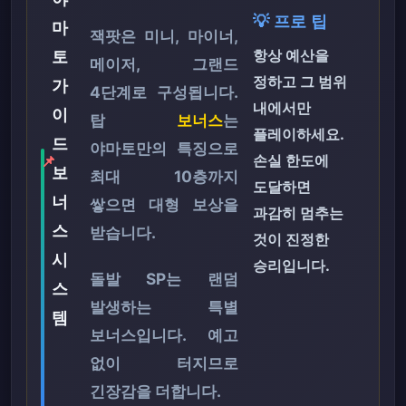
💡 프로 팁
마
잭팟은 미니, 마이너,
토
항상 예산을
메이저, 그랜드
정하고 그 범위
가
4단계로 구성됩니다.
내에서만
이
탑
보너스
는
플레이하세요.
드
야마토만의 특징으로
손실 한도에
보
최대 10층까지
도달하면
너
쌓으면 대형 보상을
과감히 멈추는
스
받습니다.
것이 진정한
시
승리입니다.
돌발 SP는 랜덤
스
발생하는 특별
템
보너스입니다. 예고
없이 터지므로
긴장감을 더합니다.