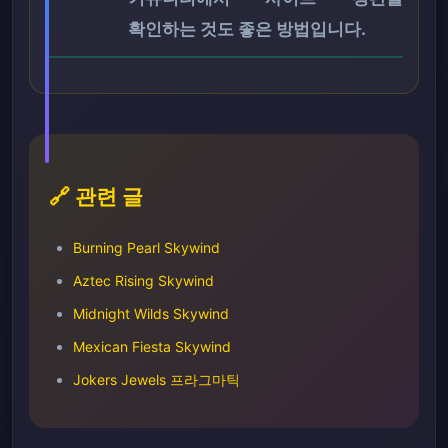
확인하는 것도 좋은 방법입니다.
🔗 관련 글
Burning Pearl Skywind
Aztec Rising Skywind
Midnight Wilds Skywind
Mexican Fiesta Skywind
Jokers Jewels 프라그마틱