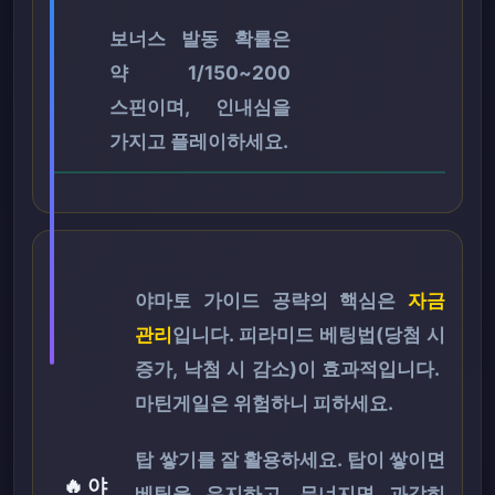
보너스 발동 확률은
약 1/150~200
스핀이며, 인내심을
가지고 플레이하세요.
야마토 가이드 공략의 핵심은
자금
관리
입니다. 피라미드 베팅법(당첨 시
증가, 낙첨 시 감소)이 효과적입니다. ​
마틴게일은 위험하니 피하세요.
탑 쌓기를 잘 활용하세요. ​​탑이 쌓이면
🔥 야
베팅을 유지하고, 무너지면 과감히