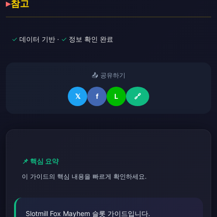
참고
✓
데이터 기반 ·
✓
정보 확인 완료
📤 공유하기
𝕏
f
L
🔗
📌 핵심 요약
이 가이드의 핵심 내용을 빠르게 확인하세요.
Slotmill Fox Mayhem 슬롯 가이드입니다.