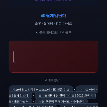
🎰 릴게임난다
슬롯 · 릴게임 · 전문 가이드
📞 문의: 텔레그램 · 카카오톡
© 릴게임난다.
·
비고라 최고선택 | 러브스토리 - ED 전문 정보
야마토 아케이
·
드 | 릴게임난다
모나코 GP 베팅 완벽 가이드 | 2026 완벽 가이
·
·
드 - 홀덤마스터
서면 구구정 구매 가이드 - 비아센터