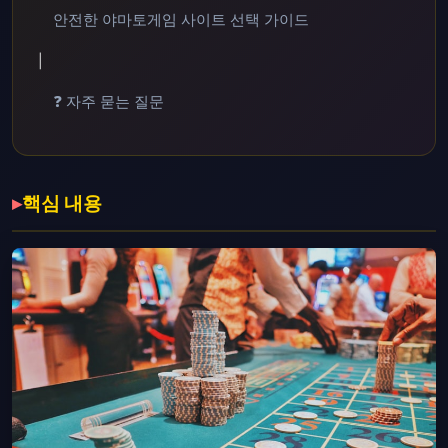
안전한 야마토게임 사이트 선택 가이드
|
❓ 자주 묻는 질문
핵심 내용