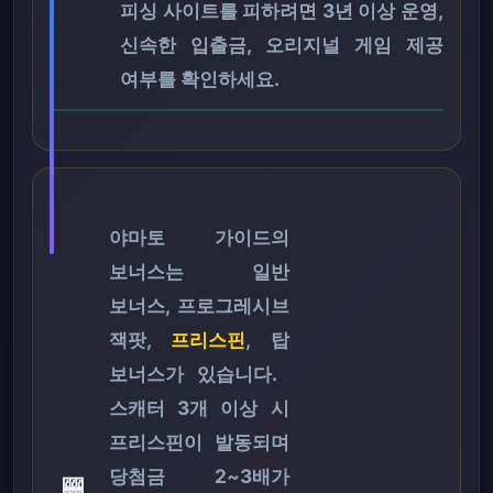
피싱 사이트를 피하려면 3년 이상 운영,
신속한 입출금, 오리지널 게임 제공
여부를 확인하세요.
야마토 가이드의
보너스는 일반
보너스, 프로그레시브
잭팟,
프리스핀
, 탑
보너스가 있습니다. ​
스캐터 3개 이상 시
프리스핀이 발동되며
당첨금 2~3배가
🎰