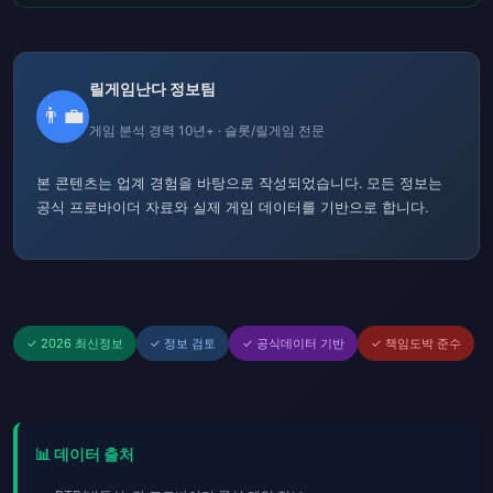
릴게임난다 정보팀
👨‍💼
게임 분석 경력 10년+ · 슬롯/릴게임 전문
본 콘텐츠는 업계 경험을 바탕으로 작성되었습니다. 모든 정보는
공식 프로바이더 자료와 실제 게임 데이터를 기반으로 합니다.
✓ 2026 최신정보
✓ 정보 검토
✓ 공식데이터 기반
✓ 책임도박 준수
📊 데이터 출처