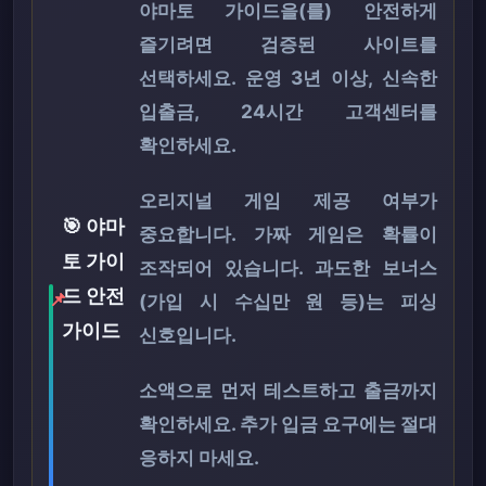
야마토 가이드을(를) 안전하게
즐기려면 검증된 사이트를
선택하세요. ​​운영 3년 이상, 신속한
입출금, 24시간 고객센터를
확인하세요.
오리지널 게임 제공 여부가
🎯 야마
중요합니다. ​가짜 게임은 확률이
토 가이
조작되어 있습니다. 과도한 보너스
드 안전
(가입 시 수십만 원 등)는 피싱
가이드
신호입니다.
소액으로 먼저 테스트하고 출금까지
확인하세요. ​추가 입금 요구에는 절대
응하지 마세요.