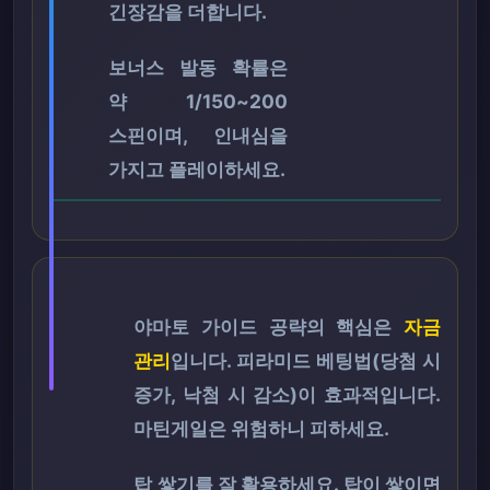
긴장감을 더합니다.
보너스 발동 확률은
약 1/150~200
스핀이며, 인내심을
가지고 플레이하세요.
야마토 가이드 공략의 핵심은
자금
관리
입니다. ​피라미드 베팅법(당첨 시
증가, 낙첨 시 감소)이 효과적입니다.
마틴게일은 위험하니 피하세요.
탑 쌓기를 잘 활용하세요. ​탑이 쌓이면