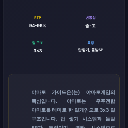
RTP
변동성
94-96%
중-고
릴 구조
특징
탑쌓기, 돌발SP
3x3
야마토 가이드은(는) 야마토게임의
핵심입니다. ​야마토는 우주전함
야마토
를 테마로 한 릴게임으로 3x3 릴
구조입니다. ​탑 쌓기 시스템과 돌발
SP가 특징이며, 연타 시스템으로