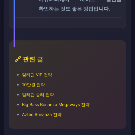
확인하는 것도 좋은 방법입니다.
🔗 관련 글
알라딘 VIP 전략
10만원 전략
알라딘 승리 전략
Big Bass Bonanza Megaways 전략
Aztec Bonanza 전략