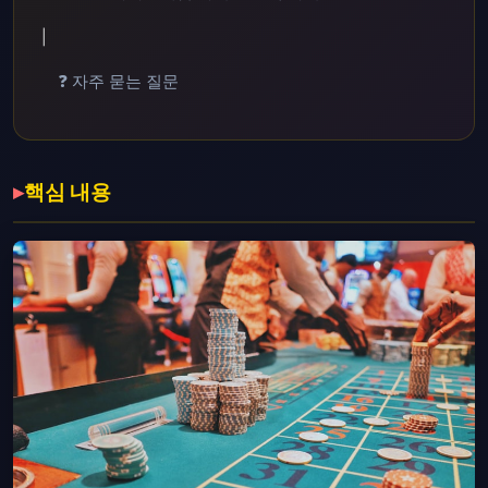
|
❓ 자주 묻는 질문
핵심 내용