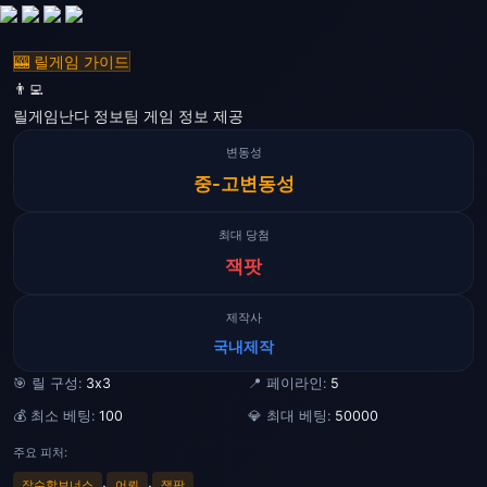
🎰 릴게임 가이드
👨‍💻
릴게임난다 정보팀
게임 정보 제공
변동성
중-고변동성
최대 당첨
잭팟
제작사
국내제작
🎯 릴 구성:
3x3
📍 페이라인:
5
💰 최소 베팅:
100
💎 최대 베팅:
50000
주요 피처:
·
·
잠수함보너스
어뢰
잭팟