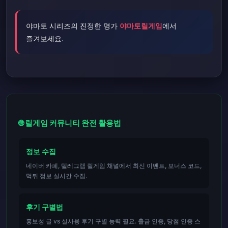
야마토 시리즈의 진정한 명가
야마토릴게임
에서
즐겨보세요.
🌐 릴게임 커뮤니티 완전 활용법
정보 수집
네이버 카페, 텔레그램 릴게임 채널에서 최신 이벤트, 보너스 코드,
먹튀 정보 실시간 수집.
후기 구별법
홍보성 글 vs 실사용 후기 구별 능력 필요. 출금 인증, 당첨 인증 스