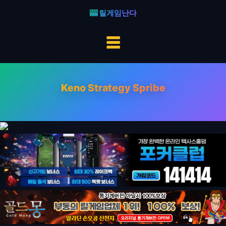
🎰 릴게임난다
☰
Keno Strategy Spribe