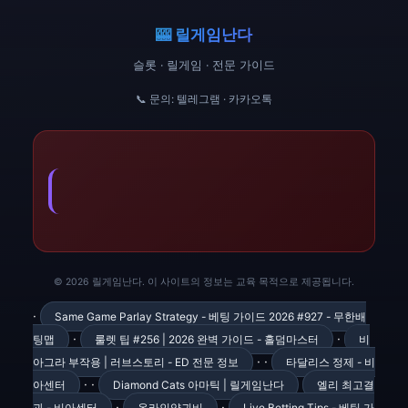
🎰 릴게임난다
슬롯 · 릴게임 · 전문 가이드
📞 문의: 텔레그램 · 카카오톡
© 2026 릴게임난다. ​​이 사이트의 정보는 교육 목적으로 제공됩니다.
·
Same Game Parlay Strategy - 베팅 가이드 2026 #927 - 무한배
·
·
팅맵
룰렛 팁 #256 | 2026 완벽 가이드 - 홀덤마스터
비
· ·
아그라 부작용 | 러브스토리 - ED 전문 정보
타달리스 정제 - 비
· ·
아센터
Diamond Cats 아마틱 | 릴게임난다
엘리 최고결
·
·
과 - 비아센터
온라인양귀비
Live Betting Tips - 베팅 가