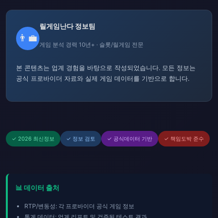
릴게임난다 정보팀
👨‍💼
게임 분석 경력 10년+ · 슬롯/릴게임 전문
본 콘텐츠는 업계 경험을 바탕으로 작성되었습니다. 모든 정보는
공식 프로바이더 자료와 실제 게임 데이터를 기반으로 합니다.
✓ 2026 최신정보
✓ 정보 검토
✓ 공식데이터 기반
✓ 책임도박 준수
📊 데이터 출처
RTP/변동성: 각 프로바이더 공식 게임 정보
통계 데이터: 업계 리포트 및 검증된 테스트 결과