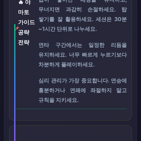
🔥 야
무너지면 과감히 손절하세요. 탑
마토
쌓기를 잘 활용하세요. 세션은 30분
가이드
~1시간 단위로 나누세요.
공략
전략
연타 구간에서는 일정한 리듬을
유지하세요. ​너무 빠르게 누르기보다
차분하게 플레이하세요.
심리 관리가 가장 중요합니다. ​​연승에
흥분하거나 연패에 좌절하지 말고
규칙을 지키세요.