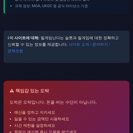
규제 정보: MGA, UKGC 등 공식 라이선스 기관
ℹ️ 이 사이트에 대해:
릴게임난다는 슬롯과 릴게임에 대한 정확하고
신뢰할 수 있는 정보를 제공합니다. ​
사이트 소개
·
문의하기
·
면책조항
⚠️ 책임감 있는 도박
도박은 오락입니다. ​돈을 버는 수단이 아닙니다.
예산을 정하고 지키세요
잃을 수 있는 금액만 사용하세요
시간 제한을 설정하세요
문제가 생기면 즉시 도움을 받으세요