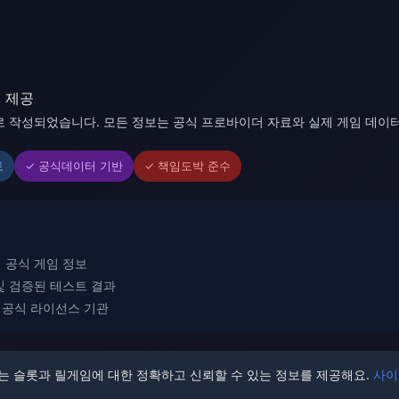
 제공
로 작성되었습니다. 모든 정보는 공식 프로바이더 자료와 실제 게임 데이
토
✓ 공식데이터 기반
✓ 책임도박 준수
더 공식 게임 정보
및 검증된 테스트 결과
 등 공식 라이선스 기관
 슬롯과 릴게임에 대한 정확하고 신뢰할 수 있는 정보를 제공해요. ​
사이