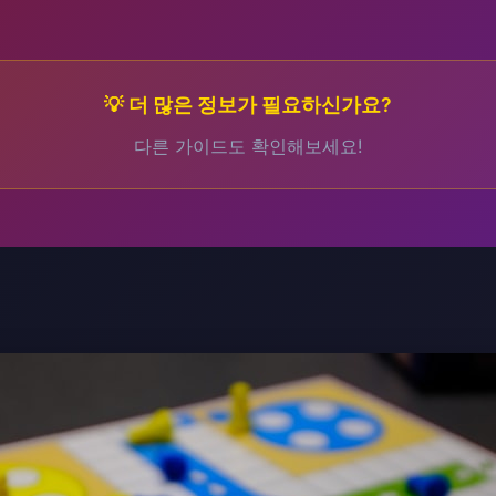
💡 더 많은 정보가 필요하신가요?
다른 가이드도 확인해보세요!