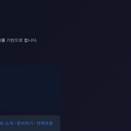
터를 기반으로 합니다.
트 소개
·
문의하기
·
면책조항