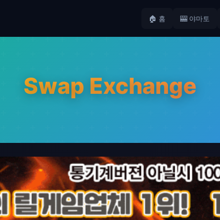
🏠 홈
🎰 야마토
Swap Exchange