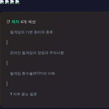
📑
목차
4개 섹션
릴게임의 기본 원리와 종류
|
온라인 릴게임의 장점과 주의사항
|
릴게임 환수율(RTP)의 이해
|
❓ 자주 묻는 질문