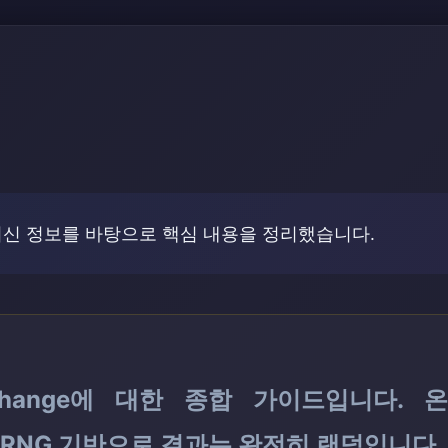
26년 최신 정보를 바탕으로 핵심 내용을 정리했습니다.
xchange에 대한 종합 가이드입니다. 
 RNG 기반으로 결과는 완전히 랜덤입니다.