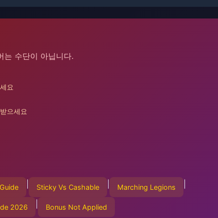
 버는 수단이 아닙니다.
하세요
 받으세요
|
|
|
Guide
Sticky Vs Cashable
Marching Legions
|
uide 2026
Bonus Not Applied