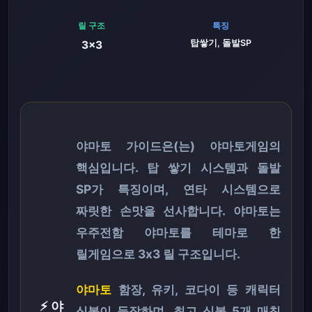
릴 구조
특징
탑쌓기, 돌발SP
3x3
야마토 가이드은(는) 야마토게임의
핵심입니다. 탑 쌓기 시스템과 돌발
SP가 특징이며, 연타 시스템으로
짜릿한 손맛을 선사합니다. 야마토는
우주전함
야마토
를 테마로 한
릴게임으로 3x3 릴 구조입니다.
야마토
함장, 유키, 코다이 등 캐릭터
⚡ 야
심볼이 등장하며, 최고 심볼 5개 매칭