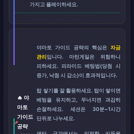
가지고 플레이하세요.
야마토 가이드 공략의 핵심은
자금
관리
입니다. ​​마틴게일은 위험하니
피하세요. 피라미드 베팅법(당첨 시
증가, 낙첨 시 감소)이 효과적입니다.
탑 쌓기를 잘 활용하세요. ​​탑이 쌓이면
🔥 야
베팅을 유지하고, 무너지면 과감히
마토
손절하세요. ​세션은 30분~1시간
가이드
단위로 나누세요.
공략
연타 구간에서는 일정한 리듬을