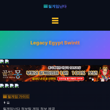
🎰 릴게임난다
☰
Legacy Egypt Swintt
🎰 릴게임 가이드
👨‍💻
릴게임난다 정보팀
게임 정보 제공