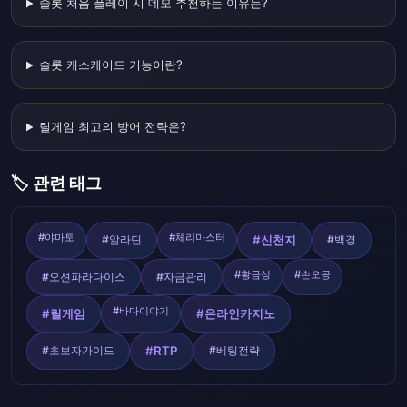
슬롯 처음 플레이 시 데모 추천하는 이유는?
슬롯 캐스케이드 기능이란?
릴게임 최고의 방어 전략은?
🏷️ 관련 태그
#야마토
#체리마스터
#알라딘
#신천지
#백경
#황금성
#손오공
#오션파라다이스
#자금관리
#바다이야기
#릴게임
#온라인카지노
#초보자가이드
#RTP
#베팅전략