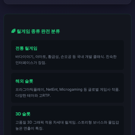
🌈 릴게임 종류 완전 분류
전통 릴게임
바다이야기, 야마토, 황금성, 손오공 등 국내 개발 클래식. 친숙한
인터페이스가 장점.
해외 슬롯
프라그마틱플레이, NetEnt, Microgaming 등 글로벌 게임사 작품.
다양한 테마와 고RTP.
3D 슬롯
고품질 3D 그래픽 적용 차세대 릴게임. 스토리형 보너스와 몰입감
높은 연출이 특징.