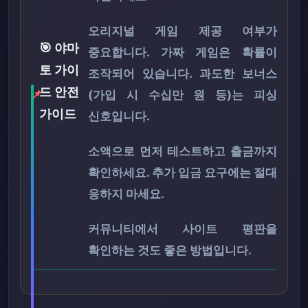
오리지널 게임 제공 여부가
🎯 야마
중요합니다. ​​가짜 게임은 확률이
토 가이
조작되어 있습니다. 과도한 보너스
드 안전
(가입 시 수십만 원 등)는 피싱
가이드
신호입니다.
소액으로 먼저 테스트하고 출금까지
확인하세요. 추가 입금 요구에는 절대
응하지 마세요.
커뮤니티에서 사이트 평판을
확인하는 것도 좋은 방법입니다.