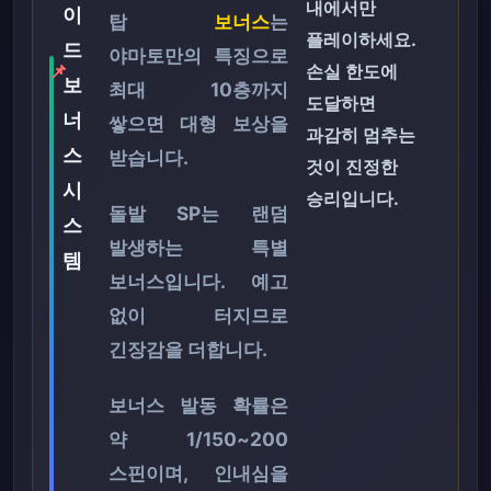
내에서만
이
탑
보너스
는
플레이하세요. ​
드
야마토만의 특징으로
손실 한도에
보
최대 10층까지
도달하면
너
쌓으면 대형 보상을
과감히 멈추는
스
받습니다.
것이 진정한
시
승리입니다.
돌발 SP는 랜덤
스
발생하는 특별
템
보너스입니다. 예고
없이 터지므로
긴장감을 더합니다.
보너스 발동 확률은
약 1/150~200
스핀이며, 인내심을