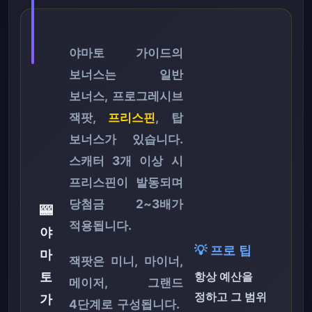
야마토 가이드의
보너스는 일반
보너스, 프로그레시브
잭팟,
프리스핀
, 탑
보너스가 있습니다.
스캐터 3개 이상 시
프리스핀이 발동되며
당첨금 2~3배가
🎰
적용됩니다.
야
💡 프로 팁
마
잭팟은 미니, 마이너,
토
항상 예산을
메이저, 그랜드
정하고 그 범위
가
4단계로 구성됩니다. ​​