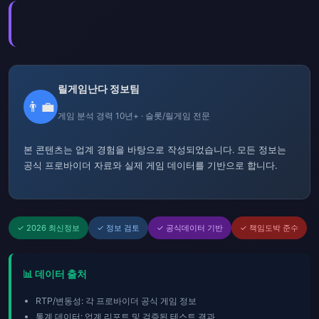
릴게임난다 정보팀
👨‍💼
게임 분석 경력 10년+ · 슬롯/릴게임 전문
본 콘텐츠는 업계 경험을 바탕으로 작성되었습니다. 모든 정보는
공식 프로바이더 자료와 실제 게임 데이터를 기반으로 합니다.
✓ 2026 최신정보
✓ 정보 검토
✓ 공식데이터 기반
✓ 책임도박 준수
📊 데이터 출처
RTP/변동성: 각 프로바이더 공식 게임 정보
통계 데이터: 업계 리포트 및 검증된 테스트 결과