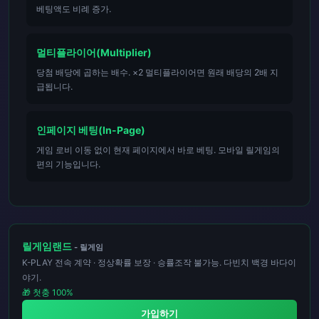
베팅액도 비례 증가.
멀티플라이어(Multiplier)
당첨 배당에 곱하는 배수. ×2 멀티플라이어면 원래 배당의 2배 지
급됩니다.
인페이지 베팅(In-Page)
게임 로비 이동 없이 현재 페이지에서 바로 베팅. 모바일 릴게임의
편의 기능입니다.
릴게임랜드
- 릴게임
K-PLAY 전속 계약 · 정상확률 보장 · 승률조작 불가능. 다빈치 백경 바다이
야기.
🎁 첫충 100%
가입하기