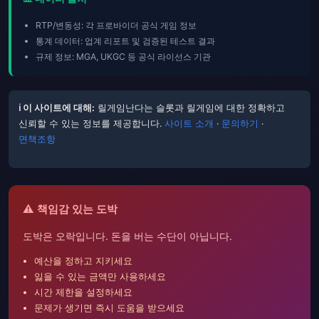
RTP/변동성: 각 프로바이더 공식 게임 정보
통계 데이터: 업계 리포트 및 검증된 테스트 결과
규제 정보: MGA, UKGC 등 공식 라이선스 기관
ℹ️ 이 사이트에 대해:
릴게임난다는 슬롯과 릴게임에 대한 정확하고
신뢰할 수 있는 정보를 제공합니다. ​​
사이트 소개
·
문의하기
·
면책조항
⚠️ 책임감 있는 도박
도박은 오락입니다. 돈을 버는 수단이 아닙니다.
예산을 정하고 지키세요
잃을 수 있는 금액만 사용하세요
시간 제한을 설정하세요
문제가 생기면 즉시 도움을 받으세요