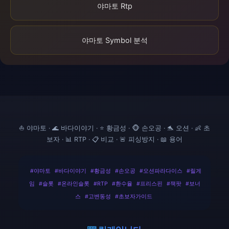
야마토 Rtp
야마토 Symbol 분석
⛵ 야마토 · 🌊 바다이야기 · ⭐ 황금성 · 🐵 손오공 · 🐬 오션 · 👶 초
보자 · 📊 RTP · 📋 비교 · 🚨 피싱방지 · 📖 용어
#야마토
#바다이야기
#황금성
#손오공
#오션파라다이스
#릴게
임
#슬롯
#온라인슬롯
#RTP
#환수율
#프리스핀
#잭팟
#보너
스
#고변동성
#초보자가이드