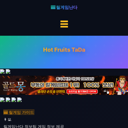
🎰 릴게임난다
☰
Hot Fruits TaDa
🎰 릴게임 가이드
👨‍💻
릴게임난다 정보팀
게임 정보 제공