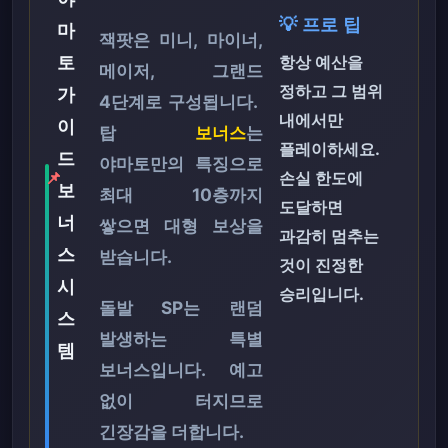
💡 프로 팁
마
잭팟은 미니, 마이너,
토
항상 예산을
메이저, 그랜드
정하고 그 범위
가
4단계로 구성됩니다. ​
내에서만
이
탑
보너스
는
플레이하세요.
드
야마토만의 특징으로
손실 한도에
보
최대 10층까지
도달하면
너
쌓으면 대형 보상을
과감히 멈추는
스
받습니다.
것이 진정한
시
승리입니다.
돌발 SP는 랜덤
스
발생하는 특별
템
보너스입니다. ​​예고
없이 터지므로
긴장감을 더합니다.