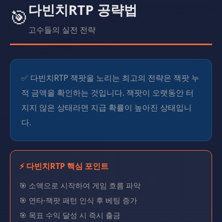
다빈치RTP 공략법
🎯
고수들의 실전 전략
✅ 다빈치RTP 잭팟을 노리는 최고의 전략은 잭팟 누
적 금액을 확인하는 것입니다. 잭팟이 오랫동안 터
지지 않은 상태라면 지급 확률이 높아진 상태입니
다.
⚡ 다빈치RTP 핵심 포인트
🎯 소액으로 시작하여 게임 흐름 파악
🎯 연타·잭팟 패턴 인식 후 베팅 증가
🎯 목표 수익 달성 시 즉시 출금