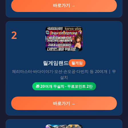
바로가기 →
2
릴게임랜드
릴게임
체리마스터·바다이야기·오션·손오공·다빈치 등 20여개 | 무
설치
🎁 20여개 무설치 - 무료포인트 2만
바로가기 →