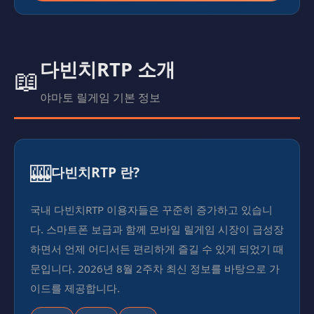
다빈치RTP 소개
📖
야마토 릴게임 기본 정보
🎰
다빈치RTP 란?
국내 다빈치RTP 이용자들은 꾸준히 증가하고 있습니
다. 스마트폰 보급과 함께 모바일 릴게임 시장이 급성장
하면서 언제 어디서든 편리하게 즐길 수 있게 되었기 때
문입니다. 2026년 8월 2주차 최신 정보를 바탕으로 가
이드를 제공합니다.