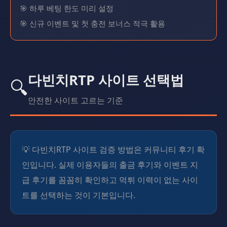
🎯 하루 베팅 한도 미리 설정
🎯 신규 이벤트 및 첫 충전 보너스 적극 활용
다빈치RTP 사이트 선택법
🔍
안전한 사이트 고르는 기준
💡 다빈치RTP 사이트 검증 방법은 커뮤니티 후기 확
인입니다. 실제 이용자들의 출금 후기와 이벤트 지
급 후기를 꼼꼼히 확인하고 먹튀 이력이 없는 사이
트를 선택하는 것이 기본입니다.