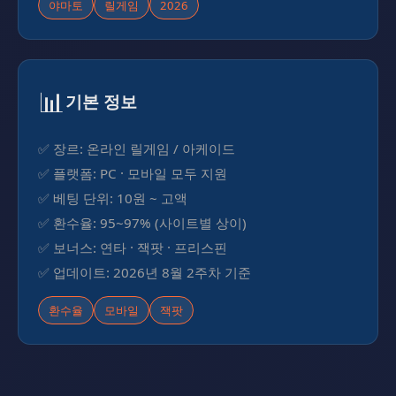
야마토
릴게임
2026
📊
기본 정보
✅ 장르: 온라인 릴게임 / 아케이드
✅ 플랫폼: PC · 모바일 모두 지원
✅ 베팅 단위: 10원 ~ 고액
✅ 환수율: 95~97% (사이트별 상이)
✅ 보너스: 연타 · 잭팟 · 프리스핀
✅ 업데이트: 2026년 8월 2주차 기준
환수율
모바일
잭팟