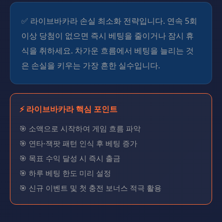
✅ 라이브바카라 손실 최소화 전략입니다. 연속 5회
이상 당첨이 없으면 즉시 베팅을 줄이거나 잠시 휴
식을 취하세요. 차가운 흐름에서 베팅을 늘리는 것
은 손실을 키우는 가장 흔한 실수입니다.
⚡ 라이브바카라 핵심 포인트
🎯 소액으로 시작하여 게임 흐름 파악
🎯 연타·잭팟 패턴 인식 후 베팅 증가
🎯 목표 수익 달성 시 즉시 출금
🎯 하루 베팅 한도 미리 설정
🎯 신규 이벤트 및 첫 충전 보너스 적극 활용