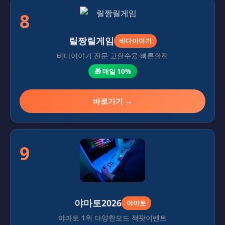
8
릴짱릴게임
바다이야기
바다이야기 전문 고환수율 빠른환전
🎁 매일 10%
바로가기 →
9
야마토2026
야마토
야마토 1위 다양한모드 잭팟이벤트