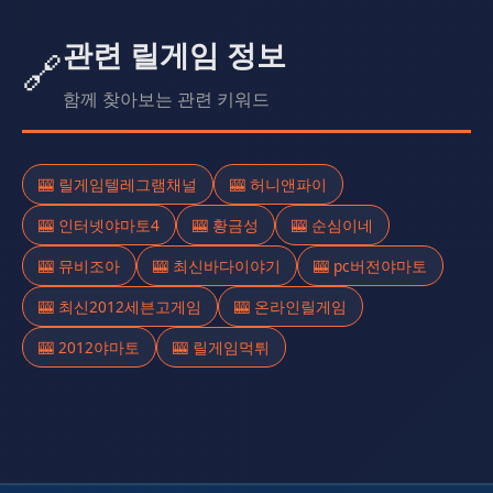
화가 되어 있습니다. 전용 앱 없이도 모바일 브라우저
로 바로 접속하여 PC와 동일한 환경을 즐길 수 있습
관련 릴게임 정보
🔗
니다.
함께 찾아보는 관련 키워드
🎰 릴게임텔레그램채널
🎰 허니앤파이
🎰 인터넷야마토4
🎰 황금성
🎰 순심이네
🎰 뮤비조아
🎰 최신바다이야기
🎰 pc버전야마토
🎰 최신2012세븐고게임
🎰 온라인릴게임
🎰 2012야마토
🎰 릴게임먹튀