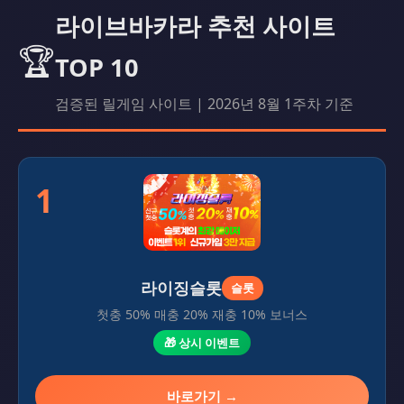
라이브바카라 추천 사이트
🏆
TOP 10
검증된 릴게임 사이트 | 2026년 8월 1주차 기준
1
라이징슬롯
슬롯
첫충 50% 매충 20% 재충 10% 보너스
🎁 상시 이벤트
바로가기 →