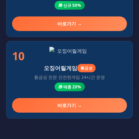
🎁 신규 50%
바로가기 →
10
오징어릴게임
황금성
황금성 전문 안전한게임 24시간 운영
🎁 매충 20%
바로가기 →