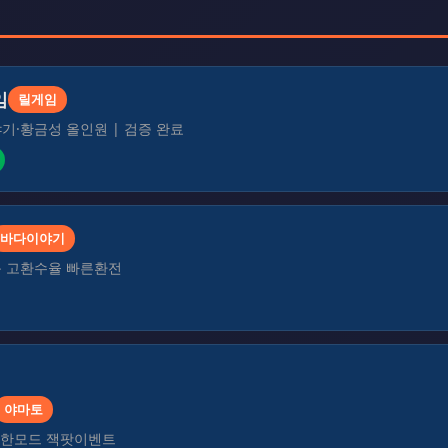
임
릴게임
기·황금성 올인원 | 검증 완료
바다이야기
 고환수율 빠른환전
야마토
양한모드 잭팟이벤트