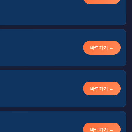
바로가기 →
바로가기 →
바로가기 →