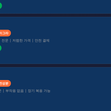
마그라
전문 | 저렴한 가격 | 안전 결제
연성분
 | 부작용 없음 | 장기 복용 가능