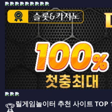
릴게임놀이터 추천 사이트 TOP 
🏆