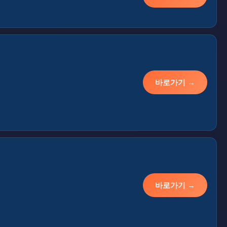
바로가기 →
바로가기 →