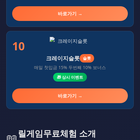
바로가기 →
10
크레이지슬롯
슬롯
매일 첫입금 15% 두번째 10% 보너스
🎁 상시 이벤트
바로가기 →
릴게임무료체험 소개
📖