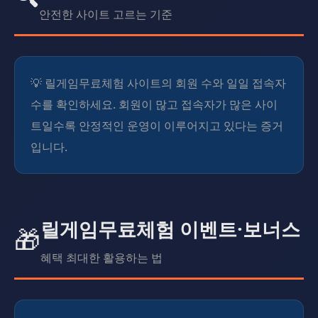
안전한 사이트 고르는 기준
💡 릴게임무료체험 사이트의 회원 수와 일일 접속자
수를 확인하세요. 회원이 많고 접속자가 많은 사이
트일수록 안정적인 운영이 이루어지고 있다는 증거
입니다.
릴게임무료체험 이벤트·보너스
🎁
혜택 최대한 활용하는 법