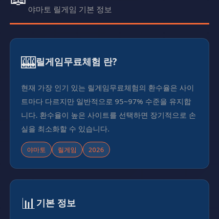
야마토 릴게임 기본 정보
🎰
릴게임무료체험 란?
현재 가장 인기 있는 릴게임무료체험의 환수율은 사이
트마다 다르지만 일반적으로 95~97% 수준을 유지합
니다. 환수율이 높은 사이트를 선택하면 장기적으로 손
실을 최소화할 수 있습니다.
야마토
릴게임
2026
📊
기본 정보