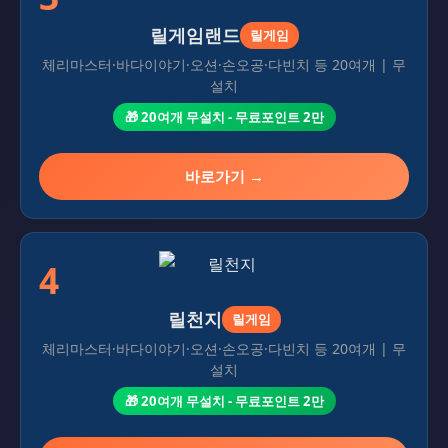
릴게임랜드
릴게임
체리마스터·바다이야기·오션·손오공·다빈치 등 20여개 | 무
설치
🎁 20여개 무설치 - 무료포인트 2만
바로가기 →
4
릴천지
릴게임
체리마스터·바다이야기·오션·손오공·다빈치 등 20여개 | 무
설치
🎁 20여개 무설치 - 무료포인트 2만