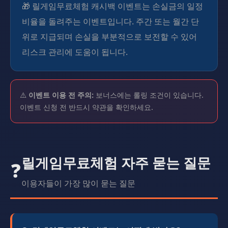
🎁 릴게임무료체험 캐시백 이벤트는 손실금의 일정
비율을 돌려주는 이벤트입니다. 주간 또는 월간 단
위로 지급되며 손실을 부분적으로 보전할 수 있어
리스크 관리에 도움이 됩니다.
⚠️
이벤트 이용 전 주의:
보너스에는 롤링 조건이 있습니다.
이벤트 신청 전 반드시 약관을 확인하세요.
릴게임무료체험 자주 묻는 질문
❓
이용자들이 가장 많이 묻는 질문