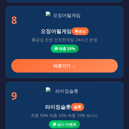
8
오징어릴게임
황금성
황금성 전문 안전한게임 24시간 운영
🎁 매충 20%
바로가기 →
9
라이징슬롯
슬롯
첫충 50% 매충 20% 재충 10% 보너스
🎁 상시 이벤트